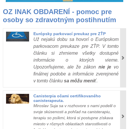
OZ INAK OBDARENÍ - pomoc pre
osoby so zdravotným postihnutím
Európsky parkovací preukaz pre ZŤP
Už nejakú dobu sa hovorí o Európskom
parkovacom preukaze pre ZŤP. V tomto
článku si zhrnieme všetky dostupné
informácie o ktorých vieme.
Upozorňujeme, ale že zákon
nie je
vo
finálnej podobe a informácie zverejnené
v tomto článku
sa môžu meniť
.
Canisterpia očami certifikovaného
canisterapeuta.
Miroslav Suja sa v rozhovore s nami podelil o
svoje skúsenosti a pohľad na canisterapiu,
terapiu so psíkmi, ktorá si postupne získava
miesto v rôznych oblastiach starostlivosti o