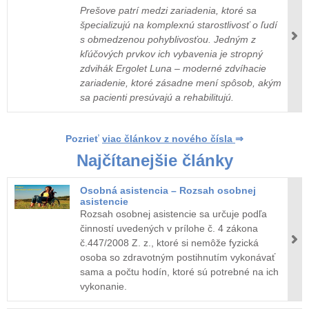
Prešove patrí medzi zariadenia, ktoré sa
špecializujú na komplexnú starostlivosť o ľudí
s obmedzenou pohyblivosťou. Jedným z
kľúčových prvkov ich vybavenia je stropný
zdvihák Ergolet Luna – moderné zdvíhacie
zariadenie, ktoré zásadne mení spôsob, akým
sa pacienti presúvajú a rehabilitujú.
Pozrieť
viac článkov z nového čísla
⇒
Najčítanejšie články
Osobná asistencia – Rozsah osobnej
asistencie
Rozsah osobnej asistencie sa určuje podľa
činností uvedených v prílohe č. 4 zákona
č.447/2008 Z. z., ktoré si nemôže fyzická
osoba so zdravotným postihnutím vykonávať
sama a počtu hodín, ktoré sú potrebné na ich
vykonanie.