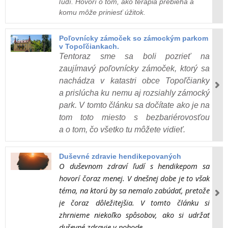
ľudí. Hovorí o tom, ako terapia prebieha a
komu môže priniesť úžitok.
Poľovnícky zámoček so zámockým parkom
v Topoľčiankach.
Tentoraz sme sa boli pozrieť na
zaujímavý poľovnícky zámoček, ktorý sa
nachádza v katastri obce Topoľčianky
a prislúcha ku nemu aj rozsiahly zámocký
park. V tomto článku sa dočítate ako je na
tom toto miesto s bezbariérovosťou
a o tom, čo všetko tu môžete vidieť.
Duševné zdravie hendikepovaných
O duševnom zdraví ľudí s hendikepom sa
hovorí čoraz menej. V dnešnej dobe je to však
téma, na ktorú by sa nemalo zabúdať, pretože
je čoraz dôležitejšia. V tomto článku si
zhrnieme niekoľko spôsobov, ako si udržať
duševné zdravie v pohode.