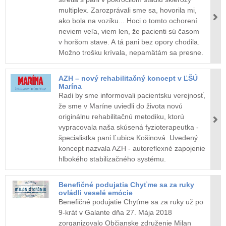
multiplex. Zarozprávali sme sa, hovorila mi,
ako bola na vozíku... Hoci o tomto ochorení
neviem veľa, viem len, že pacienti sú časom
v horšom stave. A tá pani bez opory chodila.
Možno trošku krívala, nepamätám sa presne.
AZH – nový rehabilitačný koncept v ĽŠÚ
Marína
Radi by sme informovali pacientsku verejnosť,
že sme v Maríne uviedli do života novú
originálnu rehabilitačnú metodiku, ktorú
vypracovala naša skúsená fyzioterapeutka -
špecialistka pani Ľubica Košinová. Uvedený
koncept nazvala AZH - autoreflexné zapojenie
hlbokého stabilizačného systému.
Benefičné podujatia Chyťme sa za ruky
ovládli veselé emócie
Benefičné podujatie Chyťme sa za ruky už po
9-krát v Galante dňa 27. Mája 2018
zorganizovalo Občianske združenie Milan