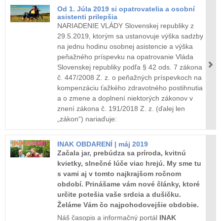
Od 1. Júla 2019 si opatrovatelia a osobní
asistenti prilepšia
NARIADENIE VLÁDY Slovenskej republiky z
29.5.2019, ktorým sa ustanovuje výška sadzby
na jednu hodinu osobnej asistencie a výška
peňažného príspevku na opatrovanie Vláda
Slovenskej republiky podľa § 42 ods. 7 zákona
č. 447/2008 Z. z. o peňažných príspevkoch na
kompenzáciu ťažkého zdravotného postihnutia
a o zmene a doplnení niektorých zákonov v
znení zákona č. 191/2018 Z. z. (ďalej len
„zákon“) nariaďuje:
INAK OBDARENÍ | máj 2019
Začala jar, prebúdza sa príroda, kvitnú
kvietky, slnečné lúče viac hrejú. My sme tu
s vami aj v tomto najkrajšom ročnom
období. Prinášame vám nové články, ktoré
určite potešia vaše srdcia a dušičku.
Želáme Vám čo najpohodovejšie obdobie.
Náš časopis a informačný portál
INAK