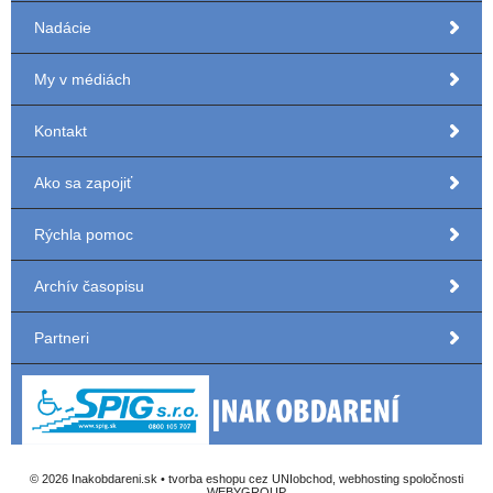
Nadácie
My v médiách
Kontakt
Ako sa zapojiť
Rýchla pomoc
Archív časopisu
Partneri
© 2026 Inakobdareni.sk •
tvorba eshopu cez UNIobchod
,
webhosting
spoločnosti
WEBYGROUP