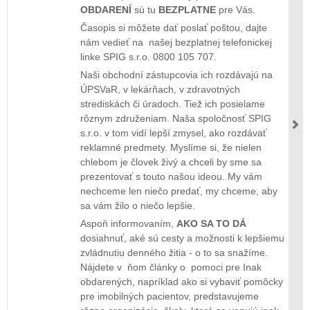
OBDARENÍ
sú tu
BEZPLATNE
pre Vás.
Časopis si môžete dať poslať poštou, dajte
nám vedieť na našej bezplatnej telefonickej
linke SPIG s.r.o. 0800 105 707.
Naši obchodní zástupcovia ich rozdávajú na
ÚPSVaR, v lekárňach, v zdravotných
strediskách či úradoch. Tiež ich posielame
rôznym združeniam. Naša spoločnosť SPIG
s.r.o. v tom vidí lepší zmysel, ako rozdávať
reklamné predmety. Myslíme si, že nielen
chlebom je človek živý a chceli by sme sa
prezentovať s touto našou ideou. My vám
nechceme len niečo predať, my chceme, aby
sa vám žilo o niečo lepšie.
Aspoň informovaním,
AKO SA TO DÁ
dosiahnuť, aké sú cesty a možnosti k lepšiemu
zvládnutiu denného žitia - o to sa snažíme.
Nájdete v ňom články o pomoci pre Inak
obdarených, napríklad ako si vybaviť pomôcky
pre imobilných pacientov, predstavujeme