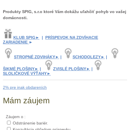
Produkty SPIG, s.r.o ktoré Vám dokážu uľahčiť pohyb vo vašej
domácnosti.
KLUB SPIG►
|
PRÍSPEVOK NA ZDVÍHACIE
ZARIADENIE
►
STROPNÉ ZDVIHÁKY►
|
SCHODOLEZY►
|
ŠIKMÉ PLOŠINY►
|
ZVISLÉ PLOŠINY►
|
SLOLIČKOVÉ VÝŤAHY►
2% pre inak obdareních
Mám záujem
Záujem o :
Odstránenie bariér.
Konzultácia ohľadom príspevku.