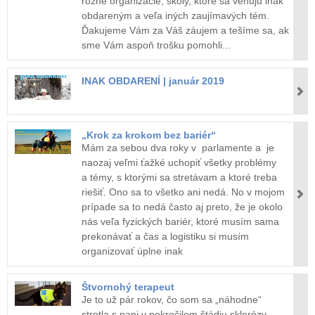
rôzne organizácie, školy, ktoré sa venujú inak
obdareným a veľa iných zaujímavých tém.
Ďakujeme Vám za Váš záujem a tešíme sa, ak
sme Vám aspoň trošku pomohli...
INAK OBDARENÍ | január 2019
„Krok za krokom bez bariér“
Mám za sebou dva roky v parlamente a je
naozaj veľmi ťažké uchopiť všetky problémy
a témy, s ktorými sa stretávam a ktoré treba
riešiť. Ono sa to všetko ani nedá. No v mojom
prípade sa to nedá často aj preto, že je okolo
nás veľa fyzických bariér, ktoré musím sama
prekonávať a čas a logistiku si musím
organizovať úplne inak
Štvornohý terapeut
Je to už pár rokov, čo som sa „náhodne“
stretla s pani v pokročilom štádiu sklerózy