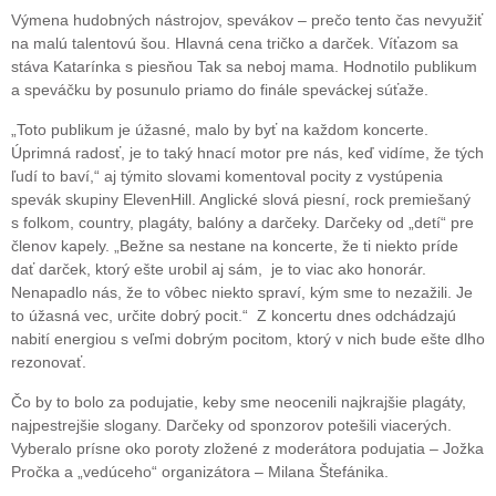
Výmena hudobných nástrojov, spevákov – prečo tento čas nevyužiť
na malú talentovú šou. Hlavná cena tričko a darček. Víťazom sa
stáva Katarínka s piesňou Tak sa neboj mama. Hodnotilo publikum
a speváčku by posunulo priamo do finále speváckej súťaže.
„Toto publikum je úžasné, malo by byť na každom koncerte.
Úprimná radosť, je to taký hnací motor pre nás, keď vidíme, že tých
ľudí to baví,“ aj týmito slovami komentoval pocity z vystúpenia
spevák skupiny ElevenHill. Anglické slová piesní, rock premiešaný
s folkom, country, plagáty, balóny a darčeky. Darčeky od „detí“ pre
členov kapely. „Bežne sa nestane na koncerte, že ti niekto príde
dať darček, ktorý ešte urobil aj sám, je to viac ako honorár.
Nenapadlo nás, že to vôbec niekto spraví, kým sme to nezažili. Je
to úžasná vec, určite dobrý pocit.“ Z koncertu dnes odchádzajú
nabití energiou s veľmi dobrým pocitom, ktorý v nich bude ešte dlho
rezonovať.
Čo by to bolo za podujatie, keby sme neocenili najkrajšie plagáty,
najpestrejšie slogany. Darčeky od sponzorov potešili viacerých.
Vyberalo prísne oko poroty zložené z moderátora podujatia – Jožka
Pročka a „vedúceho“ organizátora – Milana Štefánika.