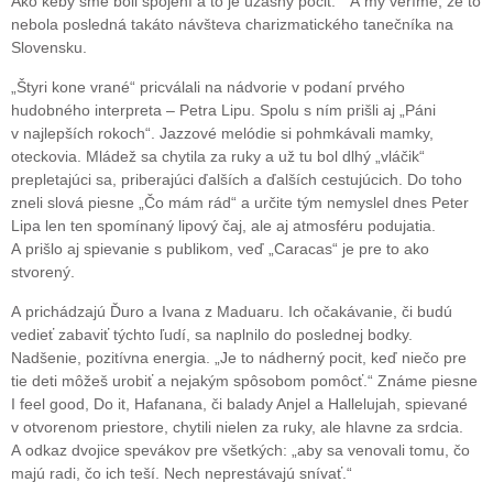
Ako keby sme boli spojení a to je úžasný pocit.“ A my veríme, že to
nebola posledná takáto návšteva charizmatického tanečníka na
Slovensku.
„Štyri kone vrané“ pricválali na nádvorie v podaní prvého
hudobného interpreta – Petra Lipu. Spolu s ním prišli aj „Páni
v najlepších rokoch“. Jazzové melódie si pohmkávali mamky,
oteckovia. Mládež sa chytila za ruky a už tu bol dlhý „vláčik“
prepletajúci sa, priberajúci ďalších a ďalších cestujúcich. Do toho
zneli slová piesne „Čo mám rád“ a určite tým nemyslel dnes Peter
Lipa len ten spomínaný lipový čaj, ale aj atmosféru podujatia.
A prišlo aj spievanie s publikom, veď „Caracas“ je pre to ako
stvorený.
A prichádzajú Ďuro a Ivana z Maduaru. Ich očakávanie, či budú
vedieť zabaviť týchto ľudí, sa naplnilo do poslednej bodky.
Nadšenie, pozitívna energia. „Je to nádherný pocit, keď niečo pre
tie deti môžeš urobiť a nejakým spôsobom pomôcť.“ Známe piesne
I feel good, Do it, Hafanana, či balady Anjel a Hallelujah, spievané
v otvorenom priestore, chytili nielen za ruky, ale hlavne za srdcia.
A odkaz dvojice spevákov pre všetkých: „aby sa venovali tomu, čo
majú radi, čo ich teší. Nech neprestávajú snívať.“