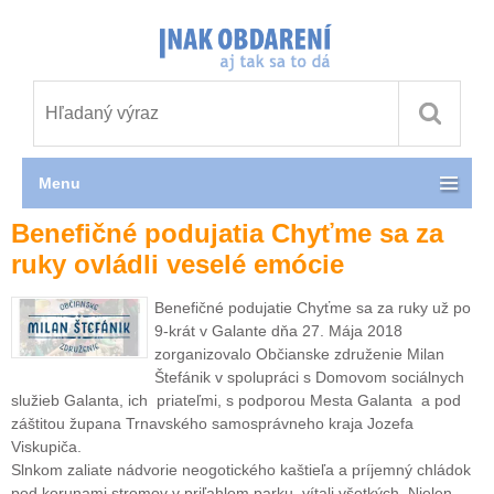
Menu
Benefičné podujatia Chyťme sa za
ruky ovládli veselé emócie
Benefičné podujatie Chyťme sa za ruky už po
9-krát v Galante dňa 27. Mája 2018
zorganizovalo Občianske združenie Milan
Štefánik v spolupráci s Domovom sociálnych
služieb Galanta, ich priateľmi, s podporou Mesta Galanta a pod
záštitou župana Trnavského samosprávneho kraja Jozefa
Viskupiča.
Slnkom zaliate nádvorie neogotického kaštieľa a príjemný chládok
pod korunami stromov v priľahlom parku, vítali všetkých. Nielen