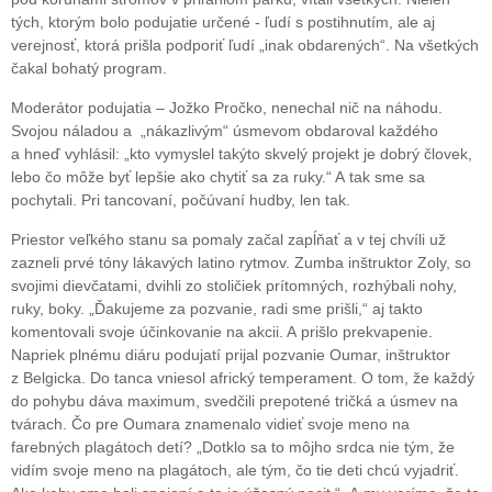
tých, ktorým bolo podujatie určené - ľudí s postihnutím, ale aj
verejnosť, ktorá prišla podporiť ľudí „inak obdarených“. Na všetkých
čakal bohatý program.
Moderátor podujatia – Jožko Pročko, nenechal nič na náhodu.
Svojou náladou a „nákazlivým“ úsmevom obdaroval každého
a hneď vyhlásil: „kto vymyslel takýto skvelý projekt je dobrý človek,
lebo čo môže byť lepšie ako chytiť sa za ruky.“ A tak sme sa
pochytali. Pri tancovaní, počúvaní hudby, len tak.
Priestor veľkého stanu sa pomaly začal zapĺňať a v tej chvíli už
zazneli prvé tóny lákavých latino rytmov. Zumba inštruktor Zoly, so
svojimi dievčatami, dvihli zo stoličiek prítomných, rozhýbali nohy,
ruky, boky. „Ďakujeme za pozvanie, radi sme prišli,“ aj takto
komentovali svoje účinkovanie na akcii. A prišlo prekvapenie.
Napriek plnému diáru podujatí prijal pozvanie Oumar, inštruktor
z Belgicka. Do tanca vniesol africký temperament. O tom, že každý
do pohybu dáva maximum, svedčili prepotené tričká a úsmev na
tvárach. Čo pre Oumara znamenalo vidieť svoje meno na
farebných plagátoch detí? „Dotklo sa to môjho srdca nie tým, že
vidím svoje meno na plagátoch, ale tým, čo tie deti chcú vyjadriť.