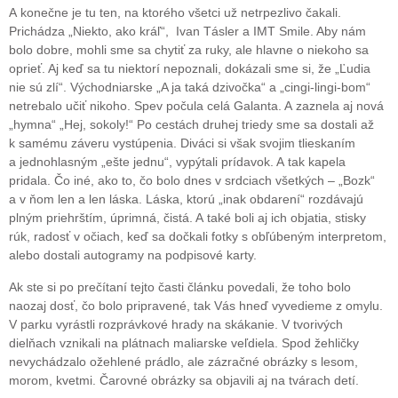
A konečne je tu ten, na ktorého všetci už netrpezlivo čakali.
Prichádza „Niekto, ako kráľ“, Ivan Tásler a IMT Smile. Aby nám
bolo dobre, mohli sme sa chytiť za ruky, ale hlavne o niekoho sa
oprieť. Aj keď sa tu niektorí nepoznali, dokázali sme si, že „Ľudia
nie sú zlí“. Východniarske „A ja taká dzivočka“ a „cingi-lingi-bom“
netrebalo učiť nikoho. Spev počula celá Galanta. A zaznela aj nová
„hymna“ „Hej, sokoly!“ Po cestách druhej triedy sme sa dostali až
k samému záveru vystúpenia. Diváci si však svojim tlieskaním
a jednohlasným „ešte jednu“, vypýtali prídavok. A tak kapela
pridala. Čo iné, ako to, čo bolo dnes v srdciach všetkých – „Bozk“
a v ňom len a len láska. Láska, ktorú „inak obdarení“ rozdávajú
plným priehrštím, úprimná, čistá. A také boli aj ich objatia, stisky
rúk, radosť v očiach, keď sa dočkali fotky s obľúbeným interpretom,
alebo dostali autogramy na podpisové karty.
Ak ste si po prečítaní tejto časti článku povedali, že toho bolo
naozaj dosť, čo bolo pripravené, tak Vás hneď vyvedieme z omylu.
V parku vyrástli rozprávkové hrady na skákanie. V tvorivých
dielňach vznikali na plátnach maliarske veľdiela. Spod žehličky
nevychádzalo ožehlené prádlo, ale zázračné obrázky s lesom,
morom, kvetmi. Čarovné obrázky sa objavili aj na tvárach detí.