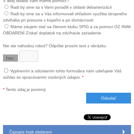
V akej oblasti Vám máme pomôcť?:
Radi by sme sa s Vami poradili v oblasti debarierizácií
Radi by sme sa u Vás informovali ohľadom využitia stropného
zdviháka pri presune v kúpeľni a po domácnosti
Máme záujem stať sa členom klubu SPIG a za pomoci OZ INAK
OBDARENÍ Získať doplatok na zdvíhacie zariadenie
Nie ste náhodou robot? Odpíšte prosím text z obrázku:
Vyplnením a odoslaním tohto formulára nám udeľujete Váš
súhlas so spracúvaním osobných údajov.
*
*
Tento údaj je povinný
Časopis Inak obdarení