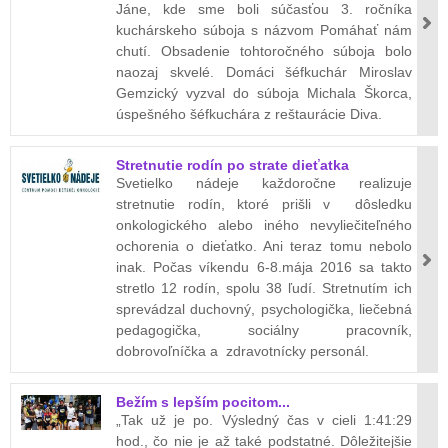
Jáne, kde sme boli súčasťou 3. ročníka
kuchárskeho súboja s názvom Pomáhať nám
chutí. Obsadenie tohtoročného súboja bolo
naozaj skvelé. Domáci šéfkuchár Miroslav
Gemzický vyzval do súboja Michala Škorca,
úspešného šéfkuchára z reštaurácie Diva.
Stretnutie rodín po strate dieťatka
Svetielko nádeje každoročne realizuje
stretnutie rodín, ktoré prišli v dôsledku
onkologického alebo iného nevyliečiteľného
ochorenia o dieťatko. Ani teraz tomu nebolo
inak. Počas víkendu 6-8.mája 2016 sa takto
stretlo 12 rodín, spolu 38 ľudí. Stretnutím ich
sprevádzal duchovný, psychologička, liečebná
pedagogička, sociálny pracovník,
dobrovoľníčka a zdravotnícky personál.
Bežím s lepším pocitom...
„Tak už je po. Výsledný čas v cieli 1:41:29
hod., čo nie je až také podstatné. Dôležitejšie