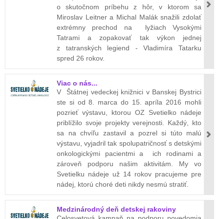
o skutočnom príbehu z hôr, v ktorom sa
Miroslav Leitner a Michal Malák snažili zdolať
extrémny prechod na lyžiach Vysokými
Tatrami a zopakovať tak výkon jednej
z tatranských legiend - Vladimíra Tatarku
spred 26 rokov.
Viac o nás...
V Štátnej vedeckej knižnici v Banskej Bystrici
ste si od 8. marca do 15. apríla 2016 mohli
pozrieť výstavu, ktorou OZ Svetielko nádeje
priblížilo svoje projekty verejnosti. Každý, kto
sa na chvíľu zastavil a pozrel si túto malú
výstavu, vyjadril tak spolupatričnosť s detskými
onkologickými pacientmi a ich rodinami a
zároveň podporu našim aktivitám. My vo
Svetielku nádeje už 14 rokov pracujeme pre
nádej, ktorú choré deti nikdy nesmú stratiť.
Medzinárodný deň detskej rakoviny
Celosvetová kampaň na podporu povedomia