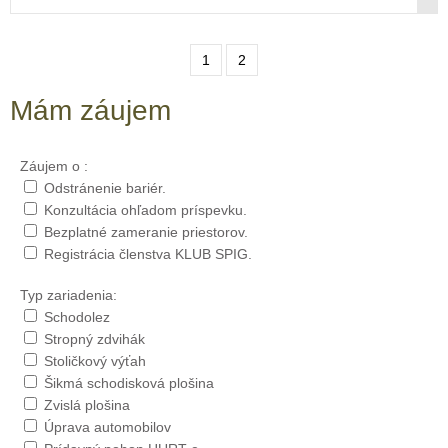
1
2
Mám záujem
Záujem o :
Odstránenie bariér.
Konzultácia ohľadom príspevku.
Bezplatné zameranie priestorov.
Registrácia členstva KLUB SPIG.
Typ zariadenia:
Schodolez
Stropný zdvihák
Stoličkový výťah
Šikmá schodisková plošina
Zvislá plošina
Úprava automobilov