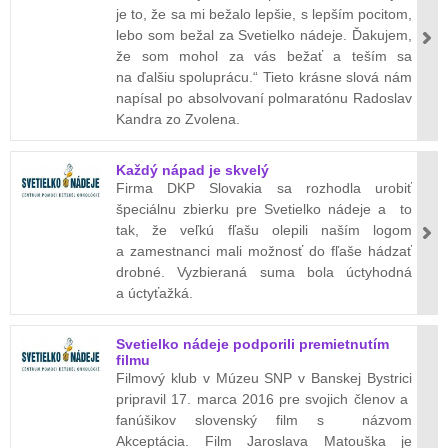
je to, že sa mi bežalo lepšie, s lepším pocitom,
lebo som bežal za Svetielko nádeje. Ďakujem,
že som mohol za vás bežať a teším sa
na ďalšiu spoluprácu.“ Tieto krásne slová nám
napísal po absolvovaní polmaratónu Radoslav
Kandra zo Zvolena.
Každý nápad je skvelý
Firma DKP Slovakia sa rozhodla urobiť
špeciálnu zbierku pre Svetielko nádeje a to
tak, že veľkú fľašu olepili naším logom
a zamestnanci mali možnosť do fľaše hádzať
drobné. Vyzbieraná suma bola úctyhodná
a úctyťažká.
Svetielko nádeje podporili premietnutím
filmu
Filmový klub v Múzeu SNP v Banskej Bystrici
pripravil 17. marca 2016 pre svojich členov a
fanúšikov slovenský film s názvom
Akceptácia. Film Jaroslava Matouška je