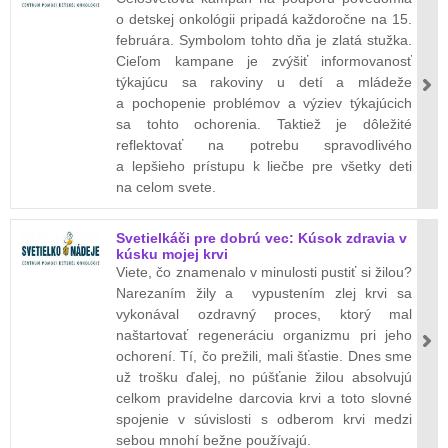
o detskej onkológii pripadá každoročne na 15.
februára. Symbolom tohto dňa je zlatá stužka.
Cieľom kampane je zvýšiť informovanosť
týkajúcu sa rakoviny u detí a mládeže
a pochopenie problémov a výziev týkajúcich
sa tohto ochorenia. Taktiež je dôležité
reflektovať na potrebu spravodlivého
a lepšieho prístupu k liečbe pre všetky deti
na celom svete.
Svetielkáči pre dobrú vec: Kúsok zdravia v
kúsku mojej krvi
Viete, čo znamenalo v minulosti pustiť si žilou?
Narezaním žily a vypustením zlej krvi sa
vykonával ozdravný proces, ktorý mal
naštartovať regeneráciu organizmu pri jeho
ochorení. Tí, čo prežili, mali šťastie. Dnes sme
už trošku ďalej, no púšťanie žilou absolvujú
celkom pravidelne darcovia krvi a toto slovné
spojenie v súvislosti s odberom krvi medzi
sebou mnohí bežne používajú.