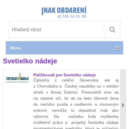
Menu
Svetielko nádeje
Paličkovali pre Svetielko nádeje
Čipkárky z celého Slovenska, ale aj
z Chorvátska a Českej republiky sa v októbri
stretli v Novej Dubnici. Presvedčili sme sa
na vlastné oči, že ak sa tieto šikovné ženy
do niečoho pustia s nadšením a otvoreným
srdcom, nemôže to dopadnúť inak ako
výborne. Na začiatku bola myšlienka
zviditeľniť prácu a projekty Svetielka nádeje
prostredníctvom svetlušky, ktorá je súčasťou