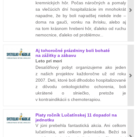
kremnických hôr. Počas náročných a pomaly
sa vlečúcich dní hospitalizácie im mnohokrát
napadne, že by boli najradšej niekde inde –
doma na gauči, vonku na ihrisku, alebo aj
na tom krásnom hrebeni hôr, ďaleko od ruchu
nemocnice, ďaleko od problémov...
Aj tohoročné prázdniny boli bohaté
na zážitky a zábavu
Leto pri mori
Desaťdňový pobyt organizujeme ako jeden
z našich projektov každoročne už od roku
2007. Deti, ktoré boli dlhodobo hospitalizované
z dôvodu onkologického ochorenia, boli
ukrátené o slniečko, pretože je
v kontraindikácii s chemoterapiou.
Piaty ročník Lučatínskej 11 dopadol na
jednotku
V júni prebehla fantastická akcia. Ani celkom
lučatínska, ani celkom jedenástka. Bežci sa