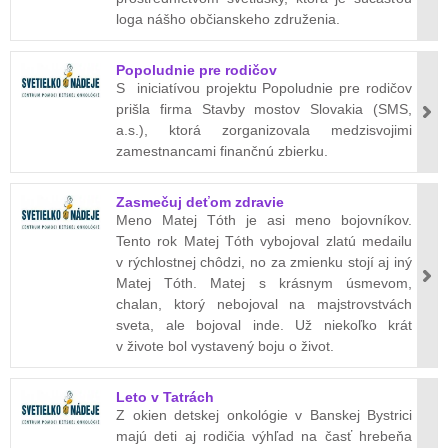
loga nášho občianskeho združenia.
Popoludnie pre rodičov
S iniciatívou projektu Popoludnie pre rodičov
prišla firma Stavby mostov Slovakia (SMS,
a.s.), ktorá zorganizovala medzisvojimi
zamestnancami finančnú zbierku.
Zasmečuj deťom zdravie
Meno Matej Tóth je asi meno bojovníkov.
Tento rok Matej Tóth vybojoval zlatú medailu
v rýchlostnej chôdzi, no za zmienku stojí aj iný
Matej Tóth. Matej s krásnym úsmevom,
chalan, ktorý nebojoval na majstrovstvách
sveta, ale bojoval inde. Už niekoľko krát
v živote bol vystavený boju o život.
Leto v Tatrách
Z okien detskej onkológie v Banskej Bystrici
majú deti aj rodičia výhľad na časť hrebeňa