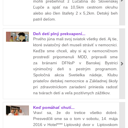
mohli prebehnúť z Lučatína do Slovenskej
Ľupče a späť na 10,5km cestnom okruhu
alebo ako člen štafety 2 x 5,2km. Detský beh
patril deťom.
Deň detí plný prekvapení...
Prvého júna mali svoj sviatok všetky deti. Aj tie,
ktoré sviatočný deň museli stráviť v nemocnici.
Keďže sme chceli, aby si aj v nemocničnom
prostredí pripomenuli MDD, pripravili sme
za bránami DFNsP v Banskej Bystrici
výnimočný deň s pestrým programom.
Spoločná akcia Svetielka nádeje, Klubu
priateľov detskej nemocnice a Základnej školy
pri zdravotníckom zariadení priniesla radosť
na tvárach detí a veľa pozitívnych zážitkov.
Keď pomáhať chutí...
Vraví sa, že do tretice všetko dobré.
Presvedčili sme sa o tom v sobotu, 14. mája
2016 v Hotel**** Liptovský dvor v Liptovskom