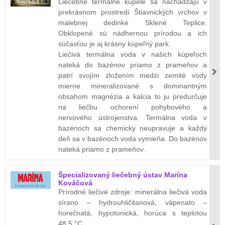
Liečebné termálne kúpele sa nachádzajú v
prekrásnom prostredí Štiavnických vrchov v
malebnej dedinke Sklené Teplice.
Obklopené sú nádhernou prírodou a ich
súčasťou je aj krásny kúpeľný park.
Liečivá termálna voda v našich kúpeľoch
nateká do bazénov priamo z prameňov a
patrí svojím zložením medzi zemité vody
mierne mineralizované s dominantným
obsahom magnézia a kalcia to ju predurčuje
na liečbu ochorení pohybového a
nervového ústrojenstva. Termálna voda v
bazénoch sa chemicky neupravuje a každý
deň sa v bazénoch voda vymieňa. Do bazénov
nateká priamo z prameňov.
Špecializovaný liečebný ústav Marína
Kováčová
Prírodné liečivé zdroje: minerálna liečivá voda
sírano – hydrouhličitanová, vápenato –
horečnatá, hypotonická, horúca s teplotou
48,5 °C.