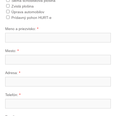
Šikmá schodisková plošina
Zvislá plošina
Úprava automobilov
Prídavný pohon HURT-e
Meno a priezvisko:
*
Mesto:
*
Adresa:
*
Telefón:
*