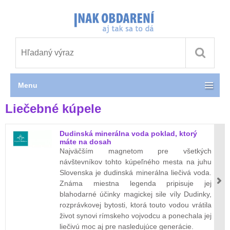
Menu
Liečebné kúpele
Dudinská minerálna voda poklad, ktorý
máte na dosah
Najväčším magnetom pre všetkých
návštevníkov tohto kúpeľného mesta na juhu
Slovenska je dudinská minerálna liečivá voda.
Známa miestna legenda pripisuje jej
blahodarné účinky magickej sile víly Dudinky,
rozprávkovej bytosti, ktorá touto vodou vrátila
život synovi rímskeho vojvodcu a ponechala jej
liečivú moc aj pre nasledujúce generácie.