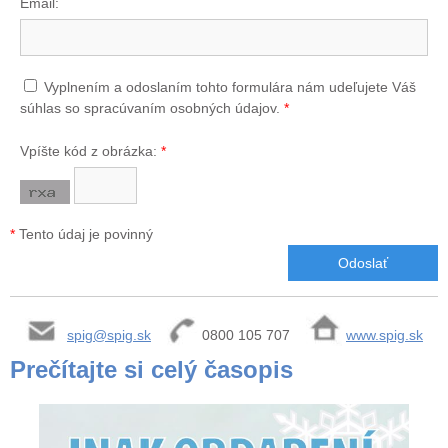
Email:
Vyplnením a odoslaním tohto formulára nám udeľujete Váš
súhlas so spracúvaním osobných údajov.
*
Vpíšte kód z obrázka:
*
*
Tento údaj je povinný
spig@spig.sk
0800 105 707
www.spig.sk
Prečítajte si celý časopis