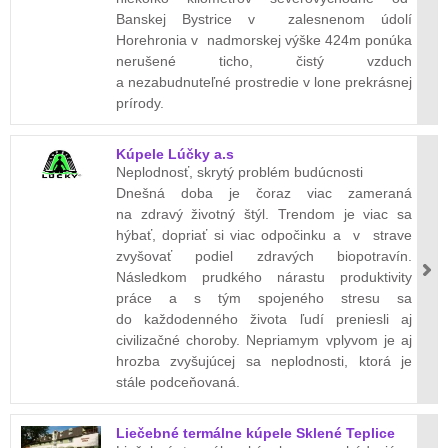
Banskej Bystrice v zalesnenom údolí
Horehronia v nadmorskej výške 424m ponúka
nerušené ticho, čistý vzduch
a nezabudnuteľné prostredie v lone prekrásnej
prírody.
Kúpele Lúčky a.s
Neplodnosť, skrytý problém budúcnosti
Dnešná doba je čoraz viac zameraná
na zdravý životný štýl. Trendom je viac sa
hýbať, dopriať si viac odpočinku a v strave
zvyšovať podiel zdravých biopotravín.
Následkom prudkého nárastu produktivity
práce a s tým spojeného stresu sa
do každodenného života ľudí preniesli aj
civilizačné choroby. Nepriamym vplyvom je aj
hrozba zvyšujúcej sa neplodnosti, ktorá je
stále podceňovaná.
Liečebné termálne kúpele Sklené Teplice