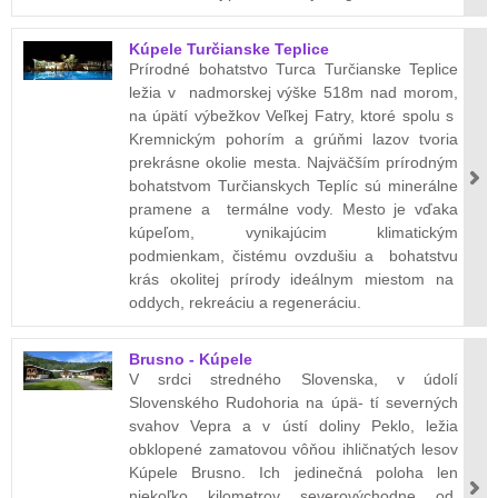
Kúpele Turčianske Teplice
Prírodné bohatstvo Turca Turčianske Teplice
ležia v nadmorskej výške 518m nad morom,
na úpätí výbežkov Veľkej Fatry, ktoré spolu s
Kremnickým pohorím a grúňmi lazov tvoria
prekrásne okolie mesta. Najväčším prírodným
bohatstvom Turčianskych Teplíc sú minerálne
pramene a termálne vody. Mesto je vďaka
kúpeľom, vynikajúcim klimatickým
podmienkam, čistému ovzdušiu a bohatstvu
krás okolitej prírody ideálnym miestom na
oddych, rekreáciu a regeneráciu.
Brusno - Kúpele
V srdci stredného Slovenska, v údolí
Slovenského Rudohoria na úpä- tí severných
svahov Vepra a v ústí doliny Peklo, ležia
obklopené zamatovou vôňou ihličnatých lesov
Kúpele Brusno. Ich jedinečná poloha len
niekoľko kilometrov severovýchodne od