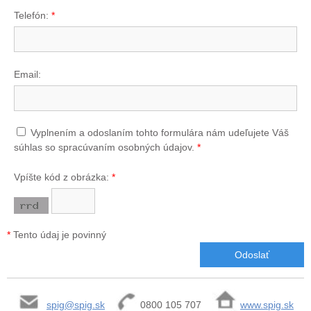
Telefón:
*
Email:
Vyplnením a odoslaním tohto formulára nám udeľujete Váš
súhlas so spracúvaním osobných údajov.
*
Vpíšte kód z obrázka:
*
*
Tento údaj je povinný
spig@spig.sk
0800 105 707
www.spig.sk