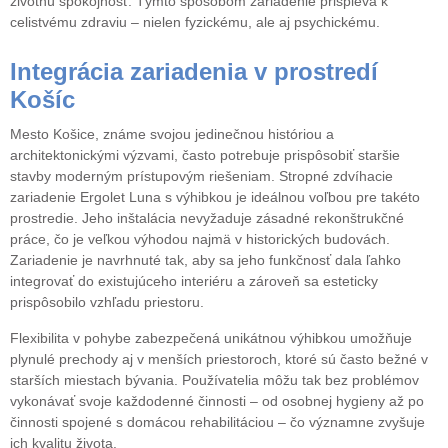
životnú spokojnosť. Týmto spôsobom zariadenie prispieva k
celistvému zdraviu – nielen fyzickému, ale aj psychickému.
Integrácia zariadenia v prostredí
Košíc
Mesto Košice, známe svojou jedinečnou históriou a
architektonickými výzvami, často potrebuje prispôsobiť staršie
stavby moderným prístupovým riešeniam. Stropné zdvíhacie
zariadenie Ergolet Luna s výhibkou je ideálnou voľbou pre takéto
prostredie. Jeho inštalácia nevyžaduje zásadné rekonštrukčné
práce, čo je veľkou výhodou najmä v historických budovách.
Zariadenie je navrhnuté tak, aby sa jeho funkčnosť dala ľahko
integrovať do existujúceho interiéru a zárov
eň sa esteticky
prispôsobilo vzhľadu priestoru.
Flexibilita v pohybe zabezpečená unikátnou výhibkou umožňuje
plynulé prechody aj v menších priestoroch, ktoré sú často bežné v
starších miestach bývania. Používatelia môžu tak bez problémov
vykonávať svoje každodenné činnosti – od osobnej hygieny až po
činnosti spojené s domácou rehabilitáciou – čo významne zvyšuje
ich kvalitu života.