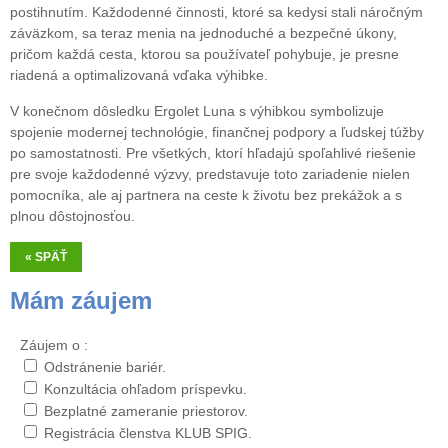
postihnutím. Každodenné činnosti, ktoré sa kedysi stali náročným
záväzkom, sa teraz menia na jednoduché a bezpečné úkony,
pričom každá cesta, ktorou sa používateľ pohybuje, je presne
riadená a optimalizovaná vďaka výhibke.
V konečnom dôsledku Erg
olet Luna s výhibkou symbolizuje
spojenie modernej technológie, finančnej podpory a ľudskej túžby
po samostatnosti. Pre všetkých, ktorí hľadajú spoľahlivé riešenie
pre svoje každodenné výzvy, predstavuje toto zariadenie nielen
pomocníka, ale aj partnera na ceste k životu bez prekážok a s
plnou dôstojnosťou.
« SPÄŤ
Mám záujem
Záujem o :
Odstránenie bariér.
Konzultácia ohľadom príspevku.
Bezplatné zameranie priestorov.
Registrácia členstva KLUB SPIG.