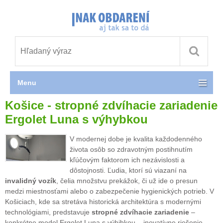
Menu
Košice - stropné zdvíhacie zariadenie
Ergolet Luna s výhybkou
V modernej dobe je kvalita každodenného
života osôb so zdravotným postihnutím
kľúčovým faktorom ich nezávislosti a
dôstojnosti. Ľudia, ktorí sú viazaní na
invalidný vozík
, čelia množstvu prekážok, či už ide o presun
medzi miestnosťami alebo o zabezpečenie hygienických potrieb. V
Košiciach, kde sa stretáva historická architektúra s modernými
technológiami, predstavuje
stropné zdvíhacie zariadenie
–
konkrétne model Ergolet Luna s výhibkou – inovatívne riešenie,