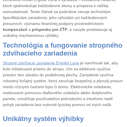
ktoré zjednodušuje každodenné úkony a prispieva k väčšej
samostatnosti. Tento článok sa podrobne venuje technickým
špecifikáciám zariadenia, jeho výhodám pri každodenných
presunoch, významu finančnej podpory prostredníctvom
kompenzácií
a
príspevku pre ZŤP
, a navyše predstavuje aj
unikátny mechanizmus výhibky.
Technológia a fungovanie stropného
zdvíhacieho zariadenia
Stropné zdvíhacie zariadenie Ergolet Luna
je navrhnuté tak, aby
bolo inštalované priamo do stropu, čím sa efektívne využíva
priestor bez zásahu do podlahovej plochy. Zariadenie využíva
robustný koľajný systém, ktorý zaručuje bezpečný a plynulý presun
medzi rôznymi časťami bytu či domu. Elektronické ovládanie,
realizované pomocou diaľkového ovládača alebo dotykového
panela, umožňuje používateľovi jednoducho a intuitívne riadiť
pohyb zariadenia bez nutnosti fyzickej pomoci od iných osôb.
Unikátny systém výhibky