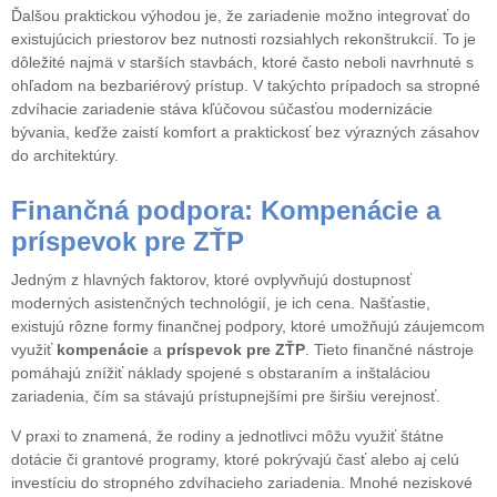
Ďalšou praktickou výhodou je, že zariadenie možno integrovať do
existujúcich priestorov bez nutnosti rozsiahlych rekonštrukcií. To je
dôležité najmä v starších stavbách, ktoré často neboli navrhnuté s
ohľadom na bezbariérový prístup. V takýchto prípadoch sa stropné
zdvíhacie zariadenie stáva kľúčovou súčasťou modernizácie
bývania, keďže zaistí komfort a praktickosť bez výrazných zásahov
do architektúry.
Finančná podpora: Kompenácie a
príspevok pre ZŤP
Jedným z hlavných faktorov, ktoré ovplyvňujú dostupnosť
moderných asistenčných technológií, je ich cena. Našťastie,
existujú rôzne formy finančnej podpory, ktoré umožňujú záujemcom
využiť
kompenácie
a
príspevok pre ZŤP
. Tieto finančné nástroj
e
pomáhajú znížiť náklady spojené s obstaraním a inštaláciou
zariadenia, čím sa stávajú prístupnejšími pre širšiu verejnosť.
V praxi to znamená, že rodiny a jednotlivci môžu využiť štátne
dotácie či grantové programy, ktoré pokrývajú časť alebo aj celú
investíciu do stropného zdvíhacieho zariadenia. Mnohé neziskové