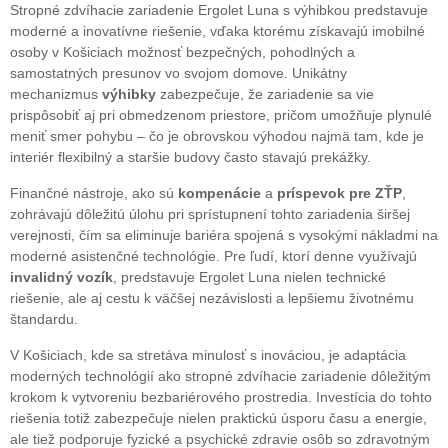
Stropné zdvíhacie zariadenie Ergolet Luna s výhibkou predstavuje
moderné a inovatívne riešenie, vďaka ktorému získavajú imobilné
osoby v Košiciach možnosť bezpečných, pohodlných a
samostatných presunov vo svojom domove. Unikátny
mechanizmus
výhibky
zabezpečuje, že zariadenie sa vie
prispôsobiť aj pri obmedzenom priestore, pričom umožňuje plynulé
meniť smer pohybu – čo je obrovskou výhodou najmä tam, kde je
interiér flexibilný a staršie budovy často stavajú prekážky.
Finančné nástroje, ako sú
kompenácie
a
príspevok pre ZŤP
,
zohrávajú dôležitú úlohu pri sprístupnení tohto zariadenia širšej
verejnosti, čím sa eliminuje bariéra spojená s vysokými nákladmi na
moderné asistenčné technológie. Pre ľudí, ktorí denne využívajú
invalidný vozík
, predstavuje Ergolet Luna nielen technické
riešenie, ale aj cestu k väčšej nezávislosti a lepšiemu životnému
štandardu.
V Košiciach, kde sa stretáva minulosť s inováciou, je adaptácia
moderných technológií ako stropné zdvíhacie zariadenie dôležitým
krokom k vytvoreniu bezbariérového prostredia. Investícia do tohto
riešenia totiž zabezpečuje nielen praktickú úsporu času a energie,
ale tiež podporuje fyzické a psychické zdravie osôb so zdravotným