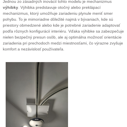
Jednou zo zásadných inovácií tohto modelu je mechanizmus
výhibky
. Výhibka predstavuje otočný alebo preklápací
mechanizmus, ktorý umožňuje zariadeniu plynule meniť smer
pohybu. To je mimoriadne dôležité najmä v bývaniach, kde sú
priestory obmedzené alebo kde je potrebné zariadenie adaptovať
podľa rôznych konfigurácií interiéru. Vďaka výhibke sa zabezpečuje
nielen bezpečný presun osôb, ale aj optimálna možnosť orientácie
zariad
enia pri prechodoch medzi miestnosťami, čo výrazne zvyšuje
komfort a nezávislosť používateľa.