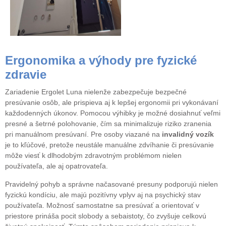
Ergonomika a výhody pre fyzické
zdravie
Zariadenie Ergolet Luna nielenže zabezpečuje bezpečné
presúvanie osôb, ale prispieva aj k lepšej ergonomii pri vykonávaní
každodenných úkonov. Pomocou výhibky je možné dosiahnuť veľmi
presné a šetrné polohovanie, čím sa minimalizuje riziko zranenia
pri manuálnom presúvaní. Pre osoby viazané na
invalidný vozík
je to kľúčové, pretože neustále manuálne zdvíhanie či presúvanie
môže viesť k dlhodobým zdravotným problémom nielen
používateľa, ale aj opatrovateľa.
Pravidelný pohyb a správne načasované presuny podporujú nielen
fyzickú kondíciu, ale majú pozitívny vplyv aj na psychický stav
používateľa. Možnosť samostatne sa presúvať a orientovať v
priestore prináša pocit slobody a sebaistoty, čo zvyšuje celkovú