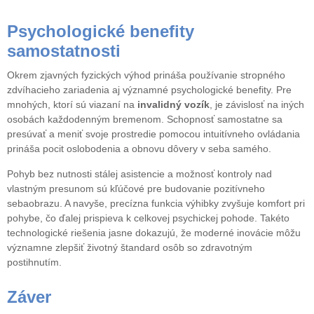
Psychologické benefity
samostatnosti
Okrem zjavných fyzických výhod prináša používanie stropného
zdvíhacieho zariadenia aj významné psychologické benefity. Pre
mnohých, ktorí sú viazaní na
invalidný vozík
, je závislosť na iných
osobách každodenným bremenom. Schopnosť samostatne sa
presúvať a meniť svoje prostredie pomocou intuitívneho ovládania
prináša pocit oslobodenia a obnovu dôvery v seba samého.
Pohyb bez nutnosti stálej asistencie a možnosť kontroly nad
vlastným presunom sú kľúčové pre budovanie pozitívneho
sebaobrazu. A navyše, precízna funkcia výhibky zvyšuje komfort pri
pohybe, čo ďalej prispieva k celkovej psychickej pohode. Takéto
technologické riešenia jasne dokazujú, že moderné inovácie môžu
významne zlepšiť životný štandard osôb so zdravotným
postihnutím.
Záver