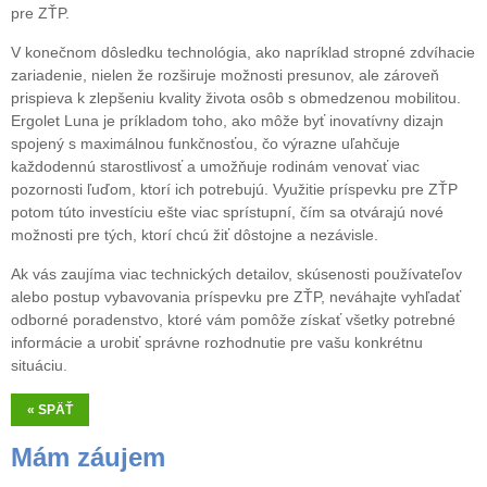
pre ZŤP.
V konečnom dôsledku technológia, ako napríklad stropné zdvíhacie
zariadenie, nielen že rozširuje možnosti presunov, ale zároveň
prispieva k zlepšeniu kvality života osôb s obmedzenou mobilitou.
Ergolet Luna je príkladom toho, ako môže byť inovatívny dizajn
spojený s maximálnou funkčnosťou, čo výrazne uľahčuje
každodennú starostlivosť a umožňuje rodinám venovať viac
pozornosti ľuďom, ktorí ich potrebujú. Využitie príspevku pre ZŤP
potom túto investíciu ešte viac sprístupní, čím sa otvárajú nové
možnosti pre tých, ktorí chcú žiť dôstojne a nezávisle.
Ak vás zaujíma viac technických detailov, skúsenosti používateľov
alebo postup vybavovania príspevku pre ZŤP, neváhajte vyhľadať
odborné poradenstvo, ktoré vám pomôže získať všetky potrebné
informácie a urobiť správne rozhodnutie pre vašu konkrétnu
situáciu.
« SPÄŤ
Mám záujem