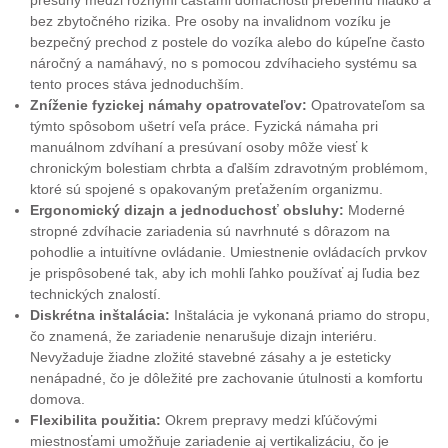
presuny medzi rôznymi časťami domácnosti prebehnú hladko a
bez zbytočného rizika. Pre osoby na invalidnom vozíku je
bezpečný prechod z postele do vozíka alebo do kúpeľne často
náročný a namáhavý, no s pomocou zdvíhacieho systému sa
tento proces stáva jednoduchším.
Zníženie fyzickej námahy opatrovateľov:
Opatrovateľom sa
týmto spôsobom ušetrí veľa práce. Fyzická námaha pri
manuálnom zdvíhaní a presúvaní osoby môže viesť k
chronickým bolestiam chrbta a ďalším zdravotným problémom,
ktoré sú spojené s opakovaným preťažením organizmu.
Ergonomický dizajn a jednoduchosť obsluhy:
Moderné
stropné zdvíhacie zariadenia sú navrhnuté s dôrazom na
pohodlie a intuitívne ovládanie. Umiestnenie ovládacích prvkov
je prispôsobené tak, aby ich mohli ľahko používať aj ľudia bez
technických znalostí.
Diskrétna inštalácia:
Inštalácia je vykonaná priamo do stropu,
čo znamená, že zariadenie nenarušuje dizajn interiéru.
Nevyžaduje žiadne zložité stavebné zásahy a je esteticky
nenápadné, čo je dôležité pre zachovanie útulnosti a komfortu
domova.
Flexibilita použitia:
Okrem prepravy medzi kľúčovými
miestnosťami umožňuje zariadenie aj vertikalizáciu, čo je