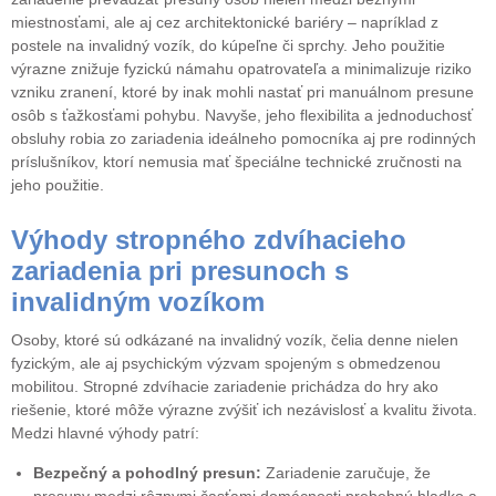
miestnosťami, ale aj cez architektonické bariéry – napríklad z
postele na invalidný vozík, do kúpeľne či sprchy. Jeho použitie
výrazne znižuje fyzickú námahu opatrovateľa a minimalizuje riziko
vzniku zranení, ktoré by inak mohli nastať pri manuálnom presune
osôb s ťažkosťami pohybu. Navyše, jeho flexibilita a jednoduchosť
obsluhy robia zo zariadenia ideálneho pomocníka aj pre rodinných
príslušníkov, ktorí nemusia mať špeciálne technické zručnosti na
jeho použitie.
Výhody stropného zdvíhacieho
zariadenia pri presunoch s
invalidným vozíkom
Osoby, ktoré sú odkázané na invalidný vozík, čelia denne nielen
fyzickým, ale aj psychickým výzvam spojeným s obmedzenou
mobilitou. Stropné zdvíhacie zariadenie prichádza do hry ako
riešenie, ktoré môže výrazne zvýšiť ich nezávislosť a kvalitu života.
Medzi hlavné výhody patrí:
Bezpečný a pohodlný presun:
Zariadenie zaručuje, že