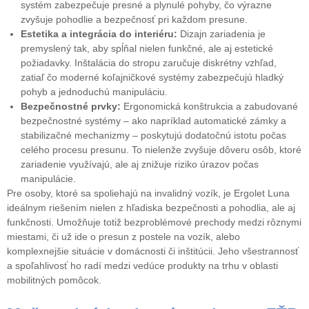
systém zabezpečuje presné a plynulé pohyby, čo výrazne
zvyšuje pohodlie a bezpečnosť pri každom presune.
Estetika a integrácia do interiéru:
Dizajn zariadenia je
premyslený tak, aby spĺňal nielen funkčné, ale aj estetické
požiadavky. Inštalácia do stropu zaručuje diskrétny vzhľad,
zatiaľ čo moderné koľajničkové systémy zabezpečujú hladký
pohyb a jednoduchú manipuláciu.
Bezpečnostné prvky:
Ergonomická konštrukcia a zabudované
bezpečnostné systémy – ako napríklad automatické zámky a
stabilizačné mechanizmy – poskytujú dodatočnú istotu počas
celého procesu presunu. To nielenže zvyšuje dôveru osôb, ktoré
zariadenie využívajú, ale aj znižuje riziko úrazov počas
manipulácie.
Pre osoby, ktoré sa spoliehajú na invalidný vozík, je Ergolet Luna
ideálnym riešením nielen z hľadiska bezpečnosti a pohodlia, ale aj
funkčnosti. Umožňuje totiž bezproblémové prechody medzi rôznymi
miestami, či už ide o presun z postele na vozík, alebo
komplexnejšie situácie v domácnosti či inštitúcii. Jeho všestrannosť
a spoľahlivosť ho radí medzi vedúce produkty na trhu v oblasti
mobilitných pomôcok.