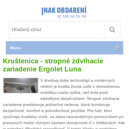
Menu
Kruštenica - stropné zdvíhacie
zariadenie Ergolet Luna
V dnešnej dobe technológií a moderných
riešení je kvalita života osôb s obmedzenou
mobilitou oveľa vyššia, než bola pred
niekoľkými desaťročiami. Stropné zdvíhacie
zariadenie predstavuje jedinečné riešenie, ktoré kombinuje
bezpečnosť, komfort a jednoduchosť použitia. Pre ľudí, ktorí
využívajú invalidný vozík, sa stáva neoceniteľným pomocníkom pri
presunoch medzi rôznymi časťami domácnosti či v inštitúciách, kde
je potrebná dlhodobá starostlivosť. V tomto článku si podrobne