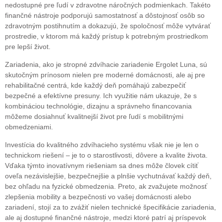
nedostupné pre ľudí v zdravotne náročných podmienkach. Takéto
finančné nástroje podporujú samostatnosť a dôstojnosť osôb so
zdravotným postihnutím a dokazujú, že spoločnosť môže vytvárať
prostredie, v ktorom má každý prístup k potrebným prostriedkom
pre lepší život.
Zariadenia, ako je stropné zdvíhacie zariadenie Ergolet Luna, sú
skutočným prínosom nielen pre moderné domácnosti, ale aj pre
rehabilitačné centrá, kde každý deň pomáhajú zabezpečiť
bezpečné a efektívne presuny. Ich využitie nám ukazuje, že s
kombináciou technológie, dizajnu a správneho financovania
môžeme dosiahnuť kvalitnejší život pre ľudí s mobilitnými
obmedzeniami.
Investícia do kvalitného zdvíhacieho systému však nie je len o
technickom riešení – je to o starostlivosti, dôvere a kvalite života.
Vďaka týmto inovatívnym riešeniam sa dnes môže človek cítiť
oveľa nezávislejšie, bezpečnejšie a plnšie vychutnávať každý deň,
bez ohľadu na fyzické obmedzenia. Preto, ak zvažujete možnosť
zlepšenia mobility a bezpečnosti vo vašej domácnosti alebo
zariadení, stojí za to zvážiť nielen technické špecifikácie zariadenia,
ale aj dostupné finančné nástroje, medzi ktoré patrí aj príspevok