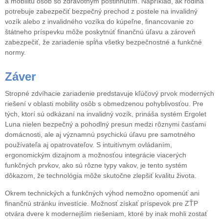
a mobilitu osôb so zdravotným postihnutím. Napríklad, ak rodina
potrebuje zabezpečiť bezpečný prechod z postele na invalidný
vozík alebo z invalidného vozíka do kúpeľne, financovanie zo
štátneho príspevku môže poskytnúť finančnú úľavu a zároveň
zabezpečiť, že zariadenie spĺňa všetky bezpečnostné a funkčné
normy.
Záver
Stropné zdvíhacie zariadenie predstavuje kľúčový prvok moderných
riešení v oblasti mobility osôb s obmedzenou pohyblivosťou. Pre
tých, ktorí sú odkázaní na invalidný vozík, prináša systém Ergolet
Luna nielen bezpečný a pohodlný presun medzi rôznymi časťami
domácnosti, ale aj významnú psychickú úľavu pre samotného
používateľa aj opatrovateľov. S intuitívnym ovládaním,
ergonomickým dizajnom a možnosťou integrácie viacerých
funkčných prvkov, ako sú rôzne typy vakov, je tento systém
dôkazom, že technológia môže skutočne zlepšiť kvalitu života.
Okrem technických a funkčných výhod nemožno opomenúť ani
finančnú stránku investície. Možnosť získať príspevok pre ZŤP
otvára dvere k modernejším riešeniam, ktoré by inak mohli zostať