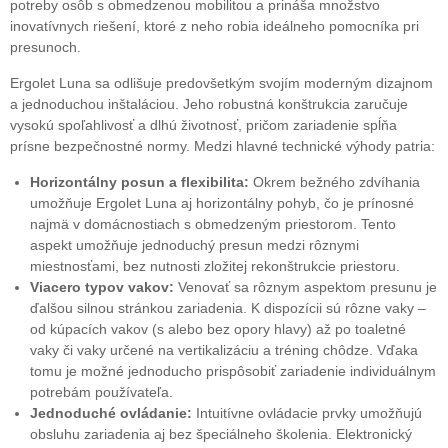
potreby osôb s obmedzenou mobilitou a prináša množstvo
inovatívnych riešení, ktoré z neho robia ideálneho pomocníka pri
presunoch.
Ergolet Luna sa odlišuje predovšetkým svojím moderným dizajnom
a jednoduchou inštaláciou. Jeho robustná konštrukcia zaručuje
vysokú spoľahlivosť a dlhú životnosť, pričom zariadenie spĺňa
prísne bezpečnostné normy. Medzi hlavné technické výhody patria:
Horizontálny posun a flexibilita:
Okrem bežného zdvíhania
umožňuje Ergolet Luna aj horizontálny pohyb, čo je prínosné
najmä v domácnostiach s obmedzeným priestorom. Tento
aspekt umožňuje jednoduchý presun medzi rôznymi
miestnosťami, bez nutnosti zložitej rekonštrukcie priestoru.
Viacero typov vakov:
Venovať sa rôznym aspektom presunu je
ďalšou silnou stránkou zariadenia. K dispozícii sú rôzne vaky –
od kúpacích vakov (s alebo bez opory hlavy) až po toaletné
vaky či vaky určené na vertikalizáciu a tréning chôdze. Vďaka
tomu je možné jednoducho prispôsobiť zariadenie individuálnym
potrebám používateľa.
Jednoduché ovládanie:
Intuitívne ovládacie prvky umožňujú
obsluhu zariadenia aj bez špeciálneho školenia. Elektronický