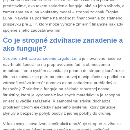
predstavíme, ako takéto zariadenie funguje, aké sú jeho výhody, a
zameriame sa aj na konkrétny model – stropný zdvihák Ergolet
Luna. Navyše sa pozrieme na možnosti financovania zo štátneho
príspevku pre ZŤP, ktorý môže výrazne zmierniť finančné náklady
spojené s jeho zaobstarávaním.
Čo je stropné zdvíhacie zariadenie a
ako funguje?
Stropné zdvíhacie zariadenie Ergolet Luna
je inovatívne riešenie
navrhnuté špeciálne na prepravovanie ľudí s obmedzenou
mobilitou. Tento systém sa inštaluje priamo do stropnej konštrukcie,
čím sa minimalizuje potreba priestorovej manipulácie na podlahe a
zároveň ostáva interiér domova alebo zariadenia prehľadný a
bezpečný. Zariadenie funguje na základe robustnej nosnej
štruktúry, ktorá je vyrobená z kvalitných materiálov a je schopná
uniesť aj väčšie zaťaženie. K samotnému zdvihu dochádza
prostredníctvom elektricky riadeného systému, ktorý zaručuje
plynulý a bezpečný pohyb osoby z jednej polohy do druhej.
Vďaka svojej inovatívnej konštrukcii umožňuje stropné zdvíhacie
zariadenie prevádzať presuny osôb nielen medzi bežnými