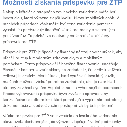
Možnosti získania príspevku pre ZŤP
Nákup a inštalácia stropného zdvíhacieho zariadenia môže byť
investíciou, ktorá výrazne zlepší kvalitu života imobilných osôb. V
mnohých prípadoch však môže byť cena zariadenia pomerne
vysoká, čo predstavuje finančnú záťaž pre rodiny a samotných
používateľov. Tu prichádza do úvahy možnosť získať štátny
príspevok pre ZŤP.
Príspevok pre ZŤP je špeciálny finančný nástroj navrhnutý tak, aby
uľahčil prístup k moderným zdravotníckym a mobilitným
pomôckam. Tento príspevok či čiastočné financovanie umožňuje
čiastočne kompenzovať náklady na zariadenie, čo vedie k zníženiu
celkovej investície. Mnohí ľudia, ktorí využívajú invalidný vozík,
majú tak možnosť získať potrebné zariadenie, ako je napríklad
stropný zdvíhací systém Ergolet Luna, za výhodnejších podmienok.
Proces vybavovania príspevku býva zvyčajne sprevádzaný
konzultáciami s odborníkmi, ktorí pomáhajú s vyplnením potrebnej
dokumentácie a s odvolávacími postupmi, ak by boli potrebné.
Vďaka príspevku pre ZŤP sa investícia do kvalitného zariadenia
stáva oveľa dostupnejšou, čo výrazne zlepšuje životné podmienky