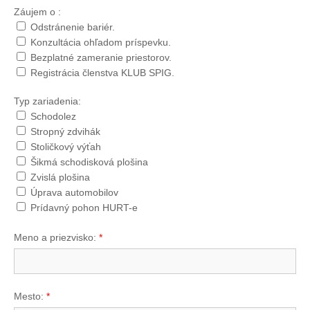
Záujem o :
Odstránenie bariér.
Konzultácia ohľadom príspevku.
Bezplatné zameranie priestorov.
Registrácia členstva KLUB SPIG.
Typ zariadenia:
Schodolez
Stropný zdvihák
Stoličkový výťah
Šikmá schodisková plošina
Zvislá plošina
Úprava automobilov
Prídavný pohon HURT-e
Meno a priezvisko:
*
Mesto:
*