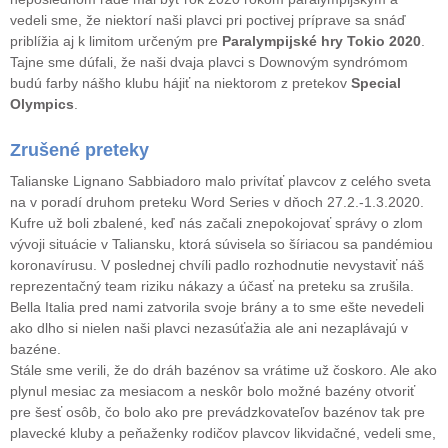
vedeli sme, že niektorí naši plavci pri poctivej príprave sa snáď
priblížia aj k limitom určeným pre
Paralympijské hry Tokio 2020
.
Tajne sme dúfali, že naši dvaja plavci s Downovým syndrómom
budú farby nášho klubu hájiť na niektorom z pretekov
Special
Olympics
.
Zrušené preteky
Talianske Lignano Sabbiadoro malo privítať plavcov z celého sveta
na v poradí druhom preteku Word Series v dňoch 27.2.-1.3.2020.
Kufre už boli zbalené, keď nás začali znepokojovať správy o zlom
vývoji situácie v Taliansku, ktorá súvisela so šíriacou sa pandémiou
koronavírusu. V poslednej chvíli padlo rozhodnutie nevystaviť náš
reprezentačný team riziku nákazy a účasť na preteku sa zrušila.
Bella Italia pred nami zatvorila svoje brány a to sme ešte nevedeli
ako dlho si nielen naši plavci nezasúťažia ale ani nezaplávajú v
bazéne.
Stále sme verili, že do dráh bazénov sa vrátime už čoskoro. Ale ako
plynul mesiac za mesiacom a neskôr bolo možné bazény otvoriť
pre šesť osôb, čo bolo ako pre prevádzkovateľov bazénov tak pre
plavecké kluby a peňaženky rodičov plavcov likvidačné, vedeli sme,