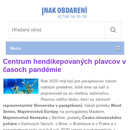
Menu
Centrum hendikepovaných plavcov v
časoch pandémie
Rok 2020 mal byť pre paraplavcov rokom
nabitým pretekmi, tešili sme sa naň a
pripravovali sa so všetkou vážnosťou...
Plavcov nášho klubu, ktorí sú zároveň
reprezentantmi Slovenska v paraplávaní,
čakali preteky
Word
Series, Majstrovstvá Európy
na portugalskej Madeire,
Majstrovstvá Nemecka
v Berlíne, preteky
Česko-slovenského
pohára
v Karlových Varoch, v Brne, v Bratislave a v Prahe a v
neposlednom rade mal byť rok 2020 rokom paralympijským a