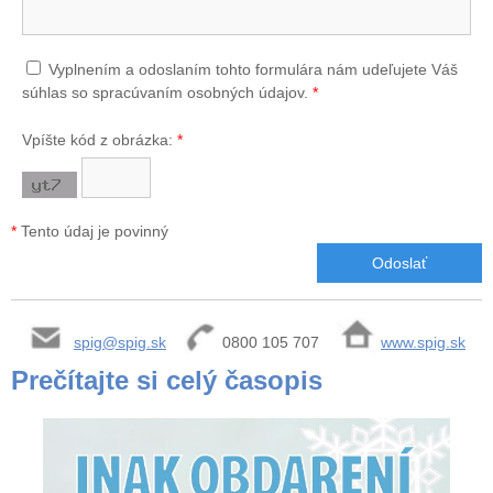
Vyplnením a odoslaním tohto formulára nám udeľujete Váš
súhlas so spracúvaním osobných údajov.
*
Vpíšte kód z obrázka:
*
*
Tento údaj je povinný
spig@spig.sk
0800 105 707
www.spig.sk
Prečítajte si celý časopis