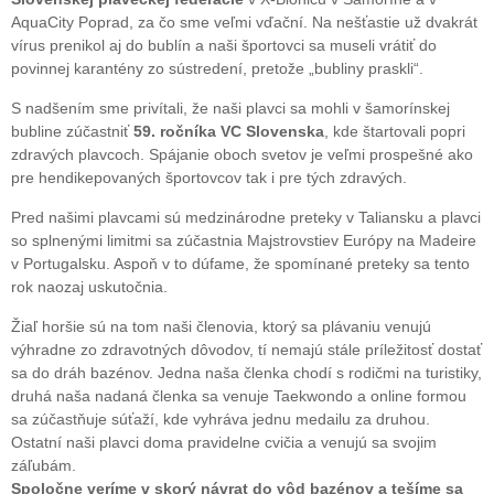
AquaCity Poprad, za čo sme veľmi vďační. Na nešťastie už dvakrát
vírus prenikol aj do bublín a naši športovci sa museli vrátiť do
povinnej karantény zo sústredení, pretože „bubliny praskli“.
S nadšením sme privítali, že naši plavci sa mohli v šamorínskej
bubline zúčastniť
59. ročníka VC Slovenska
, kde štartovali popri
zdravých plavcoch. Spájanie oboch svetov je veľmi prospešné ako
pre hendikepovaných športovcov tak i pre tých zdravých.
Pred našimi plavcami sú medzinárodne preteky v Taliansku a plavci
so splnenými limitmi sa zúčastnia Majstrovstiev Európy na Madeire
v Portugalsku. Aspoň v to dúfame, že spomínané preteky sa tento
rok naozaj uskutočnia.
Žiaľ horšie sú na tom naši členovia, ktorý sa plávaniu venujú
výhradne zo zdravotných dôvodov, tí nemajú stále príležitosť dostať
sa do dráh bazénov. Jedna naša členka chodí s rodičmi na turistiky,
druhá naša nadaná členka sa venuje Taekwondo a online formou
sa zúčastňuje súťaží, kde vyhráva jednu medailu za druhou.
Ostatní naši plavci doma pravidelne cvičia a venujú sa svojim
záľubám.
Spoločne veríme v skorý návrat do vôd bazénov a tešíme sa