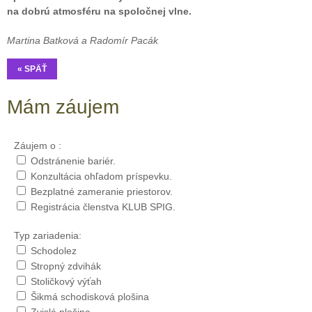
na dobrú atmosféru na spoločnej vlne.
Martina Batková a Radomír Pacák
« SPÄŤ
Mám záujem
Záujem o :
Odstránenie bariér.
Konzultácia ohľadom príspevku.
Bezplatné zameranie priestorov.
Registrácia členstva KLUB SPIG.
Typ zariadenia:
Schodolez
Stropný zdvihák
Stoličkový výťah
Šikmá schodisková plošina
Zvislá plošina