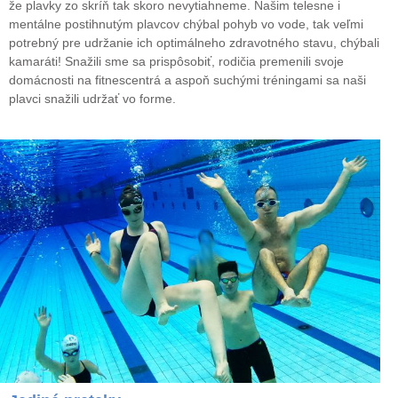
že plavky zo skríň tak skoro nevytiahneme. Našim telesne i
mentálne postihnutým plavcov chýbal pohyb vo vode, tak veľmi
potrebný pre udržanie ich optimálneho zdravotného stavu, chýbali
kamaráti! Snažili sme sa prispôsobiť, rodičia premenili svoje
domácnosti na fitnescentrá a aspoň suchými tréningami sa naši
plavci snažili udržať vo forme.