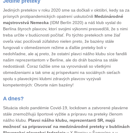
Jediné preteky
Jediných pretekov v roku 2020 sme sa dočkali v októbri, kedy sa za
prísnych protipandemických opatrení uskutočnili
Medzinárodné
majstrovstvá Nemecka
(IDM Berlín 2020) a náš klub vyslal do
Berlína štyroch plavcov, ktorí svojimi výkonmi presvedčili, že s nimi
treba určite v budúcnosti počítať. Po týchto pretekoch sme žiaľ
oveľa viac pociťovali zúfalstvo nielen preto, že bazény stále
fungovali v obmedzenom režime a ďalšie preteky boli v
nedohľadne, ale aj preto, že ostatní plavci nášho klubu síce fandili
našim reprezentantom v Berlíne, ale do dráh bazéna sa stále
nedostávali. Čoraz ťažšie sme sa vyrovnávali so všetkými
obmedzeniami a tak sme aj príspevkami na sociálnych sieťach
spolu s plaveckými klubmi zdravých plavcov vyzývali
kompetentných: Otvorte nám bazény!
A dnes?
Situácia okolo pandémie Covid-19, lockdown a zatvorené plavárne
stále znemožňujú športové vyžitie a prípravu na preteky členom
nášho klubu.
Plavci nášho klubu, reprezentanti SR, majú
možnosť sa pripravovať na medzinárodné preteky v bublinách
Slovenskej plaveckej federácie
v X-Bionicu v Šamoríne a v