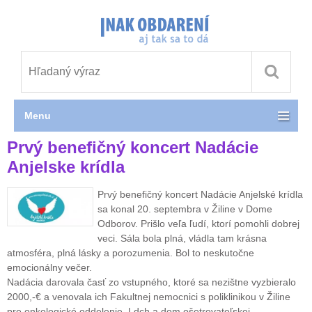
Menu
Prvý benefičný koncert Nadácie
Anjelske krídla
Prvý benefičný koncert Nadácie Anjelské krídla
sa konal 20. septembra v Žiline v Dome
Odborov. Prišlo veľa ľudí, ktorí pomohli dobrej
veci. Sála bola plná, vládla tam krásna
atmosféra, plná lásky a porozumenia. Bol to neskutočne
emocionálny večer.
Nadácia darovala časť zo vstupného, ktoré sa nezištne vyzbieralo
2000,-€ a venovala ich Fakultnej nemocnici s poliklinikou v Žiline
pre onkologické oddelenie, Ldch a dom ošetrovateľskej