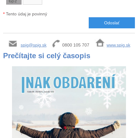
*
Tento údaj je povinný
spig@spig.sk
0800 105 707
www.spig.sk
Prečítajte si celý časopis