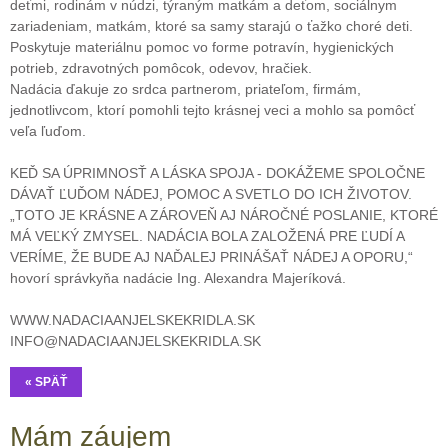
deťmi, rodinám v núdzi, týraným matkám a deťom, sociálnym
zariadeniam, matkám, ktoré sa samy starajú o ťažko choré deti.
Poskytuje materiálnu pomoc vo forme potravín, hygienických
potrieb, zdravotných pomôcok, odevov, hračiek.
Nadácia ďakuje zo srdca partnerom, priateľom, firmám,
jednotlivcom, ktorí pomohli tejto krásnej veci a mohlo sa pomôcť
veľa ľuďom.
KEĎ SA ÚPRIMNOSŤ A LÁSKA SPOJA - DOKÁŽEME SPOLOČNE
DÁVAŤ ĽUĎOM NÁDEJ, POMOC A SVETLO DO ICH ŽIVOTOV.
„TOTO JE KRÁSNE A ZÁROVEŇ AJ NÁROČNÉ POSLANIE, KTORÉ
MÁ VEĽKÝ ZMYSEL. NADÁCIA BOLA ZALOŽENÁ PRE ĽUDÍ A
VERÍME, ŽE BUDE AJ NAĎALEJ PRINÁŠAŤ NÁDEJ A OPORU,“
hovorí správkyňa nadácie Ing. Alexandra Majeríková.
WWW.NADACIAANJELSKEKRIDLA.SK
INFO@NADACIAANJELSKEKRIDLA.SK
« SPÄŤ
Mám záujem