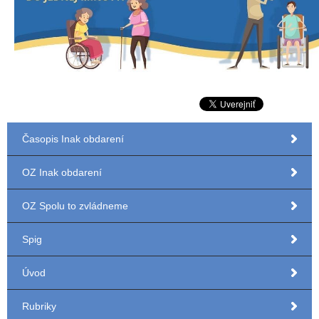
Časopis Inak obdarení
OZ Inak obdarení
OZ Spolu to zvládneme
Spig
Úvod
Rubriky