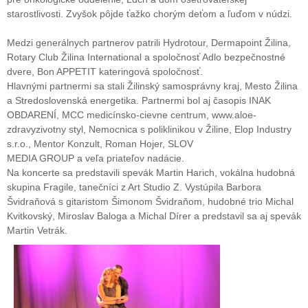
starostlivosti. Zvyšok pôjde ťažko chorým deťom a ľuďom v núdzi.
Medzi generálnych partnerov patrili Hydrotour, Dermapoint Žilina,
Rotary Club Žilina International a spoločnosť Adlo bezpečnostné
dvere, Bon APPETIT kateringová spoločnosť.
Hlavnými partnermi sa stali Žilinský samosprávny kraj, Mesto Žilina
a Stredoslovenská energetika. Partnermi bol aj časopis INAK
OBDARENÍ, MCC medicínsko-cievne centrum, www.aloe-
zdravyzivotny styl, Nemocnica s poliklinikou v Žiline, Elop Industry
s.r.o., Mentor Konzult, Roman Hojer, SLOV
MEDIA GROUP a veľa priateľov nadácie.
Na koncerte sa predstavili spevák Martin Harich, vokálna hudobná
skupina Fragile, tanečníci z Art Studio Z. Vystúpila Barbora
Švidraňová s gitaristom Šimonom Švidraňom, hudobné trio Michal
Kvitkovský, Miroslav Baloga a Michal Dírer a predstavil sa aj spevák
Martin Vetrák.