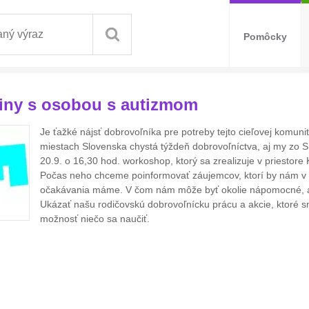
Pomôcky
diny s osobou s autizmom
Je ťažké nájsť dobrovoľníka pre potreby tejto cieľovej komu
miestach Slovenska chystá týždeň dobrovoľníctva, aj my zo
20.9. o 16,30 hod. workoshop, ktorý sa zrealizuje v priestor
Počas neho chceme poinformovať záujemcov, ktorí by nám v 
očakávania máme. V čom nám môže byť okolie nápomocné, aby
Ukázať našu rodičovskú dobrovoľnícku prácu a akcie, ktoré 
možnosť niečo sa naučiť.