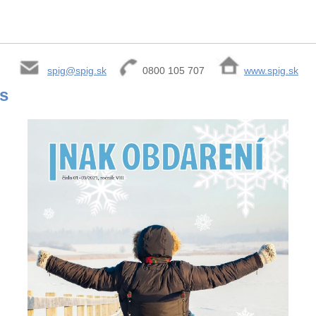
spig@spig.sk
0800 105 707
www.spig.sk
is