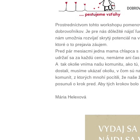
Prostredníctvom tohto workshopu pomenova
dobrovoľníkov. Je pre nás dôležité nájsť 
nám umožnia rozvíjať skrytý potenciál na
ktoré o to prejavia záujem.
Pred pár mesiacmi jedna mama chlapca s a
udržať sa za každú cenu, nemáme ani čas 
A tak okolie vníma našu komunitu, ako tú,
dostali, musíme ukázať okoliu, v čom sú n
komunít, z ktorých mnohí pocítili, že naše 
posunuli o krok pred. Aby tých krokov bolo
Mária Helexová