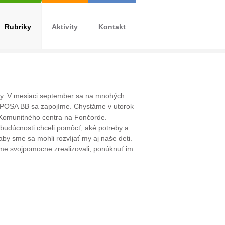
Rubriky
Aktivity
Kontakt
nity. V mesiaci september sa na mnohých
 SPOSA BB sa zapojíme. Chystáme v utorok
e Komunitného centra na Fončorde.
budúcnosti chceli pomôcť, aké potreby a
 sme sa mohli rozvíjať my aj naše deti.
sme svojpomocne zrealizovali, ponúknuť im