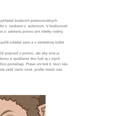
vyhľadať budúcich potencionálnych
rodín s osobami s autizmom. V budúcnosti
nú a adresnú pomoc pre všetky rodiny,
čili zvládať sami a v zanietenej túžbe
čiť poprosiť o pomoc, ale aby sme ju
tizmu a vpúšťame dnu ľudí aj z iných
íci pomáhajú. Práve oni boli tí, ktorí nás
cete zažiť niečo nové, príďte medzi nás.