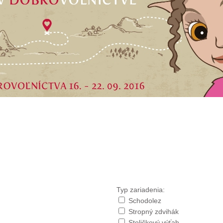
Typ zariadenia:
Schodolez
Stropný zdvihák
Stoličkový výťah