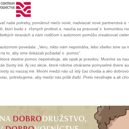
ť naše potreby, ponúknuť niečo nové, nadviazať nové partnerstvá a 
ľudí, ktorí budú z rôznych profesií a naučia sa pracovať s komunitou 
 všetkých stranách a nám rodičom s autizmom pomôžu zrealizovať ciele
utizmom povedala: „Veru, nikto nám nepomáha, lebo všetko sme sa nau
na to, aby sme dokázali požiadať o pomoc“.
 ktorá vlastne pomoc nepotrebuje, ale opak je pravdou. Musíme sa nau
aše životy iné. Aj cez akcie, ktoré robíme otvárame pomyselné dvere au
životy sú naozaj iné. Mnohí medzi nás už istý čas chodia a ako dobrovoľn
 viac, potrebujeme, aby medzi nás prišli ďalší. Preto neváhajte a ak ch