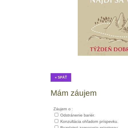
« SPÄŤ
Mám záujem
Záujem o :
Odstránenie bariér.
Konzultácia ohľadom príspevku.
Bezplatné zameranie priestorov.