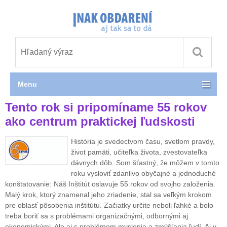
Menu
Tento rok si pripomíname 55 rokov
ako centrum praktickej ľudskosti
História je svedectvom času, svetlom pravdy,
život pamäti, učiteľka života, zvestovateľka
dávnych dôb. Som šťastný, že môžem v tomto
roku vysloviť zdanlivo obyčajné a jednoduché
konštatovanie: Náš Inštitút oslavuje 55 rokov od svojho založenia.
Malý krok, ktorý znamenal jeho zriadenie, stal sa veľkým krokom
pre oblasť pôsobenia inštitútu. Začiatky určite neboli ľahké a bolo
treba boriť sa s problémami organizačnými, odbornými aj
ekonomickými. Ale aj s problémom myslenia a zmýšľania ľudí. Aj v