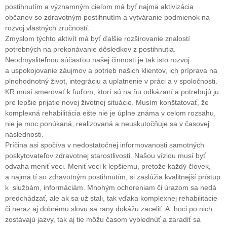
postihnutím a významným cieľom má byť najmä aktivizácia
občanov so zdravotným postihnutím a vytváranie podmienok na
rozvoj vlastných zručností.
Zmyslom týchto aktivít má byť ďalšie rozširovanie znalostí
potrebných na prekonávanie dôsledkov z postihnutia.
Neodmysliteľnou súčasťou našej činnosti je tak isto rozvoj
a uspokojovanie záujmov a potrieb našich klientov, ich príprava na
plnohodnotný život, integráciu a uplatnenie v práci a v spoločnosti.
KR musí smerovať k ľuďom, ktorí sú na ňu odkázaní a potrebujú ju
pre lepšie prijatie novej životnej situácie. Musím konštatovať, že
komplexná rehabilitácia ešte nie je úplne známa v celom rozsahu,
nie je moc ponúkaná, realizovaná a neuskutočňuje sa v časovej
následnosti.
Príčina asi spočíva v nedostatočnej informovanosti samotných
poskytovateľov zdravotnej starostlivosti. Našou víziou musí byť
odvaha meniť veci. Meniť veci k lepšiemu, pretože každý človek,
a najmä tí so zdravotným postihnutím, si zaslúžia kvalitnejší prístup
k službám, informáciám. Mnohým ochoreniam či úrazom sa nedá
predchádzať, ale ak sa už stali, tak vďaka komplexnej rehabilitácie
či neraz aj dobrému slovu sa rany dokážu zaceliť. A hoci po nich
zostávajú jazvy, tak aj tie môžu časom vyblednúť a zaradiť sa