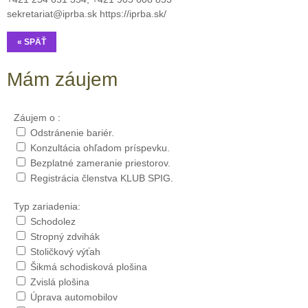
sekretariat@iprba.sk https://iprba.sk/
« SPÄŤ
Mám záujem
Záujem o :
Odstránenie bariér.
Konzultácia ohľadom príspevku.
Bezplatné zameranie priestorov.
Registrácia členstva KLUB SPIG.
Typ zariadenia:
Schodolez
Stropný zdvihák
Stoličkový výťah
Šikmá schodisková plošina
Zvislá plošina
Úprava automobilov