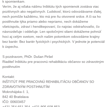
k spomienkam.
Verím, že aj vďaka nášmu Inštitútu tých spomienok zostáva viac
pozitívnych ako negatívnych. Ľudskosť, ktorú odovzdávame ďalej,
nech pomôže každému, kto má pre ňu otvorené srdce. A či sa ho
postihnutie týka priamo alebo nepriamo, nech dokážeme
všetcispolu, zdraví i hendikepovaní, čo najviac odstraňovaťto, čo
násrozdeľuje i oddeľuje. Len spoločnými silami dokážeme pohnúť
hoci aj celým svetom, nech našim potomkom odovzdáme krajiny
bez bariér. Bez bariér fyzických i psychických. V jednote je potenciál
k úspechu.
S pozdravom, PhDr. Dušan Piršel
Riaditeľ Inštitútu pre pracovnú rehabilitáciu občanov so zdravotným
postihnutím
Kontakt:
INŠTITÚT PRE PRACOVNÚ REHABILITÁCIU OBČANOV SO
ZDRAVOTNÝM POSTIHNUTÍM
Mokrohájska č. 1,
842 40 Bratislava
IČO: 00603457
+421 254 651 354, +421 905 608 853