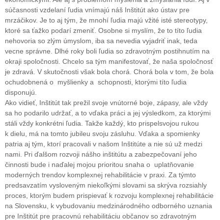
súčasnosti vzdelaní ľudia vnímajú náš Inštitút ako ústav pre
mrzáčikov. Je to aj tým, že mnohí ľudia majú vžité isté stereotypy,
ktoré sa ťažko podarí zmeniť. Osobne si myslím, že to títo ľudia
nehovoria so zlým úmyslom, iba sa nevedia vyjadriť inak, teda
vecne správne. Dlhé roky boli ľudia so zdravotným postihnutím na
okraji spoločnosti. Chcelo sa tým manifestovať, že naša spoločnosť
je zdravá. V skutočnosti však bola chorá. Chorá bola v tom, že bola
ochudobnená o myšlienky a schopnosti, ktorými títo ľudia
disponujú.
Ako vidieť, Inštitút tak prežil svoje vnútorné boje, zápasy, ale vždy
sa ho podarilo udržať, a to vďaka práci a jej výsledkom, za ktorými
stáli vždy konkrétni ľudia. Takže každý, kto prispelsvojou rukou
k dielu, má na tomto jubileu svoju zásluhu. Vďaka a spomienky
patria aj tým, ktorí pracovali v našom Inštitúte a nie sú už medzi
nami. Pri ďalšom rozvoji nášho inštitútu a zabezpečovaní jeho
činnosti bude i naďalej mojou prioritou snaha o uplatňovanie
moderných trendov komplexnej rehabilitácie v praxi. Za týmto
predsavzatím vysloveným niekoľkými slovami sa skrýva rozsiahly
proces, ktorým budem prispievať k rozvoju komplexnej rehabilitácie
na Slovensku, k vybudovaniu medzinárodného odborného uznania
pre Inštitút pre pracovnú rehabilitáciu občanov so zdravotným