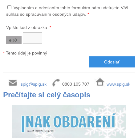
Vyplnením a odoslaním tohto formulára nám udeľujete Váš
súhlas so spracúvaním osobných údajov.
*
Vpíšte kód z obrázka:
*
*
Tento údaj je povinný
spig@spig.sk
0800 105 707
www.spig.sk
Prečítajte si celý časopis