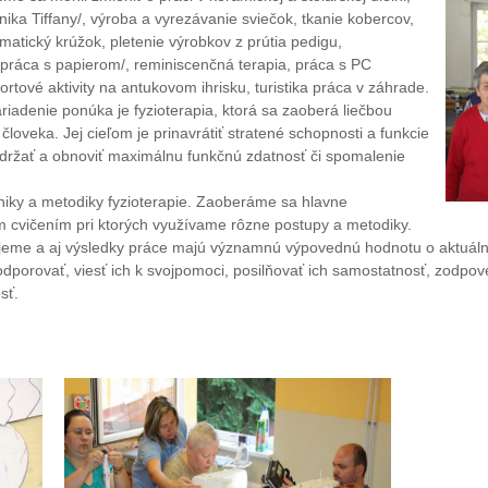
ika Tiffany/, výroba a vyrezávanie sviečok, tkanie kobercov,
matický krúžok, pletenie výrobkov z prútia pedigu,
a /práca s papierom/, reminiscenčná terapia, práca s PC
ortové aktivity na antukovom ihrisku, turistika práca v záhrade.
ariadenie ponúka je fyzioterapia, ktorá sa zaoberá liečbou
oveka. Jej cieľom je prinavrátiť stratené schopnosti a funkcie
udržať a obnoviť maximálnu funkčnú zdatnosť či spomalenie
niky a metodiky fyzioterapie. Zaoberáme sa hlavne
m cvičením pri ktorých využívame rôzne postupy a metodiky.
nujeme a aj výsledky práce majú významnú výpovednú hodnotu o aktuál
dporovať, viesť ich k svojpomoci, posilňovať ich samostatnosť, zodpov
osť.