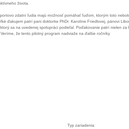
tívneho života.
športovo zdatní ľudia majú možnosť pomáhať ľuďom, ktorým toto nebol
ľké ďakujem patrí pani doktorke PhDr. Karolíne Friedlovej, pánovi Libo
orý sa na uvedenej spolupráci podieľal. Poďakovanie patrí nielen za ľu
Veríme, že tento pilotný program nadviaže na ďalšie ročníky.
Typ zariadenia: