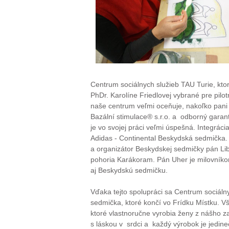
Centrum sociálnych služieb TAU Turie, ktor
PhDr. Karolíne Friedlovej vybrané pre pilot
naše centrum veľmi oceňuje, nakoľko pani 
Bazální stimulace® s.r.o. a odborný garan
je vo svojej práci veľmi úspešná. Integrá
Adidas - Continental Beskydská sedmička. 
a organizátor Beskydskej sedmičky pán Libo
pohoria Karákoram. Pán Uher je milovníkom
aj Beskydskú sedmičku.
Vďaka tejto spolupráci sa Centrum sociáln
sedmička, ktoré končí vo Frídku Místku. Vš
ktoré vlastnoručne vyrobia ženy z nášho z
s láskou v srdci a každý výrobok je jedin