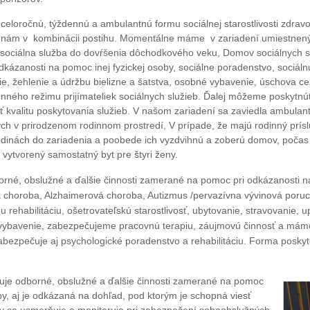
celoročnú, týždennú a ambulantnú formu sociálnej starostlivosti zdra
enám v kombinácii postihu. Momentálne máme v zariadení umiestnenýc
 sociálna služba do dovŕšenia dôchodkového veku, Domov sociálnych s
ázanosti na pomoc inej fyzickej osoby, sociálne poradenstvo, sociálnu r
nie, žehlenie a údržbu bielizne a šatstva, osobné vybavenie, úschova
enného režimu prijímateliek sociálnych služieb. Ďalej môžeme poskytnú
ať kvalitu poskytovania služieb. V našom zariadení sa zaviedla ambulan
 v prirodzenom rodinnom prostredí, V prípade, že majú rodinný prís
odinách do zariadenia a poobede ich vyzdvihnú a zoberú domov, počas
vytvorený samostatný byt pre štyri ženy.
borné, obslužné a ďalšie činnosti zamerané na pomoc pri odkázano
sti 
a choroba, Alzhaimerová choroba, Autizmus /pervazívna vývinová poruc
rehabilitáciu, ošetrovateľskú starostlivosť, ubytovanie, stravovanie, u
 vybavenie, zabezpečujeme pracovnú terapiu, záujmovú činnosť a má
abezpečuje aj psychologické poradenstvo a rehabilitáciu. Forma poskyt
uje odborné, obslužné a ďalšie činnosti zamerané na pomoc
by, aj je odkázaná na dohľad, pod ktorým je schopná viesť