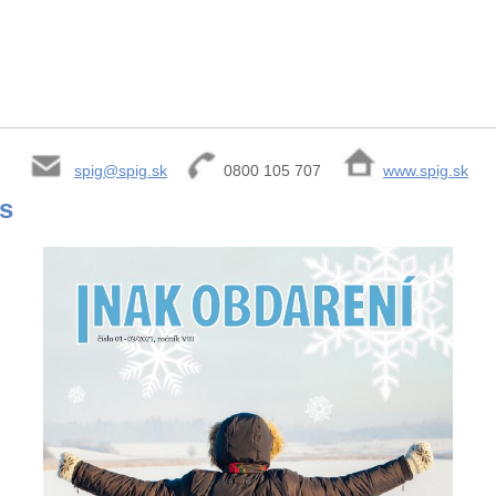
spig@spig.sk
0800 105 707
www.spig.sk
is