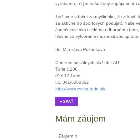
vyrábame, a tým naše ženy zapájame do ak
Tiež sme vďační za myšlienku, že zdraví, 
sa aktívne do športových podujatí. Naše ve
Janečekovi ako i celému odbornému tímu, kt
hlavne za vytvorenie možnosti spolupráce. 
Bc. Miroslava Peknušová
Centrum sociálnych služieb TAU
Turie č.296,
013 12 Turie
t.č. 041/5989362
http://www.csstauturie.sk/
« SPÄŤ
Mám záujem
Záujem o :