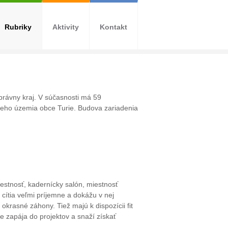
Rubriky
Aktivity
Kontakt
právny kraj. V súčasnosti má 59
neho územia obce Turie. Budova zariadenia
estnosť, kadernícky salón, miestnosť
cítia veľmi príjemne a dokážu v nej
 okrasné záhony. Tiež majú k dispozícii fit
nie zapája do projektov a snaží získať