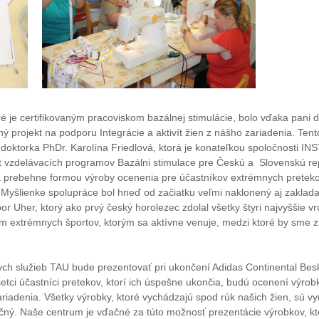
é je certifikovaným pracoviskom bazálnej stimulácie, bolo vďaka pani 
ný projekt na podporu Integrácie a aktivít žien z nášho zariadenia. Ten
doktorka PhDr. Karolína Friedlová, ktorá je konateľkou spoločnosti IN
t vzdelávacích programov Bazálni stimulace pre Českú a Slovenskú re
cia prebehne formou výroby ocenenia pre účastníkov extrémnych pretek
Myšlienke spolupráce bol hneď od začiatku veľmi naklonený aj zaklada
r Uher, ktorý ako prvý český horolezec zdolal všetky štyri najvyššie vr
 extrémnych športov, ktorým sa aktívne venuje, medzi ktoré by sme za
ych služieb TAU bude prezentovať pri ukončení Adidas Continental Be
etci účastníci pretekov, ktorí ich úspešne ukončia, budú ocenení výrob
ariadenia. Všetky výrobky, ktoré vychádzajú spod rúk našich žien, sú v
ečný. Naše centrum je vďačné za túto možnosť prezentácie výrobkov, kt