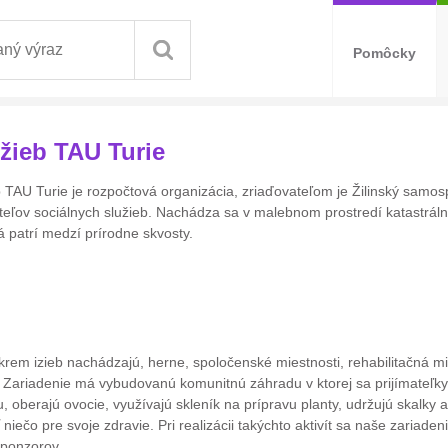
Pomôcky
žieb TAU Turie
 TAU Turie je rozpočtová organizácia, zriaďovateľom je Žilinský samos
teľov sociálnych služieb. Nachádza sa v malebnom prostredí katastrál
rá patrí medzí prírodne skvosty.
em izieb nachádzajú, herne, spoločenské miestnosti, rehabilitačná mi
Zariadenie má vybudovanú komunitnú záhradu v ktorej sa prijímateľky 
u, oberajú ovocie, využívajú skleník na prípravu planty, udržujú skalky a
 niečo pre svoje zdravie. Pri realizácii takýchto aktivít sa naše zariade
 sponzorov.