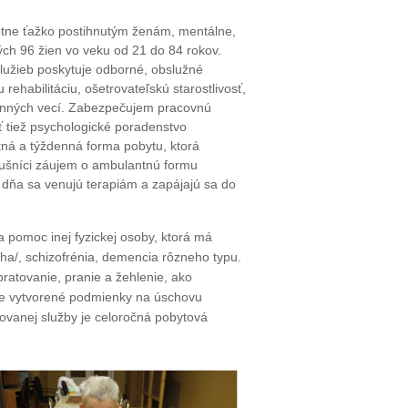
votne ťažko postihnutým ženám, mentálne,
h 96 žien vo veku od 21 do 84 rokov.
lužieb poskytuje odborné, obslužné
ehabilitáciu, ošetrovateľskú starostlivosť,
 cenných vecí. Zabezpečujem pracovnú
ť tiež psychologické poradenstvo
tná a týždenná forma pobytu, ktorá
lušníci záujem o ambulantnú formu
 dňa sa venujú terapiám a zapájajú sa do
na pomoc inej fyzickej osoby, ktorá má
ha/, schizofrénia, demencia rôzneho typu.
pratovanie, pranie a žehlenie, ako
me vytvorené podmienky na úschovu
ovanej služby je celoročná pobytová