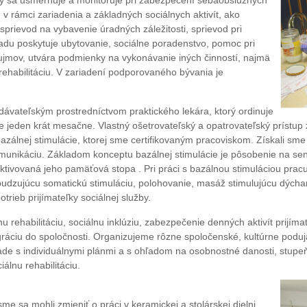
užby sa usmerňuje a monitoruje pri zabezpečení sebaobslužných
v rámci zariadenia a základných sociálnych aktivít, ako
 sprievod na vybavenie úradných záležitosti, sprievod pri
adu poskytuje ubytovanie, sociálne poradenstvo, pomoc pri
jmov, utvára podmienky na vykonávanie iných činností, najmä
rehabilitáciu. V zariadení podporovaného bývania je
dávateľským prostredníctvom praktického lekára, ktorý ordinuje
je jeden krát mesačne. Vlastný ošetrovateľský a opatrovateľský prístup
zálnej stimulácie, ktorej sme certifikovaným pracoviskom. Získali sme c
munikáciu. Základom konceptu bazálnej stimulácie je pôsobenie na sen
aktivovaná jeho pamäťová stopa . Pri práci s bazálnou stimuláciou prac
dzujúcu somatickú stimuláciu, polohovanie, masáž stimulujúcu dýchanie,
potrieb prijímateľky sociálnej služby.
 rehabilitáciu, sociálnu inklúziu, zabezpečenie denných aktivít prijíma
áciu do spoločnosti. Organizujeme rôzne spoločenské, kultúrne podujati
ade s individuálnymi plánmi a s ohľadom na osobnostné danosti, stupeň
álnu rehabilitáciu.
e sa mohli zmieniť o práci v keramickej a stolárskej dielni,