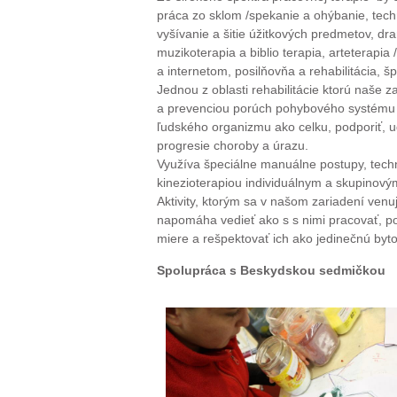
práca zo sklom /spekanie a ohýbanie, techn
vyšívanie a šitie úžitkových predmetov, dra
muzikoterapia a biblio terapia, arteterapi
a internetom, posilňovňa a rehabilitácia, šp
Jednou z oblasti rehabilitácie ktorú naše z
a prevenciou porúch pohybového systému čl
ľudského organizmu ako celku, podporiť, 
progresie choroby a úrazu.
Využíva špeciálne manuálne postupy, tech
kinezioterapiou individuálnym a skupinový
Aktivity, ktorým sa v našom zariadení ve
napomáha vedieť ako s s nimi pracovať, po
miere a rešpektovať ich ako jedinečnú byt
Spolupráca s Beskydskou sedmičkou