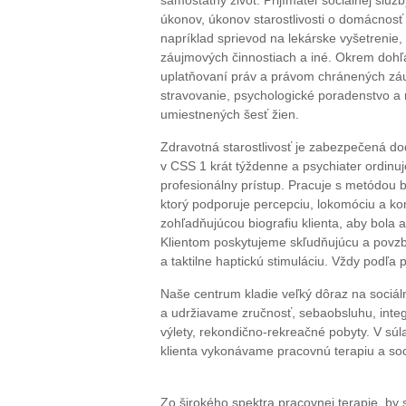
samostatný život. Prijímateľ sociálnej sl
úkonov, úkonov starostlivosti o domácnosť 
napríklad sprievod na lekárske vyšetrenie,
záujmových činnostiach a iné. Okrem dohľ
uplatňovaní práv a právom chránených záu
stravovanie, psychologické poradenstvo a 
umiestnených šesť žien.
Zdravotná starostlivosť je zabezpečená do
v CSS 1 krát týždenne a psychiater ordinu
profesionálny prístup. Pracuje s metódou ba
ktorý podporuje percepciu, lokomóciu a ko
zohľadňujúcou biografiu klienta, aby bola 
Klientom poskytujeme skľudňujúcu a povzbu
a taktilne haptickú stimuláciu. Vždy podľa 
Naše centrum kladie veľký dôraz na sociálnu
a udržiavame zručnosť, sebaobsluhu, integr
výlety, rekondično-rekreačné pobyty. V súl
klienta vykonávame pracovnú terapiu a soci
Zo širokého spektra pracovnej terapie by sm