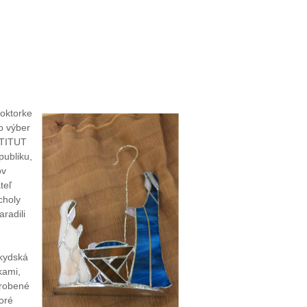
doktorke
to výber
STITUT
publiku,
ov
teľ
choly
radili
skydská
kami,
yrobené
oré