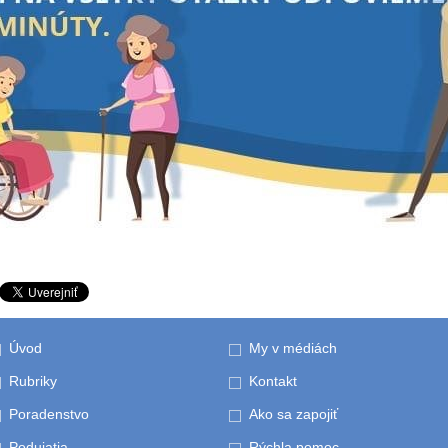
Úvod
My v médiách
Rubriky
Kontakt
Poradenstvo
Ako sa zapojiť
Podujatia
Rýchla pomoc