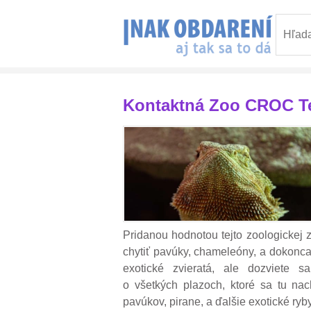
Kontaktná Zoo CROC Te
Pridanou hodnotou tejto zoologickej 
chytiť pavúky, chameleóny, a dokonca a
exotické zvieratá,
ale dozviete sa
o všetkých plazoch, ktoré sa tu na
pavúkov, pirane, a ďalšie exotické ryby