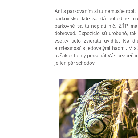
Ani s parkovaním si tu nemusíte robiť 
parkovisko, kde sa dá pohodlne ma
parkovné sa tu neplatí nič. ZŤP má 
dobrovod. Expozície sú urobené, tak 
všetky tieto zvieratá uvidíte. Na
a miestnosť s jedovatými hadmi. V súč
avšak ochotný personál Vás bezpečne
je len pár schodov.