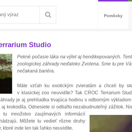
Pomôcky
rrarium Studio
Pekné počasie láka na výlet aj hendikepovaných. Tento
zoologickej záhrady neďaleko Zvolena. Sme tu pre Vá
nečakaná bariéra.
Máte vzťah ku exotickým zvieratám a chceli by ste 
v klasickej zoo neuvidíte? Tak CROC Terrarium Studio 
záhrady je aj prehliadka trvajúca hodinu s odborným výkladom 
j krokodíla. Odnesiete si odtiaľto nezabudnuteľný zážitok. Niel
 tu množstvo zaujímavých informácií
chádzajú. Môžete tu vedieť rôzne druhy
, ktoré inde len tak ľahko neuvidíte.