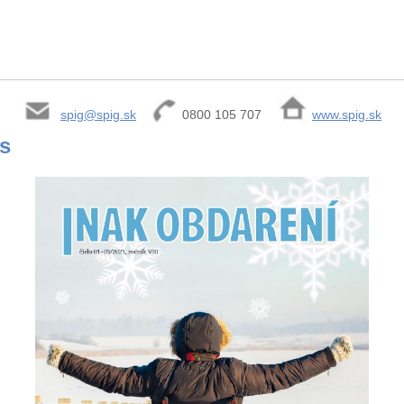
spig@spig.sk
0800 105 707
www.spig.sk
is