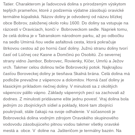
Tatier. Charakterom je ľadovcová dolina s prirodzeným výskytom
teplých prameňov, ktoré z podzemia výdatne zásobujú oravické
termálne kúpaliská. Názov doliny je odvodený od názvu blízkej
obce Bobrov, založenej okolo roku 1600. Do doliny sa vstupuje na
rázcestí v Oraviciach, končí v Bobroveckom sedle. Napriek tomu,
že celá dolina je v Tatranskom národnom parku, až po odbočku
na sedlo Umirná ňou vedie asfaltová cesta, ktorá pokračuje
štrkovou cestou až po hornú časť doliny. Južnú stranu doliny tvorí
časť od Lúčnej cez Kasne a Domčinú po Osobitú. Zo severnej
strany vidno Jambor, Bobrovec, Rovienky, Kíčer, Umrlú a Ježov
vrch. Takmer celou dolinou tečie Bobrovecký potok. Najkrajšou
časťou Boroveckej doliny je tiesňava Skalná brána. Celá dolina má
podložie prevažne z vápencov a dolomitov. Horná časť doliny je
klasickým príkladom riečnej doliny. V minulosti sa z okolitých
vápencov pálilo vápno. Základy vápenných pecí sa zachovali až
dodnes. Z minulosti pridávame ešte jednu povesť. Vraj dolina bola
jedným zo zbojníckych sídiel a poklady, ktoré tam zbojníci
poukrývali, stále čakajú na svoje odhalenie. V súčasnosti je
Bobrovecká dolina vodným zdrojom Oravského skupinového
vodovodu zásobujúceho pitnou vodou takmer všetky oravské
mestá a obce. V doline na Jašteričom je termálny bazén. Na