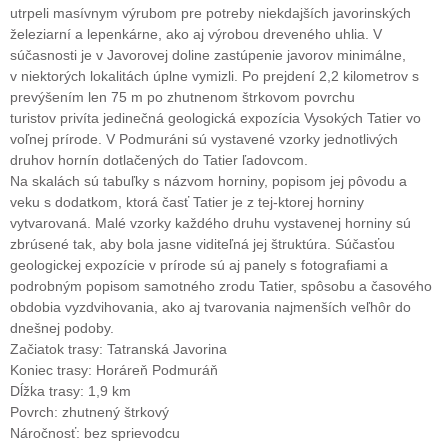
utrpeli masívnym výrubom pre potreby niekdajších javorinských
železiarní a lepenkárne, ako aj výrobou dreveného uhlia. V
súčasnosti je v Javorovej doline zastúpenie javorov minimálne,
v niektorých lokalitách úplne vymizli. Po prejdení 2,2 kilometrov s
prevýšením len 75 m po zhutnenom štrkovom povrchu
turistov privíta jedinečná geologická expozícia Vysokých Tatier vo
voľnej prírode. V Podmuráni sú vystavené vzorky jednotlivých
druhov hornín dotlačených do Tatier ľadovcom.
Na skalách sú tabuľky s názvom horniny, popisom jej pôvodu a
veku s dodatkom, ktorá časť Tatier je z tej-ktorej horniny
vytvarovaná. Malé vzorky každého druhu vystavenej horniny sú
zbrúsené tak, aby bola jasne viditeľná jej štruktúra. Súčasťou
geologickej expozície v prírode sú aj panely s fotografiami a
podrobným popisom samotného zrodu Tatier, spôsobu a časového
obdobia vyzdvihovania, ako aj tvarovania najmenších veľhôr do
dnešnej podoby.
Začiatok trasy: Tatranská Javorina
Koniec trasy: Horáreň Podmuráň
Dĺžka trasy: 1,9 km
Povrch: zhutnený štrkový
Náročnosť: bez sprievodcu