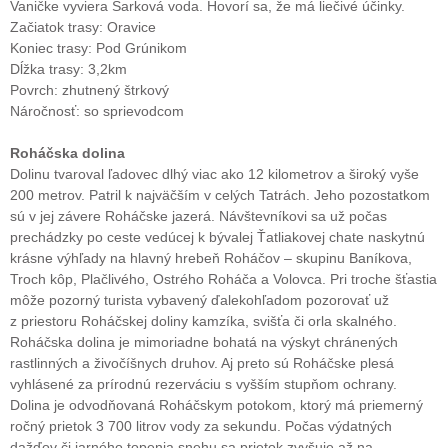
Vaničke vyviera Sarková voda. Hovorí sa, že má liečivé účinky.
Začiatok trasy: Oravice
Koniec trasy: Pod Grúnikom
Dĺžka trasy: 3,2km
Povrch: zhutnený štrkový
Náročnosť: so sprievodcom
Roháčska dolina
Dolinu tvaroval ľadovec dlhý viac ako 12 kilometrov a široký vyše
200 metrov. Patril k najväčším v celých Tatrách. Jeho pozostatkom
sú v jej závere Roháčske jazerá. Návštevníkovi sa už počas
prechádzky po ceste vedúcej k bývalej Ťatliakovej chate naskytnú
krásne výhľady na hlavný hrebeň Roháčov – skupinu Baníkova,
Troch kôp, Plačlivého, Ostrého Roháča a Volovca. Pri troche šťastia
môže pozorný turista vybavený ďalekohľadom pozorovať už
z priestoru Roháčskej doliny kamzíka, svišťa či orla skalného.
Roháčska dolina je mimoriadne bohatá na výskyt chránených
rastlinných a živočíšnych druhov. Aj preto sú Roháčske plesá
vyhlásené za prírodnú rezerváciu s vyšším stupňom ochrany.
Dolina je odvodňovaná Roháčskym potokom, ktorý má priemerný
ročný prietok 3 700 litrov vody za sekundu. Počas výdatných
dažďov či jarného topenia snehu sa prietok zvyšuje až na