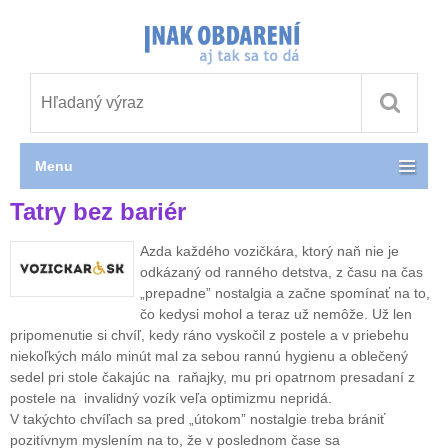
Menu
Tatry bez bariér
Azda každého vozičkára, ktorý naň nie je
odkázaný od ranného detstva, z času na čas
„prepadne” nostalgia a začne spomínať na to,
čo kedysi mohol a teraz už nemôže. Už len
pripomenutie si chvíľ, kedy ráno vyskočil z postele a v priebehu
niekoľkých málo minút mal za sebou rannú hygienu a oblečený
sedel pri stole čakajúc na raňajky, mu pri opatrnom presadaní z
postele na invalidný vozík veľa optimizmu nepridá.
V takýchto chvíľach sa pred „útokom” nostalgie treba brániť
pozitívnym myslením na to, že v poslednom čase sa