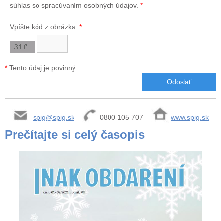
súhlas so spracúvaním osobných údajov.
*
Vpíšte kód z obrázka:
*
*
Tento údaj je povinný
spig@spig.sk
0800 105 707
www.spig.sk
Prečítajte si celý časopis