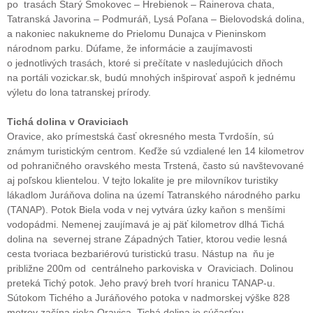
po trasách Starý Smokovec – Hrebienok – Rainerova chata,
Tatranská Javorina – Podmuráň, Lysá Poľana – Bielovodská dolina,
a nakoniec nakukneme do Prielomu Dunajca v Pieninskom
národnom parku. Dúfame, že informácie a zaujímavosti
o jednotlivých trasách, ktoré si prečítate v nasledujúcich dňoch
na portáli vozickar.sk, budú mnohých inšpirovať aspoň k jednému
výletu do lona tatranskej prírody.
Tichá dolina v Oraviciach
Oravice, ako prímestská časť okresného mesta Tvrdošín, sú
známym turistickým centrom. Keďže sú vzdialené len 14 kilometrov
od pohraničného oravského mesta Trstená, často sú navštevované
aj poľskou klientelou. V tejto lokalite je pre milovníkov turistiky
lákadlom Juráňova dolina na území Tatranského národného parku
(TANAP). Potok Biela voda v nej vytvára úzky kaňon s menšími
vodopádmi. Nemenej zaujímavá je aj päť kilometrov dlhá Tichá
dolina na severnej strane Západných Tatier, ktorou vedie lesná
cesta tvoriaca bezbariérovú turistickú trasu. Nástup na ňu je
približne 200m od centrálneho parkoviska v Oraviciach. Dolinou
preteká Tichý potok. Jeho pravý breh tvorí hranicu TANAP-u.
Sútokom Tichého a Juráňového potoka v nadmorskej výške 828
metrov začína rieka Oravica. Tichá dolina je súčasťou