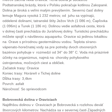
Podtatranskej brázdy, ktorá v Poľsku pokračuje kotlinou Zakopané.
Dolina je široká s veľmi malým prevýšením. Severnú časť doliny
lemuje Magura vysoká 1 232 metrov, od juhu sa vypínajú,
oddelené dolinami, tatranské štíty Ježov Vrch (1 086 m), Čapľovka
(1 096m) a Turek (1 186 m). Dolinou vedie asfaltová cesta, ktorá
v dolnej časti prechádza do Juráňovej doliny. Turistickú prechádzku
môžete spojiť s návštevou aquaparku. Oravice sú jedinou lokalitou
na Orave s prírodnou geotermálnou vodou. Teplota sírano-
vápenato-horečnatej vody sa pre potreby dvoch otvorených
bazénov pohybuje v rozmedzí od 34° do 38° C. Voda má priaznivé
účinky na organizmus, najmä na choroby pohybového
ústrojenstva, močových ciest a obličiek.
Začiatok trasy: Oravice
Koniec trasy: Horáreň v Tichej doline
Dĺžka trasy: 3,4km
Povrch: asfalt
Náročnosť: So sprievodcom
Bobrovecká dolina v Oraviciach
Najdlhšou dolinou v Oraviciach je Bobrovecká s rozlohou deväť
štvorcových kilometrov. Nachádza sa v severnej časti Západných