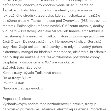
päťnásobok. Značkovaný chodník vedie už zo Zuberca po
Ťatliakovu chatu. Nástup na túru je ideálny od parkoviska
rekreačného strediska Zverovka, kde sa nachádza aj najnižšie
položené pleso v Tatrách – pleso pod Zverovkou (983 metrov nad
morom). Počas výletu môžete navštíviť Múzeum oravskej dediny
v Zuberci – Brestovej. Viac ako 50 stavieb ľudovej architektúry je
rozostavených v niekoľkých celkoch, ktoré pripomínajú jednotlivé
časti Oravy –Dolnooravský rínok, Hornooravská ulica, Goralské
lazy. Nechýbajú ani technické stavby, ako mlyn na vodný pohon,
plátennícky mangeľ na hladenie modrotlače, olejáreň či hrnčiarska
pec. Vstup do múzea je pre ťažko zdravotne postihnuté osoby
bezplatný, k dispozícii je aj WC pre vozičkárov.
Začiatok trasy: Zverovka
Koniec trasy: bývalá Ťatliaková chata
Dĺžka trasy: 3,1km
Povrch: asfalt
Náročnosť: so sprievodcom
Popradské pleso
Východiskovým bodom tejto bezbariérovej turistickej trasy je
parkovisko pri zastávke Tatranskej elektrickej železnice Popradské