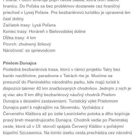
hranicu. Do Poľska sa bez problémov dostanete cez hraničný
priechod v Lysej Poľane. Pre bezbariérovú turistiku je upravená len
časť doliny.
Začiatok trasy: Lysá Poľana
Koniec trasy: Horáreň v Bielovodskej doline
Dĺžka trasy: 4 km
Povrch: zhutnený štrkový
Náročnosť: so sprievodcom
Prielom Dunajca
Posledná bezbariérová trasa, ktorú v rámci projektu Tatry bez
bariér navštívime, paradoxne v Tatrách nie je. Musíme sa
presunúť do Pieninského národného parku, kde majú turisti k
dispozícii takmer 40 km značkovaných chodníkov. Jedným z nich je
aj viac ako 8 km dlhý bezbariérový náučný chodník Prielom
Dunajca s desiatimi zastaveniami. Turistický výlet Prielomom
Dunajca patrí k najkrajším na Slovensku. Vychádza z
Červeného Kláštora až po ústie Lesníckeho potoka a dlho kopíruje
pravý breh meandrujúceho Dunajca. Chodník vedie po Pieninskej
ceste, ktorá už v 19. storočí spájala Červený Kláštor s poľskými
kúpeľmi Szczawnica. Na tomto úseku cesta prechádza cez národnú