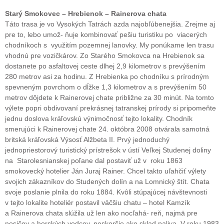
Starý Smokovec – Hrebienok – Rainerova chata
Táto trasa je vo Vysokých Tatrách azda najobľúbenejšia. Zrejme aj
pre to, lebo umož- ňuje kombinovať pešiu turistiku po viacerých
chodníkoch s využitím pozemnej lanovky. My ponúkame len trasu
vhodnú pre vozičkárov. Zo Starého Smokovca na Hrebienok sa
dostanete po asfaltovej ceste dlhej 2,9 kilometrov s prevýšením
280 metrov asi za hodinu. Z Hrebienka po chodníku s prírodným
spevneným povrchom o dĺžke 1,3 kilometrov a s prevýšením 50
metrov dôjdete k Rainerovej chate približne za 30 minút. Na tomto
výlete popri obdivovaní prekrásnej tatranskej prírody si pripomeňte
jednu doslova kráľovskú výnimočnosť tejto lokality. Chodník
smerujúci k Rainerovej chate 24. októbra 2008 otvárala samotná
britská kráľovská Výsosť Alžbeta II. Prvý jednoduchý
jednopriestorový turistický prístrešok v ústí Veľkej Studenej doliny
na Starolesnianskej poľane dal postaviť už v roku 1863
smokovecký hotelier Ján Juraj Rainer. Chcel takto uľahčiť výlety
svojich zákazníkov do Studených dolín a na Lomnický štít. Chata
svoje poslanie plnila do roku 1884. Kvôli stúpajúcej návštevnosti
v tejto lokalite hoteliér postavil väčšiu chatu – hotel Kamzík
a Rainerova chata slúžila už len ako nocľahá- reň, najmä pre
nosičov a horských vodcov, neskoršie ako sklad paliva. V roku 1983