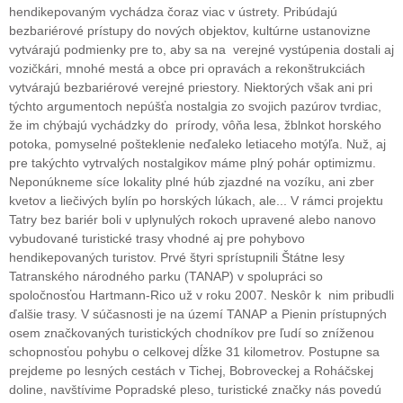
hendikepovaným vychádza čoraz viac v ústrety. Pribúdajú
bezbariérové prístupy do nových objektov, kultúrne ustanovizne
vytvárajú podmienky pre to, aby sa na verejné vystúpenia dostali aj
vozičkári, mnohé mestá a obce pri opravách a rekonštrukciách
vytvárajú bezbariérové verejné priestory. Niektorých však ani pri
týchto argumentoch nepúšťa nostalgia zo svojich pazúrov tvrdiac,
že im chýbajú vychádzky do prírody, vôňa lesa, žblnkot horského
potoka, pomyselné pošteklenie neďaleko letiaceho motýľa. Nuž, aj
pre takýchto vytrvalých nostalgikov máme plný pohár optimizmu.
Neponúkneme síce lokality plné húb zjazdné na vozíku, ani zber
kvetov a liečivých bylín po horských lúkach, ale... V rámci projektu
Tatry bez bariér boli v uplynulých rokoch upravené alebo nanovo
vybudované turistické trasy vhodné aj pre pohybovo
hendikepovaných turistov. Prvé štyri sprístupnili Štátne lesy
Tatranského národného parku (TANAP) v spolupráci so
spoločnosťou Hartmann-Rico už v roku 2007. Neskôr k nim pribudli
ďalšie trasy. V súčasnosti je na území TANAP a Pienin prístupných
osem značkovaných turistických chodníkov pre ľudí so zníženou
schopnosťou pohybu o celkovej dĺžke 31 kilometrov. Postupne sa
prejdeme po lesných cestách v Tichej, Bobroveckej a Roháčskej
doline, navštívime Popradské pleso, turistické značky nás povedú