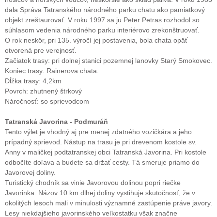
dala Správa Tatranského národného parku chatu ako pamiatkový
objekt zreštaurovať. V roku 1997 sa ju Peter Petras rozhodol so
súhlasom vedenia národného parku interiérovo zrekonštruovať.
O rok neskôr, pri 135. výročí jej postavenia, bola chata opäť
otvorená pre verejnosť.
Začiatok trasy: pri dolnej stanici pozemnej lanovky Starý Smokovec.
Koniec trasy: Rainerova chata.
Dĺžka trasy: 4,2km
Povrch: zhutnený štrkový
Náročnosť: so sprievodcom
Tatranská Javorina - Podmuráň
Tento výlet je vhodný aj pre menej zdatného vozičkára a jeho
prípadný sprievod. Nástup na trasu je pri drevenom kostole sv.
Anny v maličkej podtatranskej obci Tatranská Javorina. Pri kostole
odbočíte doľava a budete sa držať cesty. Tá smeruje priamo do
Javorovej doliny.
Turistický chodník sa vinie Javorovou dolinou popri riečke
Javorinka. Názov 10 km dlhej doliny vystihuje skutočnosť, že v
okolitých lesoch mali v minulosti významné zastúpenie práve javory.
Lesy niekdajšieho javorinského veľkostatku však značne