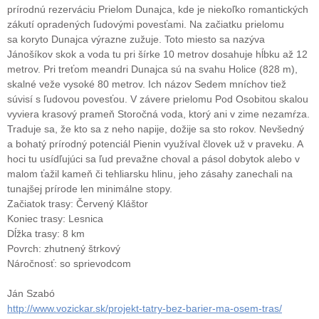
prírodnú rezerváciu Prielom Dunajca, kde je niekoľko romantických
zákutí opradených ľudovými povesťami. Na začiatku prielomu
sa koryto Dunajca výrazne zužuje. Toto miesto sa nazýva
Jánošíkov skok a voda tu pri šírke 10 metrov dosahuje hĺbku až 12
metrov. Pri treťom meandri Dunajca sú na svahu Holice (828 m),
skalné veže vysoké 80 metrov. Ich názov Sedem mníchov tiež
súvisí s ľudovou povesťou. V závere prielomu Pod Osobitou skalou
vyviera krasový prameň Storočná voda, ktorý ani v zime nezamŕza.
Traduje sa, že kto sa z neho napije, dožije sa sto rokov. Nevšedný
a bohatý prírodný potenciál Pienin využíval človek už v praveku. A
hoci tu usídľujúci sa ľud prevažne choval a pásol dobytok alebo v
malom ťažil kameň či tehliarsku hlinu, jeho zásahy zanechali na
tunajšej prírode len minimálne stopy.
Začiatok trasy: Červený Kláštor
Koniec trasy: Lesnica
Dĺžka trasy: 8 km
Povrch: zhutnený štrkový
Náročnosť: so sprievodcom
Ján Szabó
http://www.vozickar.sk/projekt-tatry-bez-barier-ma-osem-tras/