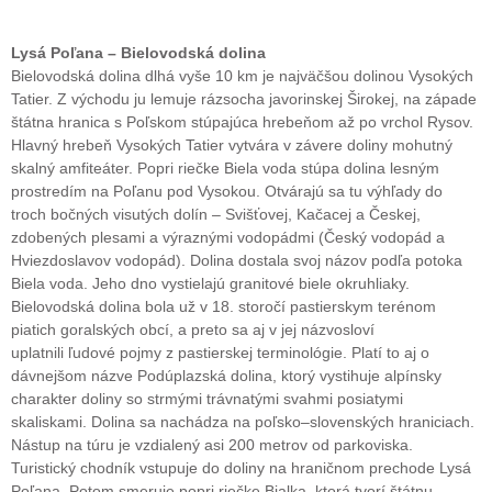
Lysá Poľana – Bielovodská dolina
Bielovodská dolina dlhá vyše 10 km je najväčšou dolinou Vysokých
Tatier. Z východu ju lemuje rázsocha javorinskej Širokej, na západe
štátna hranica s Poľskom stúpajúca hrebeňom až po vrchol Rysov.
Hlavný hrebeň Vysokých Tatier vytvára v závere doliny mohutný
skalný amfiteáter. Popri riečke Biela voda stúpa dolina lesným
prostredím na Poľanu pod Vysokou. Otvárajú sa tu výhľady do
troch bočných visutých dolín – Svišťovej, Kačacej a Českej,
zdobených plesami a výraznými vodopádmi (Český vodopád a
Hviezdoslavov vodopád). Dolina dostala svoj názov podľa potoka
Biela voda. Jeho dno vystielajú granitové biele okruhliaky.
Bielovodská dolina bola už v 18. storočí pastierskym terénom
piatich goralských obcí, a preto sa aj v jej názvosloví
uplatnili ľudové pojmy z pastierskej terminológie. Platí to aj o
dávnejšom názve Podúplazská dolina, ktorý vystihuje alpínsky
charakter doliny so strmými trávnatými svahmi posiatymi
skaliskami. Dolina sa nachádza na poľsko–slovenských hraniciach.
Nástup na túru je vzdialený asi 200 metrov od parkoviska.
Turistický chodník vstupuje do doliny na hraničnom prechode Lysá
Poľana. Potom smeruje popri riečke Bialka, ktorá tvorí štátnu