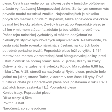
pleso. Celá trasa vedie po asfaltovej ceste v turisticky obľúbenej
a často vyhľadávanej Mengusovskej doline. Správnym smerom vás
povedie modrá turistická značka. Najnáročnejších je niekoľko
prvých sto metrov s prudším stúpaním, takže sprievodca vozičkára
by mal byť fyzicky zdatný. Zvyšok trasy až po Popradské pleso je
už len v miernom stúpaní a zdoláte ju bez väčších problémov.
Počas tejto turistickej vychádzky si môžete oddýchnuť na
niekoľkých štýlovo vybudovaných odpočívadlách. Nezabudnite, že
cesta späť bude rovnako náročná, s úsekmi, na ktorých bude
potrebné poriadne brzdiť. Popradské pleso leží vo výške 1 494
metrov nad morom v prostrednej časti Mengusovskej doliny, pred
ústím Zlomísk na hornej hranici lesa. Z jednej strany sú zrázy
Ostrvy, z druhej zalesnené výbežky Kôpok. Má rozlohu 6,88 ha,
hĺbku 17m. V 18. storočí sa nazývalo aj Rybie pleso, pretože bolo
jediné na južnej strane Tatier, v ktorom v tom čase žili ryby. Prvá
turistická chata pri Popradskom plese bola postavená v roku 1879.
Začiatok trasy: zastávka TEŽ Popradské pleso
Koniec trasy: Popradské pleso
Dĺžka trasy: 4,5km
Povrch: asfalt
Náročnosť: so sprievodcom