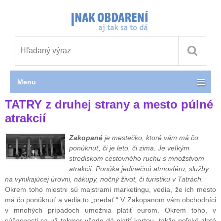
Menu
TATRY z druhej strany a mesto púlné
atrakcií
Zakopané
je mestečko, ktoré vám má čo
ponúknuť, či je leto, či zima. Je veľkým
strediskom cestovného ruchu s množstvom
atrakcií. Ponúka jedinečnú atmosféru, služby
na vynikajúcej úrovni, nákupy, nočný život, či turistiku v Tatrách.
Okrem toho miestni sú majstrami marketingu, vedia, že ich mesto
má čo ponúknuť a vedia to „predať.“ V Zakopanom vám obchodníci
v mnohých prípadoch umožnia platiť eurom. Okrem toho, v
súčasnosti sa už takmer všade dá platiť kartou, takže poľské zloté