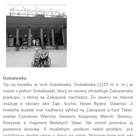
Gubalowka
Tip na turistiku je vrch Gubalowka. Gubałówka (1123 m n. m.) je
masív v pohorí Gubałowski, ktorý zo severu ohraničuje Zakopanskú
priekopu, v ktorej sa Zakopané nachádza. Zo severu sa mierne
zvažuje k obciam ako Ząb, Suche, Nowe Bystre, Dzianisz. Z
hrebeňa budete mať nádherný výhľad na Zakopané a časť Tatier,
uvidíte Czerwone Wierchy, Giewont, Kasprowy Wierch, Świnicu,
Koszysta a fragment Bielskych Tatier. Na vrchol premáva aj
pozemná lanovka. S invalidným vozíkom nebol problém, pre
vozíčkárov vlastný vstup + zľava na vstup. Stúpanie hore trvá pár