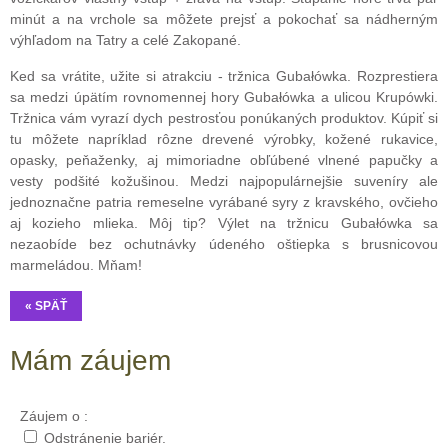
minút a na vrchole sa môžete prejsť a pokochať sa nádherným
výhľadom na Tatry a celé Zakopané.
Ked sa vrátite, užite si atrakciu - tržnica Gubałówka. Rozprestiera
sa medzi úpätím rovnomennej hory Gubałówka a ulicou Krupówki.
Tržnica vám vyrazí dych pestrosťou ponúkaných produktov. Kúpiť si
tu môžete napríklad rôzne drevené výrobky, kožené rukavice,
opasky, peňaženky, aj mimoriadne obľúbené vlnené papučky a
vesty podšité kožušinou. Medzi najpopulárnejšie suveníry ale
jednoznačne patria remeselne vyrábané syry z kravského, ovčieho
aj kozieho mlieka. Môj tip? Výlet na tržnicu Gubałówka sa
nezaobíde bez ochutnávky údeného oštiepka s brusnicovou
marmeládou. Mňam!
« SPÄŤ
Mám záujem
Záujem o :
Odstránenie bariér.