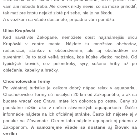
vám ani nebude treba. Ale človek nikdy nevie, čo sa môže prihodiť,
tak mať pre istotu nejaké zloté pri sebe, nie je na škodu.
A s vozíkom sa všade dostanete, prípadne vám pomôžu.
Ulica Krupówki
Keď navštívite Zakopané, nemôžete obísť najznámejšiu ulicu
Krupówki v centre mesta. Nájdete tu množstvo obchodov,
reštaurácií, stánkov s občerstvením, ale aj obchodíkov so
suvenírmi. Je to taká veľká tržnica, kde kúpite všetko možné. Od
typických kroviek, cez pelendreky, syry, sušené hríby, až po
oblečenie, kabelky a hračky.
Chochołowskie Termy
Po výdatnej turistike je celkom dobrý nápad relax v aquaparku.
Chochołowskie Termy sú necelých 20 km od Zakopaného, a ak sa
budete vracať cez Oravu, máte ich dokonca po ceste. Ceny sú
podstatne nižšie ako v našich slovenských aquaparkoch. Ďalšie
informácie nájdete na ich oficiálnej stránke. Často ich nájdete aj v
ponuke na Zľavomate. Okrem toho nájdete aquapark aj priamo v
Zakopanom.
A samozrejme všade sa dostane aj človek na
vozíku.