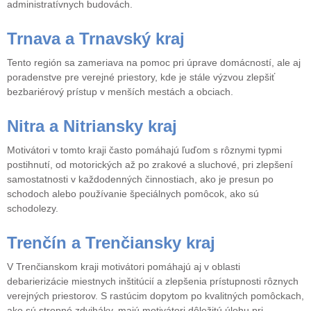
administratívnych budovách.
Trnava a Trnavský kraj
Tento región sa zameriava na pomoc pri úprave domácností, ale aj
poradenstve pre verejné priestory, kde je stále výzvou zlepšiť
bezbariérový prístup v menších mestách a obciach.
Nitra a Nitriansky kraj
Motivátori v tomto kraji často pomáhajú ľuďom s rôznymi typmi
postihnutí, od motorických až po zrakové a sluchové, pri zlepšení
samostatnosti v každodenných činnostiach, ako je presun po
schodoch alebo používanie špeciálnych pomôcok, ako sú
schodolezy.
Trenčín a Trenčiansky kraj
V Trenčianskom kraji motivátori pomáhajú aj v oblasti
debarierizácie miestnych inštitúcií a zlepšenia prístupnosti rôznych
verejných priestorov. S rastúcim dopytom po kvalitných pomôckach,
ako sú stropné zdviháky, majú motivátori dôležitú úlohu pri