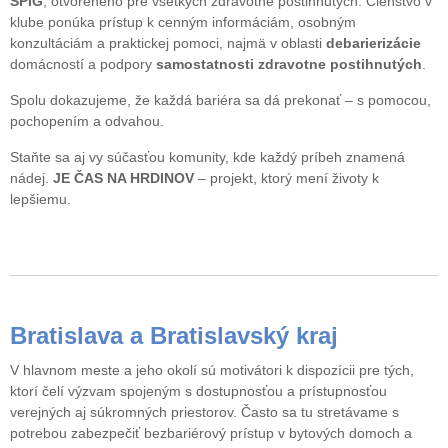
SPIG
, otvoreného pre všetkých zdravotne postihnutých. Členstvo v
klube ponúka prístup k cenným informáciám, osobným
konzultáciám a praktickej pomoci, najmä v oblasti
debarierizácie
domácností a podpory
samostatnosti zdravotne postihnutých
.
Spolu dokazujeme, že každá bariéra sa dá prekonať – s pomocou,
pochopením a odvahou.
Staňte sa aj vy súčasťou komunity, kde každý príbeh znamená
nádej.
JE ČAS NA HRDINOV
– projekt, ktorý mení životy k
lepšiemu.
Bratislava a Bratislavský kraj
V hlavnom meste a jeho okolí sú motivátori k dispozícii pre tých,
ktorí čelí výzvam spojeným s dostupnosťou a prístupnosťou
verejných aj súkromných priestorov. Často sa tu stretávame s
potrebou zabezpečiť bezbariérový prístup v bytových domoch a