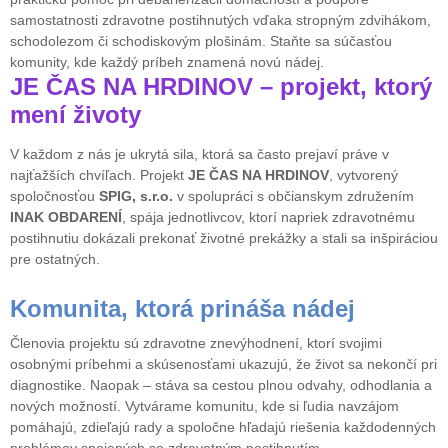
samostatnosti zdravotne postihnutých vďaka stropným zdvihákom,
schodolezom či schodiskovým plošinám. Staňte sa súčasťou
komunity, kde každý príbeh znamená novú nádej.
JE ČAS NA HRDINOV – projekt, ktorý
mení životy
V každom z nás je ukrytá sila, ktorá sa často prejaví práve v
najťažších chvíľach. Projekt
JE ČAS NA HRDINOV
, vytvorený
spoločnosťou
SPIG, s.r.o.
v spolupráci s občianskym združením
INAK OBDARENÍ
, spája jednotlivcov, ktorí napriek zdravotnému
postihnutiu dokázali prekonať životné prekážky a stali sa inšpiráciou
pre ostatných.
Komunita, ktorá prináša nádej
Členovia projektu sú zdravotne znevýhodnení, ktorí svojimi
osobnými príbehmi a skúsenosťami ukazujú, že život sa nekončí pri
diagnostike. Naopak – stáva sa cestou plnou odvahy, odhodlania a
nových možností. Vytvárame komunitu, kde si ľudia navzájom
pomáhajú, zdieľajú rady a spoločne hľadajú riešenia každodenných