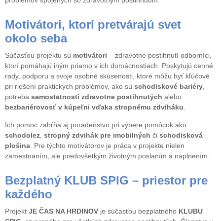
problémov spojených so zdravotným postihnutím.
Motivátori, ktorí pretvárajú svet
okolo seba
Súčasťou projektu sú
motivátori
– zdravotne postihnutí odborníci,
ktorí pomáhajú iným priamo v ich domácnostiach. Poskytujú cenné
rady, podporu a svoje osobné skúsenosti, ktoré môžu byť kľúčové
pri riešení praktických problémov, ako sú
schodiskové bariéry
,
potreba
samostatnosti zdravotne postihnutých
alebo
bezbariérovosť v kúpeľni vďaka stropnému zdviháku
.
Ich pomoc zahŕňa aj poradenstvo pri výbere pomôcok ako
schodolez
,
stropný zdvihák pre imobilných
či
schodisková
plošina
. Pre týchto motivátorov je práca v projekte nielen
zamestnaním, ale predovšetkým životným poslaním a naplnením.
Bezplatný KLUB SPIG – priestor pre
každého
Projekt
JE ČAS NA HRDINOV
je súčasťou bezplatného
KLUBU