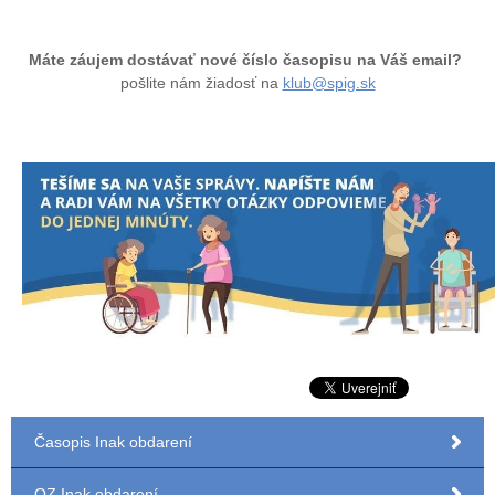
Máte záujem dostávať nové číslo časopisu na Váš email?
pošlite nám žiadosť na
klub@spig.sk
Časopis Inak obdarení
OZ Inak obdarení