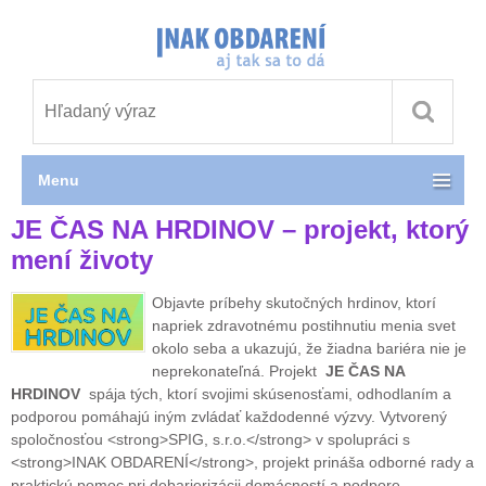
Menu
JE ČAS NA HRDINOV – projekt, ktorý
mení životy
Objavte príbehy skutočných hrdinov, ktorí
napriek zdravotnému postihnutiu menia svet
okolo seba a ukazujú, že žiadna bariéra nie je
neprekonateľná. Projekt
JE ČAS NA
HRDINOV
spája tých, ktorí svojimi skúsenosťami, odhodlaním a
podporou pomáhajú iným zvládať každodenné výzvy. Vytvorený
spoločnosťou <strong>SPIG, s.r.o.</strong> v spolupráci s
<strong>INAK OBDARENÍ</strong>, projekt prináša odborné rady a
praktickú pomoc pri debarierizácii domácností a podpore