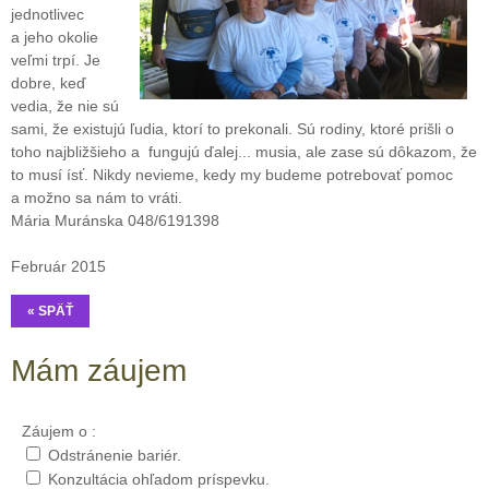
jednotlivec
a jeho okolie
veľmi trpí. Je
dobre, keď
vedia, že nie sú
sami, že existujú ľudia, ktorí to prekonali. Sú rodiny, ktoré prišli o
toho najbližšieho a fungujú ďalej... musia, ale zase sú dôkazom, že
to musí ísť. Nikdy nevieme, kedy my budeme potrebovať pomoc
a možno sa nám to vráti.
Mária Muránska 048/6191398
Február 2015
« SPÄŤ
Mám záujem
Záujem o :
Odstránenie bariér.
Konzultácia ohľadom príspevku.