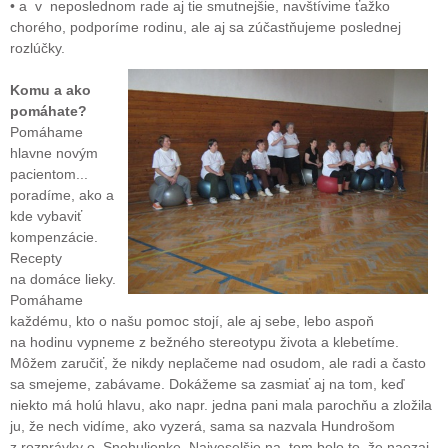
• a v neposlednom rade aj tie smutnejšie, navštívime ťažko
chorého, podporíme rodinu, ale aj sa zúčastňujeme poslednej
rozlúčky.
Komu a ako
pomáhate?
Pomáhame
hlavne novým
pacientom...
poradíme, ako a
kde vybaviť
kompenzácie.
Recepty
na domáce lieky.
Pomáhame
každému, kto o našu pomoc stojí, ale aj sebe, lebo aspoň
na hodinu vypneme z bežného stereotypu života a klebetíme.
Môžem zaručiť, že nikdy neplačeme nad osudom, ale radi a často
sa smejeme, zabávame. Dokážeme sa zasmiať aj na tom, keď
niekto má holú hlavu, ako napr. jedna pani mala parochňu a zložila
ju, že nech vidíme, ako vyzerá, sama sa nazvala Hundrošom
z rozprávky o Snehulienke. Najveselšie na tom bolo to, že naozaj