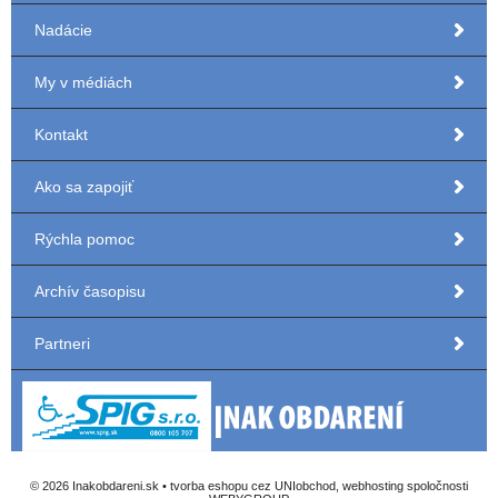
Nadácie
My v médiách
Kontakt
Ako sa zapojiť
Rýchla pomoc
Archív časopisu
Partneri
© 2026 Inakobdareni.sk •
tvorba eshopu cez UNIobchod
,
webhosting
spoločnosti