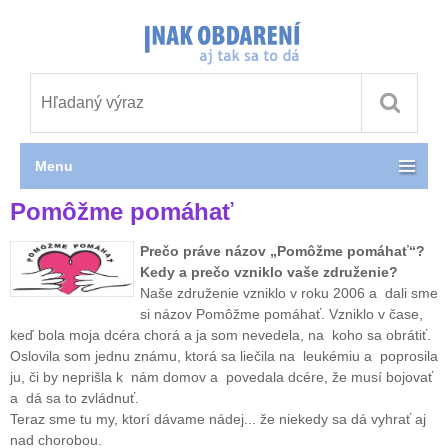
Menu
Pomôžme pomáhať
Prečo práve názov „Pomôžme pomáhať“?
Kedy a prečo vzniklo vaše združenie?
Naše združenie vzniklo v roku 2006 a dali sme
si názov Pomôžme pomáhať. Vzniklo v čase,
keď bola moja dcéra chorá a ja som nevedela, na koho sa obrátiť.
Oslovila som jednu známu, ktorá sa liečila na leukémiu a poprosila
ju, či by neprišla k nám domov a povedala dcére, že musí bojovať
a dá sa to zvládnuť.
Teraz sme tu my, ktorí dávame nádej... že niekedy sa dá vyhrať aj
nad chorobou.