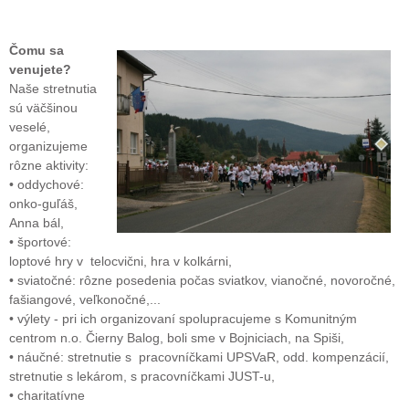
Čomu sa
venujete?
Naše stretnutia
sú väčšinou
veselé,
organizujeme
rôzne aktivity:
• oddychové:
onko-guľáš,
Anna bál,
• športové:
loptové hry v telocvični, hra v kolkárni,
• sviatočné: rôzne posedenia počas sviatkov, vianočné, novoročné,
fašiangové, veľkonočné,...
• výlety - pri ich organizovaní spolupracujeme s Komunitným
centrom n.o. Čierny Balog, boli sme v Bojniciach, na Spiši,
• náučné: stretnutie s pracovníčkami UPSVaR, odd. kompenzácií,
stretnutie s lekárom, s pracovníčkami JUST-u,
• charitatívne