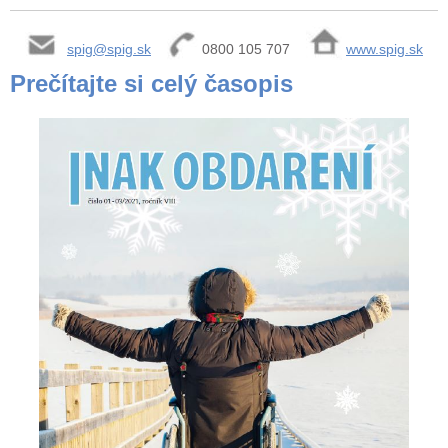
spig@spig.sk
0800 105 707
www.spig.sk
Prečítajte si celý časopis