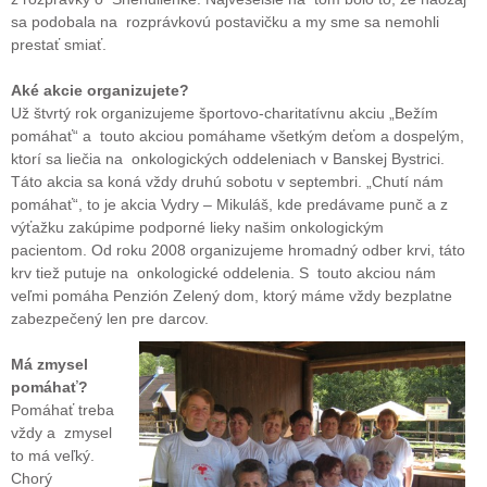
sa podobala na rozprávkovú postavičku a my sme sa nemohli
prestať smiať.
Aké akcie organizujete?
Už štvrtý rok organizujeme športovo-charitatívnu akciu „Bežím
pomáhať“ a touto akciou pomáhame všetkým deťom a dospelým,
ktorí sa liečia na onkologických oddeleniach v Banskej Bystrici.
Táto akcia sa koná vždy druhú sobotu v septembri. „Chutí nám
pomáhať“, to je akcia Vydry – Mikuláš, kde predávame punč a z
výťažku zakúpime podporné lieky našim onkologickým
pacientom. Od roku 2008 organizujeme hromadný odber krvi, táto
krv tiež putuje na onkologické oddelenia. S touto akciou nám
veľmi pomáha Penzión Zelený dom, ktorý máme vždy bezplatne
zabezpečený len pre darcov.
Má zmysel
pomáhať?
Pomáhať treba
vždy a zmysel
to má veľký.
Chorý