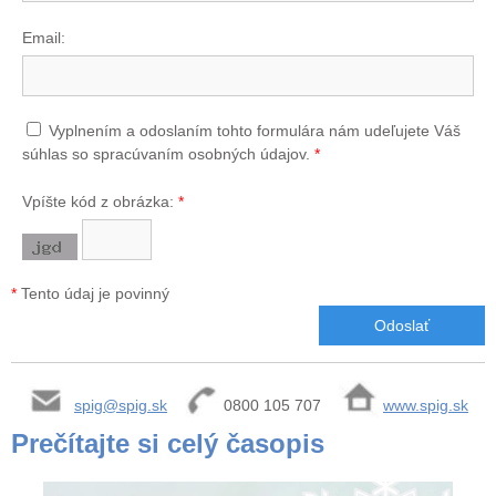
Email:
Vyplnením a odoslaním tohto formulára nám udeľujete Váš
súhlas so spracúvaním osobných údajov.
*
Vpíšte kód z obrázka:
*
*
Tento údaj je povinný
spig@spig.sk
0800 105 707
www.spig.sk
Prečítajte si celý časopis