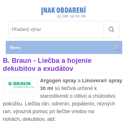
Menu
B. Braun - Liečba a hojenie
dekubitov a exudátov
Argogen spray
a
Linovera® spray
30 ml
sú liečivá určené k
starostlivosti o citlivú a chúlostivú
pokožku. Liečba rán, odrenín, popálenin, rezných
ran, výrazná pomoc pri liečbe vredov na
nohách, dekubitov, atď.