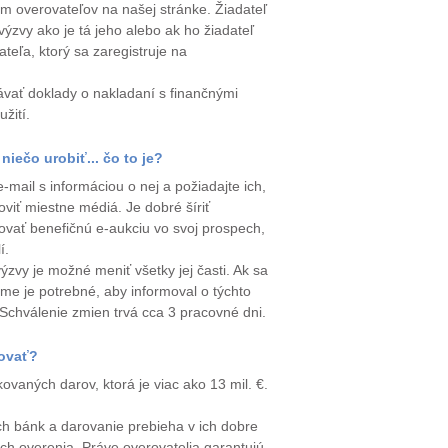
am overovateľov na našej stránke. Žiadateľ
ýzvy ako je tá jeho alebo ak ho žiadateľ
eľa, ktorý sa zaregistruje na
ávať doklady o nakladaní s finančnými
žití.
niečo urobiť... čo to je?
-mail s informáciou o nej a požiadajte ich,
loviť miestne médiá. Je dobré šíriť
zovať benefičnú e-aukciu vo svoj prospech,
í.
zvy je možné meniť všetky jej časti. Ak sa
náme je potrebné, aby informoval o týchto
Schválenie zmien trvá cca 3 pracovné dni.
rovať?
aných darov, ktorá je viac ako 13 mil. €.
h bánk a darovanie prebieha v ich dobre
ich overenia. Práve overovatelia garantujú