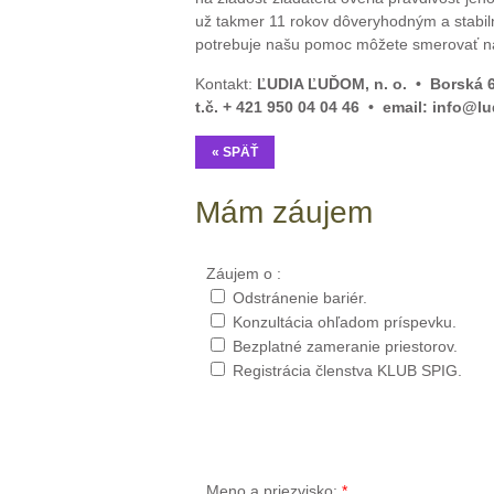
už takmer 11 rokov dôveryhodným a stabiln
potrebuje našu pomoc môžete smerovať n
Kontakt:
ĽUDIA ĽUĎOM, n. o. • Borská 6,
t.č. + 421 950 04 04 46 • email: info
« SPÄŤ
Mám záujem
Záujem o :
Odstránenie bariér.
Konzultácia ohľadom príspevku.
Bezplatné zameranie priestorov.
Registrácia členstva KLUB SPIG.
Meno a priezvisko:
*