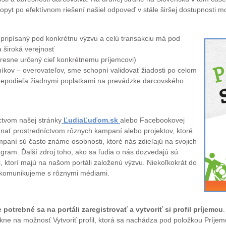
 Dopyt po efektívnom riešení našiel odpoveď v stále širšej dostupnosti mo
e pripísaný pod konkrétnu výzvu a celú transakciu má pod
a široká verejnosť
resne určený cieľ konkrétnemu príjemcovi)
níkov – overovateľov, sme schopní validovať žiadosti po celom
nepodieľa žiadnymi poplatkami na prevádzke darcovského
ctvom našej stránky
ĽudiaĽuďom.sk
alebo Facebookovej
oznať prostredníctvom rôznych kampaní alebo projektov, ktoré
paní sú často známe osobnosti, ktoré nás zdieľajú na svojich
gram. Ďalší zdroj toho, ako sa ľudia o nás dozvedajú sú
, ktorí majú na našom portáli založenú výzvu. Niekoľkokrát do
e komunikujeme s rôznymi médiami.
je potrebné sa na portáli zaregistrovať a vytvoriť si profil príjemcu
e na možnosť Vytvoriť profil, ktorá sa nachádza pod položkou Príjemc