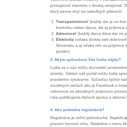
prístupnosť internetu v širokej verejnosti.
ktorý pevne stojí na niekoľkých pilieroch:
Transparentnosť
(každý dar je on-lin
kontrolou nielen darca, ale aj príjemca 
Adresnosť
(každý darca dáva dar na p
Efektivita
(vďaka širokej sieti dobrovoľ
Slovensku a aj vďaka nim sa príjemca 
portálu)
3. Akým spôsobom Vás ľudia nájdu?
Ľudia sa o nás môžu dozvedieť prostrední
stránky. Taktiež náš portál môžu ľudia sp
pravidelne vytvárame. Súčasťou týchto kam
sociálnych sieťach ako je Facebook a Insta
referencie od aktuálnych príjemcov pomoci
roka publikujeme tlačové správy a aktívn
4. Ako prebieha registrácia?
Registrácia je veľmi jednoduchá. Najskô
r 
pravom hornom rohu. Následne v menu klikn