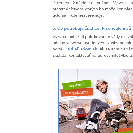
Príjemca už nájdete aj možnosť Vytvoriť no
prostredníctvom ktorých ho môže kontaktova
účtu sa nikde nezverejňuje.
5. Čo potrebuje žiadateľ k schváleniu ž
Výzvu musí pred publikovaním vždy schváliť
údajov vo výzve uvedených. Následne, ak s
portáli
ĽudiaĽuďom.sk
. Ak sa administrá
žiadateľ kontaktovať na adrese info@ludia