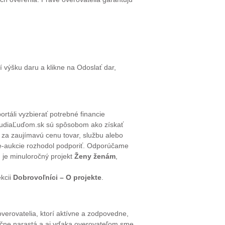
í výšku daru a klikne na Odoslať dar,
táli vyzbierať potrebné financie
udiaĽuďom.sk sú spôsobom ako získať
 za zaujímavú cenu tovar, službu alebo
ľ e-aukcie rozhodol podporiť. Odporúčame
h je minuloročný projekt
Ženy ženám
,
kcii
Dobrovoľníci – O projekte
.
erovatelia, ktorí aktívne a zodpovedne,
oročne narastá a aj vďaka overovateľom sme