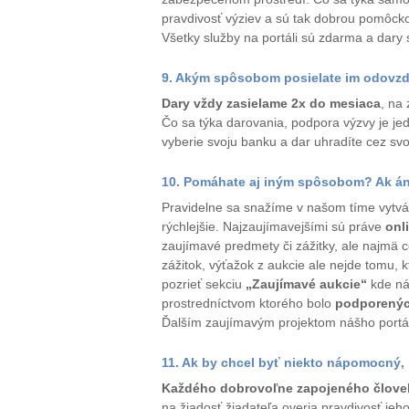
pravdivosť výziev a sú tak dobrou pomôck
Všetky služby na portáli sú zdarma a dary 
9. Akým spôsobom posielate im odovzd
Dary vždy zasielame 2x do mesiaca
, na
Čo sa týka darovania, podpora výzvy je jed
vyberie svoju banku a dar uhradíte cez svoj
10. Pomáhate aj iným spôsobom? Ak áno
Pravidelne sa snažíme v našom tíme vytv
rýchlejšie. Najzaujímavejšími sú práve
onl
zaujímavé predmety či zážitky, ale najmä 
zážitok, výťažok z aukcie ale nejde tomu,
pozrieť sekciu
„Zaujímavé aukcie“
kde náj
prostredníctvom ktorého bolo
podporenýc
Ďalším zaujímavým projektom nášho portá
11. Ak by chcel byť niekto nápomocný,
Každého dobrovoľne zapojeného človek
na žiadosť žiadateľa overia pravdivosť jeh