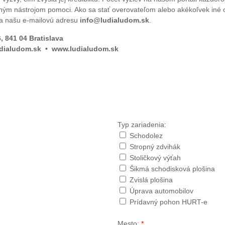
ým nástrojom pomoci. Ako sa stať overovateľom alebo akékoľvek iné ot
a našu e-mailovú adresu
info@ludialudom.sk
.
 841 04 Bratislava
@ludialudom.sk • www.ludialudom.sk
Typ zariadenia:
Schodolez
Stropný zdvihák
Stoličkový výťah
Šikmá schodisková plošina
Zvislá plošina
Úprava automobilov
Prídavný pohon HURT-e
Mesto:
*