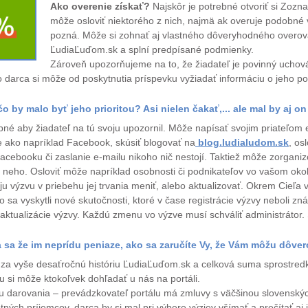
Ako overenie získať?
Najskôr je potrebné otvoriť si Zozn
môže osloviť niektorého z nich, najmä ak overuje podobné v
pozná. Môže si zohnať aj vlastného dôveryhodného overovat
ĽudiaĽuďom.sk a splní predpísané podmienky.
Zároveň upozorňujeme na to, že žiadateľ je povinný uchov
 darca si môže od poskytnutia príspevku vyžiadať informáciu o jeho pou
 by malo byť jeho prioritou? Asi nielen čakať,... ale mal by aj on 
bné aby žiadateľ na tú svoju upozornil. Môže napísať svojim priateľom e
ete ako napríklad Facebook, skúsiť blogovať na
blog.ludialudom.sk
, os
Facebooku či zaslanie e-mailu nikoho nič nestojí. Taktiež môže zorgani
a neho. Osloviť môže napríklad osobnosti či podnikateľov vo vašom okol
ýzvu v priebehu jej trvania meniť, alebo aktualizovať. Okrem Cieľa vý
o sa vyskytli nové skutočnosti, ktoré v čase registrácie výzvy neboli z
ktualizácie výzvy. Každú zmenu vo výzve musí schváliť administrátor. 
oja sa že im neprídu peniaze, ako sa zaručíte Vy, že Vám môžu dôve
a vyše desaťročnú históriu ĽudiaĽuďom.sk a celková suma sprostredkov
 si môže ktokoľvek dohľadať u nás na portáli.
 darovania – prevádzkovateľ portálu má zmluvy s väčšinou slovenskýc
ch príjemcov, darca by si mal pri výbere výziev všímať a prečítať aj 