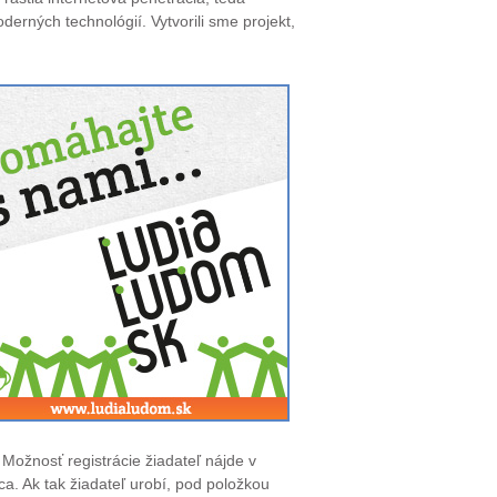
derných technológií. Vytvorili sme projekt,
. Možnosť registrácie žiadateľ nájde v
a. Ak tak žiadateľ urobí, pod položkou