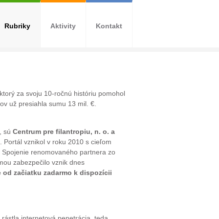
Rubriky
Aktivity
Kontakt
ktorý za svoju 10-ročnú históriu pomohol
v už presiahla sumu 13 mil. €.
e, sú
Centrum pre filantropiu, n. o. a
. Portál vznikol v roku 2010 s cieľom
o. Spojenie renomovaného partnera zo
irmou zabezpečilo vznik dnes
e od začiatku zadarmo k dispozícii
rástla internetová penetrácia, teda