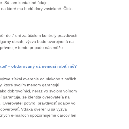
je. Sú tam kontaktné údaje,
, na ktoré mu budú dary zasielané. Číslo
ôr do 7 dní za účelom kontroly pravdivosti
vulgárny obsah, výzva bude uverejnená na
 správne, v tomto prípade nás môže
dateľ – obdarovaný už nemusí robiť nič?
 výzve získal overenie od niekoho z našich
by, ktoré svojím menom garantujú
 ako dobrovoľníci, neraz vo svojom voľnom
ľ garantuje, že identita overovateľa na
u. Overovateľ potvrdí pravdivosť údajov vo
žu dôverovať. Vďaka overeniu sa výzva
mačných e-mailoch upozorňujeme darcov len