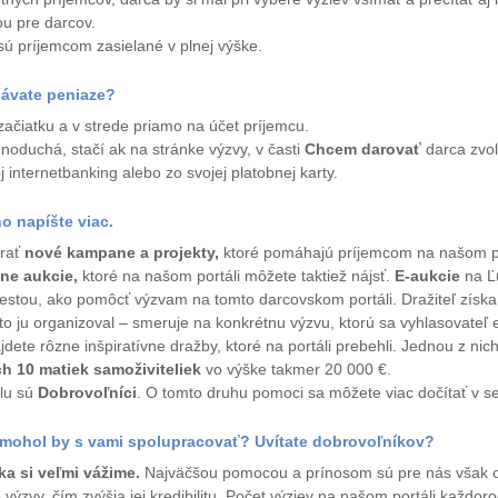
ou pre darcov.
sú príjemcom zasielané v plnej výške.
ávate peniaze?
 začiatku a v strede priamo na účet príjemcu.
noduchá, stačí ak na stránke výzvy, v časti
Chcem darovať
darca zvol
 internetbanking alebo zo svojej platobnej karty.
 napíšte viac.
árať
nové kampane a projekty,
ktoré pomáhajú príjemcom na našom por
ine aukcie,
ktoré na našom portáli môžete taktiež nájsť.
E-aukcie
na Ľ
cestou, ako pomôcť výzvam na tomto darcovskom portáli. Dražiteľ získa
 kto ju organizoval – smeruje na konkrétnu výzvu, ktorú sa vyhlasovate
dete rôzne inšpiratívne dražby, ktoré na portáli prebehli. Jednou z nic
h 10 matiek samoživiteliek
vo výške takmer 20 000 €.
lu sú
Dobrovoľníci
. O tomto druhu pomoci sa môžete viac dočítať v se
 mohol by s vami spolupracovať? Uvítate dobrovoľníkov?
a si veľmi vážime.
Najväčšou pomocou a prínosom sú pre nás však ov
o výzvy, čím zvýšia jej kredibilitu. Počet výziev na našom portáli každ