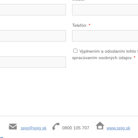
Telefón:
*
Vyplnením a odoslaním tohto 
spracúvaním osobných údajov.
*
spig@spig.sk
0800 105 707
www.spig.sk