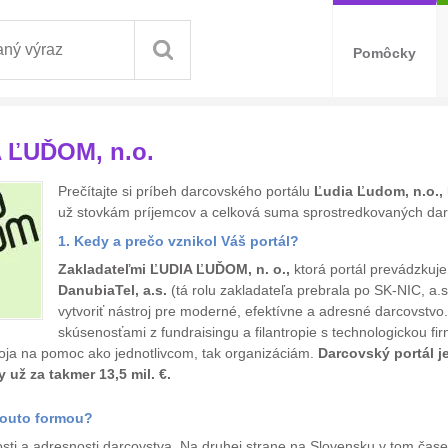
Pomôcky
A ĽUĎOM, n.o.
Prečítajte si príbeh darcovského portálu
Ľudia Ľudom, n.o.,
už stovkám príjemcov
a celková suma sprostredkovaných daro
1. Kedy a prečo vznikol Váš portál?
Zakladateľmi ĽUDIA ĽUĎOM, n. o.,
ktorá portál prevádzkuj
DanubiaTel, a.s.
(tá rolu zakladateľa prebrala po SK-NIC, a.s
vytvoriť nástroj pre moderné, efektívne a adresné darcovstv
skúsenosťami z fundraisingu a filantropie s technologickou f
roja na pomoc ako jednotlivcom, tak organizáciám.
Darcovský portál j
 už za takmer 13,5 mil. €.
touto formou?
ti a adresnosti darcovstva. Na druhej strane na Slovensku v tom čase 