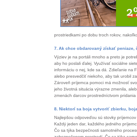
prostriedkami po dobu troch rokov, nakoľko
7. Ak chce obdarovaný získať peniaze, čo
Výziev je na portáli mnoho a preto je potre
aby ho poslali ďalej. Využívať sociálne si
informáciu o nej, kde sa dá. Zdieľanie na 
alebo presvedčiť niekoho, aby tak urobil z
Zároveň príjemca pomoci má možnosť svoju v
jeho životná situácia výrazne zmenila, aleb
zmenách darcov prostredníctvom pridania a
8. Niektorí sa boja vytvoriť zbierku, b
Najlepšou odpoveďou sú stovky príjemcov z
Každý jeden dar, každého jedného príjemcu
Čo sa týka bezpečnosti samotného procesu
zabezpečenom prostredí. Čo sa týka samotný