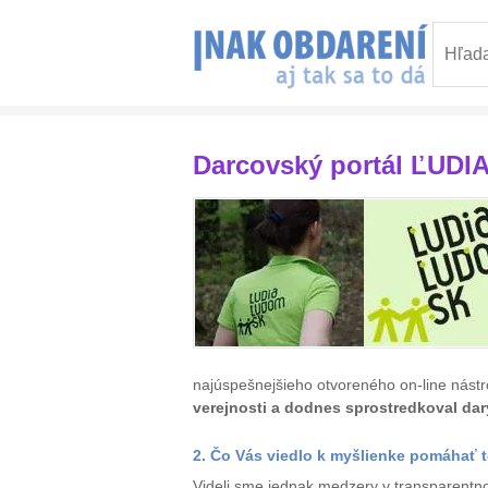
Darcovský portál ĽUDI
najúspešnejšieho otvoreného on-line nást
verejnosti a dodnes sprostredkoval dary
2. Čo Vás viedlo k myšlienke pomáhať 
Videli sme jednak medzery v transparentnos