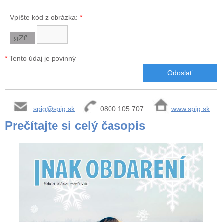
Vpíšte kód z obrázka:
*
*
Tento údaj je povinný
spig@spig.sk
0800 105 707
www.spig.sk
Prečítajte si celý časopis