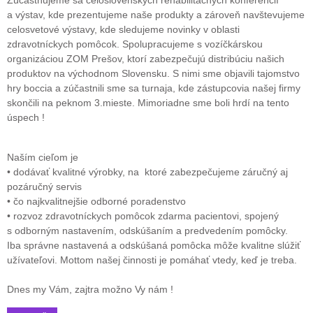
Zúčastňujeme sa celoslovenských rehabilitačných konferencií
a výstav, kde prezentujeme naše produkty a zároveň navštevujeme
celosvetové výstavy, kde sledujeme novinky v oblasti
zdravotníckych pomôcok. Spolupracujeme s vozíčkárskou
organizáciou ZOM Prešov, ktorí zabezpečujú distribúciu našich
produktov na východnom Slovensku. S nimi sme objavili tajomstvo
hry boccia a zúčastnili sme sa turnaja, kde zástupcovia našej firmy
skončili na peknom 3.mieste. Mimoriadne sme boli hrdí na tento
úspech !
Naším cieľom je
• dodávať kvalitné výrobky, na ktoré zabezpečujeme záručný aj
pozáručný servis
• čo najkvalitnejšie odborné poradenstvo
• rozvoz zdravotníckych pomôcok zdarma pacientovi, spojený
s odborným nastavením, odskúšaním a predvedením pomôcky.
Iba správne nastavená a odskúšaná pomôcka môže kvalitne slúžiť
užívateľovi. Mottom našej činnosti je pomáhať vtedy, keď je treba.
Dnes my Vám, zajtra možno Vy nám !