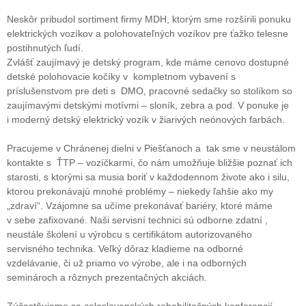
Neskôr pribudol sortiment firmy MDH, ktorým sme rozšírili ponuku
elektrických vozíkov a polohovateľných vozíkov pre ťažko telesne
postihnutých ľudí.
Zvlášť zaujímavý je detský program, kde máme cenovo dostupné
detské polohovacie kočíky v kompletnom vybavení s
príslušenstvom pre deti s DMO, pracovné sedačky so stolíkom so
zaujímavými detskými motívmi – sloník, zebra a pod. V ponuke je
i moderný detský elektrický vozík v žiarivých neónových farbách.
Pracujeme v Chránenej dielni v Piešťanoch a tak sme v neustálom
kontakte s ŤTP – vozíčkarmi, čo nám umožňuje bližšie poznať ich
starosti, s ktorými sa musia boriť v každodennom živote ako i silu,
ktorou prekonávajú mnohé problémy – niekedy ľahšie ako my
„zdraví“. Vzájomne sa učíme prekonávať bariéry, ktoré máme
v sebe zafixované. Naši servisní technici sú odborne zdatní ,
neustále školení u výrobcu s certifikátom autorizovaného
servisného technika. Veľký dôraz kladieme na odborné
vzdelávanie, či už priamo vo výrobe, ale i na odborných
seminároch a rôznych prezentačných akciách.