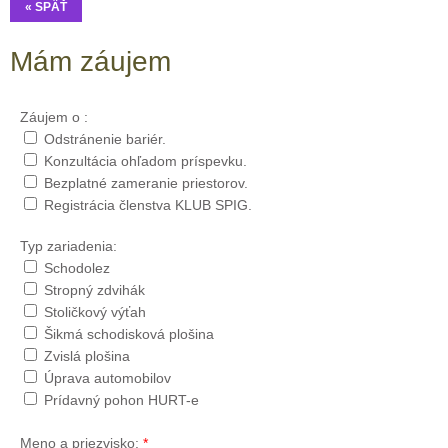
« SPÄŤ
Mám záujem
Záujem o :
Odstránenie bariér.
Konzultácia ohľadom príspevku.
Bezplatné zameranie priestorov.
Registrácia členstva KLUB SPIG.
Typ zariadenia:
Schodolez
Stropný zdvihák
Stoličkový výťah
Šikmá schodisková plošina
Zvislá plošina
Úprava automobilov
Prídavný pohon HURT-e
Meno a priezvisko:
*