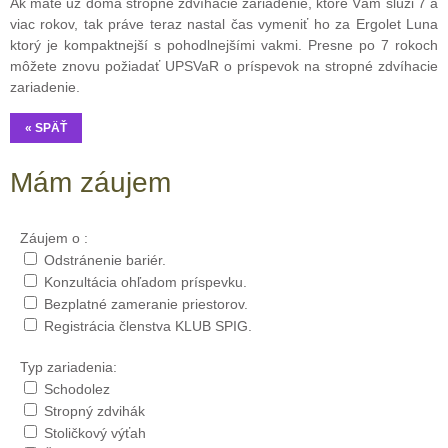
Ak máte už doma stropné zdvíhacie zariadenie, ktoré Vám slúži 7 a
viac rokov, tak práve teraz nastal čas vymeniť ho za Ergolet Luna
ktorý je kompaktnejší s pohodlnejšími vakmi. Presne po 7 rokoch
môžete znovu požiadať UPSVaR o príspevok na stropné zdvíhacie
zariadenie.
« SPÄŤ
Mám záujem
Záujem o :
Odstránenie bariér.
Konzultácia ohľadom príspevku.
Bezplatné zameranie priestorov.
Registrácia členstva KLUB SPIG.
Typ zariadenia:
Schodolez
Stropný zdvihák
Stoličkový výťah