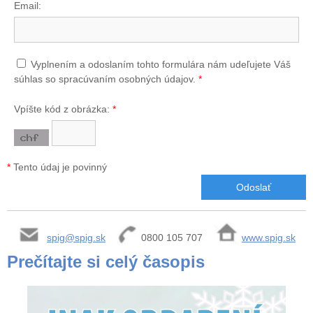
Email:
Vyplnením a odoslaním tohto formulára nám udeľujete Váš
súhlas so spracúvaním osobných údajov.
*
Vpíšte kód z obrázka:
*
*
Tento údaj je povinný
spig@spig.sk
0800 105 707
www.spig.sk
Prečítajte si celý časopis