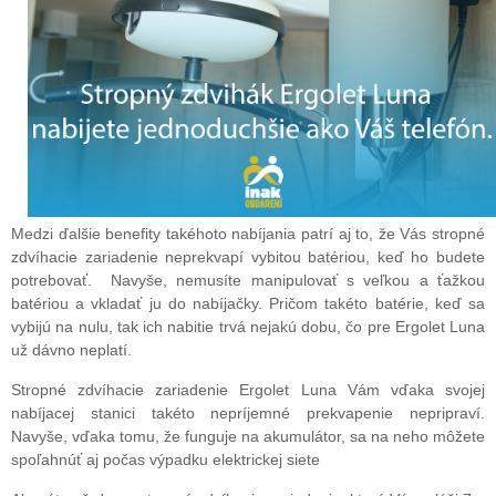
Medzi ďalšie benefity takéhoto nabíjania patrí aj to, že Vás stropné
zdvíhacie zariadenie neprekvapí vybitou batériou, keď ho budete
potrebovať. Navyše, nemusíte manipulovať s veľkou a ťažkou
batériou a vkladať ju do nabíjačky. Pričom takéto batérie, keď sa
vybijú na nulu, tak ich nabitie trvá nejakú dobu, čo pre Ergolet Luna
už dávno neplatí.
Stropné zdvíhacie zariadenie Ergolet Luna Vám vďaka svojej
nabíjacej stanici takéto nepríjemné prekvapenie nepripraví.
Navyše, vďaka tomu, že funguje na akumulátor, sa na neho môžete
spoľahnúť aj počas výpadku elektrickej siete