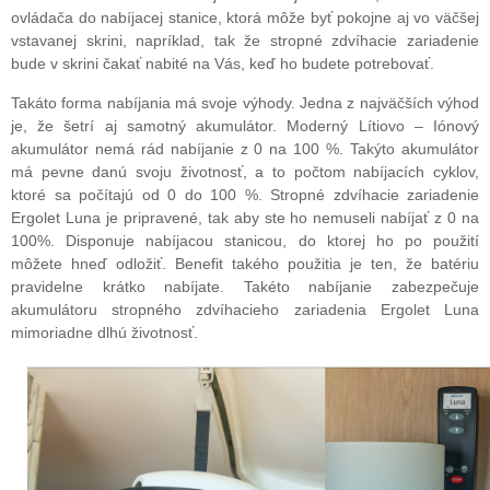
ovládača do nabíjacej stanice, ktorá môže byť pokojne aj vo väčšej
vstavanej skrini, napríklad, tak že stropné zdvíhacie zariadenie
bude v skrini čakať nabité na Vás, keď ho budete potrebovať.
Takáto forma nabíjania má svoje výhody. Jedna z najväčších výhod
je, že šetrí aj samotný akumulátor. Moderný Lítiovo – Iónový
akumulátor nemá rád nabíjanie z 0 na 100 %. Takýto akumulátor
má pevne danú svoju životnosť, a to počtom nabíjacích cyklov,
ktoré sa počítajú od 0 do 100 %. Stropné zdvíhacie zariadenie
Ergolet Luna je pripravené, tak aby ste ho nemuseli nabíjať z 0 na
100%. Disponuje nabíjacou stanicou, do ktorej ho po použití
môžete hneď odložiť. Benefit takého použitia je ten, že batériu
pravidelne krátko nabíjate. Takéto nabíjanie zabezpečuje
akumulátoru stropného zdvíhacieho zariadenia Ergolet Luna
mimoriadne dlhú životnosť.