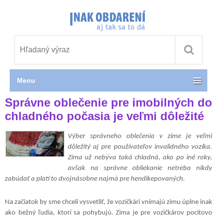
Menu
Správne oblečenie pre imobilných do
chladného počasia je veľmi dôležité
Výber správneho oblečenia v zime je veľmi
dôležitý aj pre používateľov invalidného vozíka.
Zima už nebýva taká chladná, ako po iné roky,
avšak na správne obliekanie netreba nikdy
zabúdať a platí to dvojnásobne najmä pre hendikepovaných.
Na začiatok by sme chceli vysvetliť, že vozičkári vnímajú zimu úplne inak
ako bežný ľudia, ktorí sa pohybujú. Zima je pre vozičkárov pocitovo