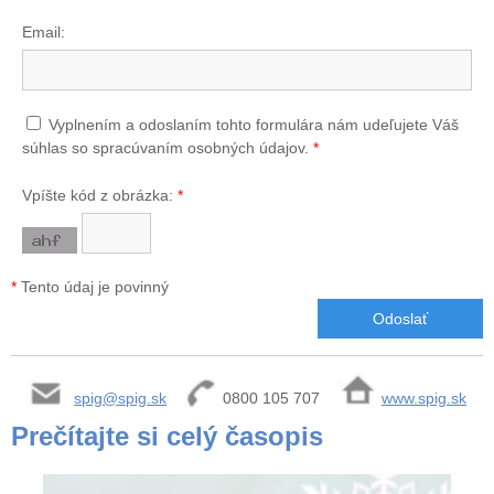
Email:
Vyplnením a odoslaním tohto formulára nám udeľujete Váš
súhlas so spracúvaním osobných údajov.
*
Vpíšte kód z obrázka:
*
*
Tento údaj je povinný
spig@spig.sk
0800 105 707
www.spig.sk
Prečítajte si celý časopis