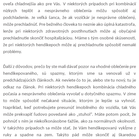
oveľa chladnejšia ako pre Vás. V niektorých prípadoch pri kombinácií
nízkych teplôt a nesprávneho oblečenia môžu spôsobiť aj
podchladenie. Je veľká šanca, že ak vozičkár je nesprávne oblečený,
môže prechladnúť. Pre bežného človeka to neznie ako úplná katastrofa,
lenže pri niektorých zdravotných postihnutiach môže aj obyčajné
prechladnutie skončiť hospitalizáciou. Máme s tým osobné skúsenosti,
že pri niektorých hendikepoch môže aj prechladnutie spôsobiť nemalé
problémy.
Ďalší z dôvodov, prečo by ste mali dávať pozor na vhodné oblečenie pre
hendikepovaného, sú spazmy, ktorým sme sa venovali už v
predchádzajúcich článkoch. Ak neviete čo to je, alebo ste tu nový, tu je
odkaz na článok. Pri niektorých hendikepoch kombinácia chladného
počasia a nesprávneho oblečenia vyvolať u dotyčného spazmu. V zime
to môže spôsobiť nečakané situácie, ktorým je lepšie sa vyhnúť.
Napríklad, keď potrebujete presunúť imobilného do vozidla, tak Vás
môže prekvapiť ľudovo povedané ako „stuhol“. Máte potom pocit, že
pohnúť s ním je niekoľkonásobne ťažšie, ako za normálnych okolností.
V takýchto prípadoch sa môže stať, že Vám hendikepovaný vykĺzne z
ruky a spadne na zem. Takýto pád môže skončiť aj škaredou