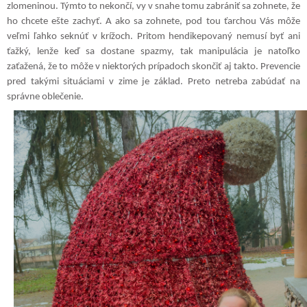
zlomeninou. Týmto to nekončí, vy v snahe tomu zabrániť sa zohnete, že
ho chcete ešte zachyť. A ako sa zohnete, pod tou ťarchou Vás môže
veľmi ľahko seknúť v krížoch. Pritom hendikepovaný nemusí byť ani
ťažký, lenže keď sa dostane spazmy, tak manipulácia je natoľko
zaťažená, že to môže v niektorých prípadoch skončiť aj takto. Prevencie
pred takými situáciami v zime je základ. Preto netreba zabúdať na
správne oblečenie.