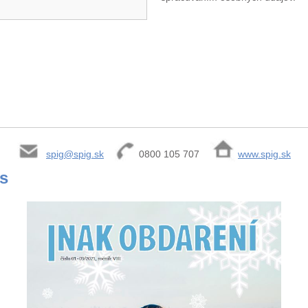
spig@spig.sk
0800 105 707
www.spig.sk
is