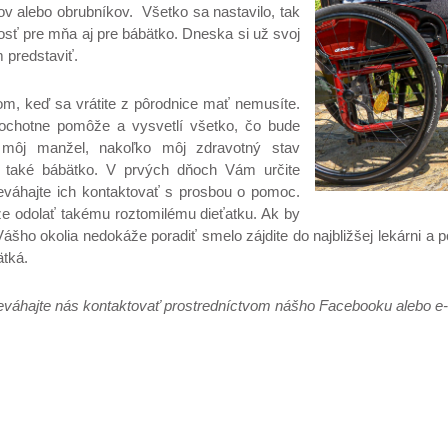
v alebo obrubníkov. Všetko sa nastavilo, tak
ť pre mňa aj pre bábätko. Dneska si už svoj
 predstaviť.
m, keď sa vrátite z pôrodnice mať nemusíte.
ochotne pomôže a vysvetlí všetko, čo bude
môj manžel, nakoľko môj zdravotný stav
 také bábätko. V prvých dňoch Vám určite
neváhajte ich kontaktovať s prosbou o pomoc.
že odolať takému roztomilému dieťatku. Ak by
Vášho okolia nedokáže poradiť smelo zájdite do najbližšej lekárni a p
ätká.
 neváhajte nás kontaktovať prostredníctvom nášho Facebooku alebo