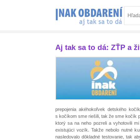
Aj tak sa to dá: ZŤP a 
prepojenia akéhokoľvek detského kočík
s kočíkom sme riešili, tak že sme kočík 
ktorý sa na neho pozreli a vyhotovili m
existujúci vozík. Takže nebolo nutné k
nasledovalo dôkladné testovanie, tak a