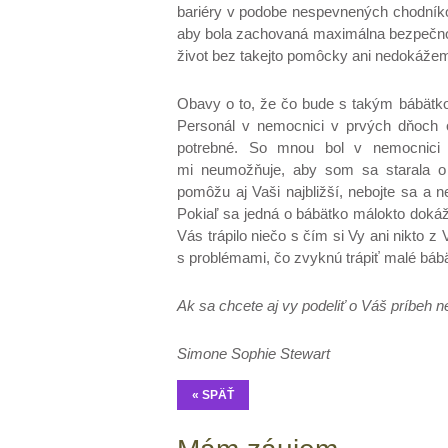
bariéry v podobe nespevnených chodníko
aby bola zachovaná maximálna bezpečnos
život bez takejto pomôcky ani nedokážem
Obavy o to, že čo bude s takým bábätko
Personál v nemocnici v prvých dňoch 
potrebné. So mnou bol v nemocnici 
mi neumožňuje, aby som sa starala o
pomôžu aj Vaši najbližší, nebojte sa a 
Pokiaľ sa jedná o bábätko málokto doká
Vás trápilo niečo s čím si Vy ani nikto z 
s problémami, čo zvyknú trápiť malé báb
Ak sa chcete aj vy podeliť o Váš príbeh
Simone Sophie Stewart
« SPÄŤ