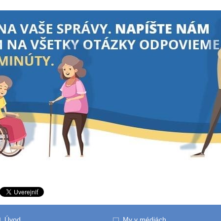
Úvod
My v médiách