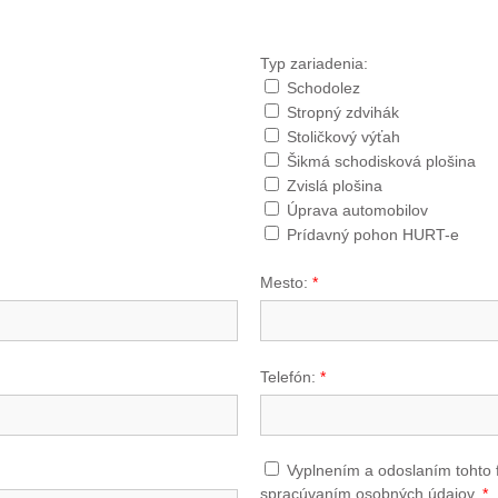
Typ zariadenia:
Schodolez
Stropný zdvihák
Stoličkový výťah
Šikmá schodisková plošina
Zvislá plošina
Úprava automobilov
Prídavný pohon HURT-e
Mesto:
*
Telefón:
*
Vyplnením a odoslaním tohto 
spracúvaním osobných údajov.
*