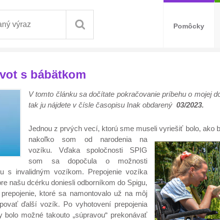
Pomôcky
život s bábätkom
V tomto článku sa dočítate pokračovanie príbehu o mojej dcér
tak ju nájdete v čísle časopisu Inak obdarený
03/2023.
Jednou z prvých vecí, ktorú sme museli vyriešiť bolo, ak
nakoľko som od nar
odenia na
vozíku. Vďaka spoločnosti SPIG
som sa dopočula o možnosti
u s invalidným vozíkom. Prepojenie vozíka
pre našu dcérku doniesli odborníkom do Spigu,
i prepojenie, ktoré sa namontovalo už na môj
upovať ďalší vozík. Po vyhotovení prepojenia
by bolo možné takouto „súpravou“ prekonávať