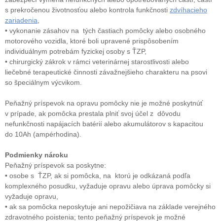
s prekročenou životnosťou alebo kontrola funkčnosti
zdvíhacieho
zariadenia
,
• vykonanie zásahov na tých častiach pomôcky alebo osobného
motorového vozidla, ktoré boli upravené prispôsobením
individuálnym potrebám fyzickej osoby s ŤZP,
• chirurgický zákrok v rámci veterinárnej starostlivosti alebo
liečebné terapeutické činnosti závažnejšieho charakteru na psovi
so špeciálnym výcvikom.
Peňažný príspevok na opravu pomôcky nie je možné poskytnúť
v prípade, ak pomôcka prestala plniť svoj účel z dôvodu
nefunkčnosti napájacích batérií alebo akumulátorov s kapacitou
do 10Ah (ampérhodina).
Podmienky nároku
Peňažný príspevok sa poskytne:
• osobe s ŤZP, ak si pomôcka, na ktorú je odkázaná podľa
komplexného posudku, vyžaduje opravu alebo úprava pomôcky si
vyžaduje opravu,
• ak sa pomôcka neposkytuje ani nepožičiava na základe verejného
zdravotného poistenia; tento peňažný príspevok je možné