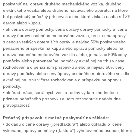
poskytnúť na opravu druhého mechanického vozíka, druhého
elektrického vozíka alebo druhého načúvacieho aparátu, na ktoré
bol poskytnutý peňažný príspevok alebo ktoré získala osoba s ŤZP
darom alebo kúpou,
• ak cena opravy pomôcky, cena opravy úpravy pomôcky a cena
opravy úpravy osobného motorového vozidla, resp. cena opravy
s cenou všetkých doterajších opráv je najviac 50% poskytnutého
peňažného príspevku na kúpu alebo úpravu pomôcky alebo na
úpravu osobného motorového vozidla alebo; je najviac 50% ceny
pomôcky alebo porovnateľnej pomôcky aktuálnej na trhu v čase
rozhodovania o peňažnom príspevku alebo je najviac 50% ceny
úpravy pomôcky alebo ceny úpravy osobného motorového vozidla
aktuálnej na trhu v čase rozhodovania o príspevku na opravu
pomôcky,
• ak úrad práce, sociálnych vecí a rodiny vydá rozhodnutie o
priznaní peňažného príspevku a toto rozhodnutie nadobudne
právoplatnosť.
Peňažný príspevok je možné poskytnúť na základe:
• dokladu o cene opravy („predfaktúra“) alebo dokladu o cene
vykonanej opravy pomôcky („faktúra“) vyhotoveného osobou, ktorej