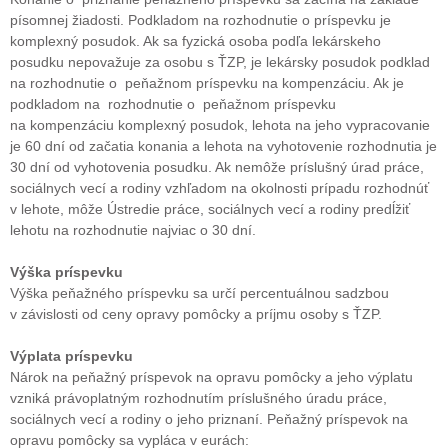
písomnej žiadosti. Podkladom na rozhodnutie o príspevku je
komplexný posudok. Ak sa fyzická osoba podľa lekárskeho
posudku nepovažuje za osobu s ŤZP, je lekársky posudok podklad
na rozhodnutie o peňažnom príspevku na kompenzáciu. Ak je
podkladom na rozhodnutie o peňažnom príspevku
na kompenzáciu komplexný posudok, lehota na jeho vypracovanie
je 60 dní od začatia konania a lehota na vyhotovenie rozhodnutia je
30 dní od vyhotovenia posudku. Ak nemôže príslušný úrad práce,
sociálnych vecí a rodiny vzhľadom na okolnosti prípadu rozhodnúť
v lehote, môže Ústredie práce, sociálnych vecí a rodiny predĺžiť
lehotu na rozhodnutie najviac o 30 dní.
Výška príspevku
Výška peňažného príspevku sa určí percentuálnou sadzbou
v závislosti od ceny opravy pomôcky a príjmu osoby s ŤZP.
Výplata príspevku
Nárok na peňažný príspevok na opravu pomôcky a jeho výplatu
vzniká právoplatným rozhodnutím príslušného úradu práce,
sociálnych vecí a rodiny o jeho priznaní. Peňažný príspevok na
opravu pomôcky sa vypláca v eurách: