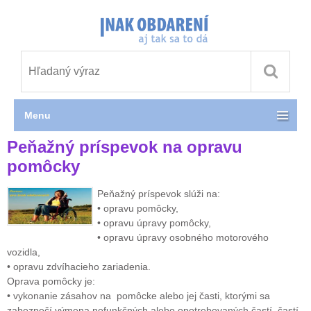
Menu
Peňažný príspevok na opravu
pomôcky
Peňažný príspevok slúži na:
• opravu pomôcky,
• opravu úpravy pomôcky,
• opravu úpravy osobného motorového
vozidla,
• opravu zdvíhacieho zariadenia.
Oprava pomôcky je:
• vykonanie zásahov na pomôcke alebo jej časti, ktorými sa
zabezpečí výmena nefunkčných alebo opotrebovaných častí, častí