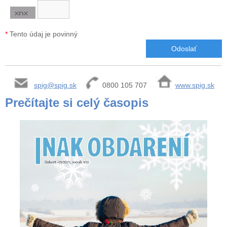
*
Tento údaj je povinný
spig@spig.sk
0800 105 707
www.spig.sk
Prečítajte si celý časopis