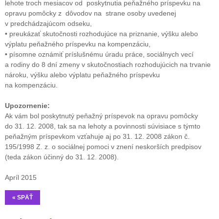
lehote troch mesiacov od poskytnutia peňažného príspevku na
opravu pomôcky z dôvodov na strane osoby uvedenej
v predchádzajúcom odseku,
• preukázať skutočnosti rozhodujúce na priznanie, výšku alebo
výplatu peňažného príspevku na kompenzáciu,
• písomne oznámiť príslušnému úradu práce, sociálnych vecí
a rodiny do 8 dní zmeny v skutočnostiach rozhodujúcich na trvanie
nároku, výšku alebo výplatu peňažného príspevku
na kompenzáciu.
Upozornenie:
Ak vám bol poskytnutý peňažný príspevok na opravu pomôcky
do 31. 12. 2008, tak sa na lehoty a povinnosti súvisiace s týmto
peňažným príspevkom vzťahuje aj po 31. 12. 2008 zákon č.
195/1998 Z. z. o sociálnej pomoci v znení neskorších predpisov
(teda zákon účinný do 31. 12. 2008).
Apríl 2015
« SPÄŤ