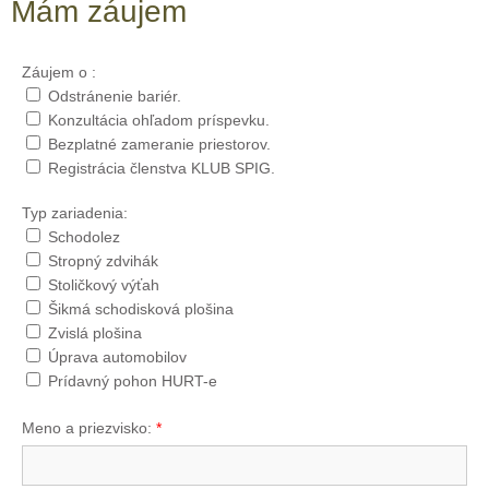
Mám záujem
Záujem o :
Odstránenie bariér.
Konzultácia ohľadom príspevku.
Bezplatné zameranie priestorov.
Registrácia členstva KLUB SPIG.
Typ zariadenia:
Schodolez
Stropný zdvihák
Stoličkový výťah
Šikmá schodisková plošina
Zvislá plošina
Úprava automobilov
Prídavný pohon HURT-e
Meno a priezvisko:
*