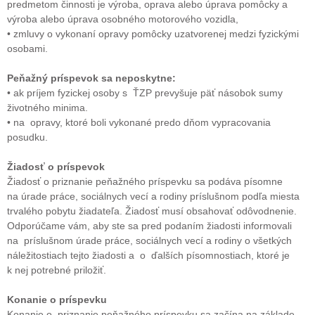
predmetom činnosti je výroba, oprava alebo úprava pomôcky a
výroba alebo úprava osobného motorového vozidla,
• zmluvy o vykonaní opravy pomôcky uzatvorenej medzi fyzickými
osobami.
Peňažný príspevok sa neposkytne:
• ak príjem fyzickej osoby s ŤZP prevyšuje päť násobok sumy
životného minima.
• na opravy, ktoré boli vykonané predo dňom vypracovania
posudku.
Žiadosť o príspevok
Žiadosť o priznanie peňažného príspevku sa podáva písomne
na úrade práce, sociálnych vecí a rodiny príslušnom podľa miesta
trvalého pobytu žiadateľa. Žiadosť musí obsahovať odôvodnenie.
Odporúčame vám, aby ste sa pred podaním žiadosti informovali
na príslušnom úrade práce, sociálnych vecí a rodiny o všetkých
náležitostiach tejto žiadosti a o ďalších písomnostiach, ktoré je
k nej potrebné priložiť.
Konanie o príspevku
Konanie o priznanie peňažného príspevku sa začína na základe