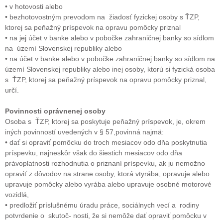
• v hotovosti alebo
• bezhotovostným prevodom na žiadosť fyzickej osoby s ŤZP,
ktorej sa peňažný príspevok na opravu pomôcky priznal
• na jej účet v banke alebo v pobočke zahraničnej banky so sídlom
na území Slovenskej republiky alebo
• na účet v banke alebo v pobočke zahraničnej banky so sídlom na
území Slovenskej republiky alebo inej osoby, ktorú si fyzická osoba
s ŤZP, ktorej sa peňažný príspevok na opravu pomôcky priznal,
určí.
Povinnosti oprávnenej osoby
Osoba s ŤZP, ktorej sa poskytuje peňažný príspevok, je, okrem
iných povinností uvedených v § 57,povinná najmä:
• dať si opraviť pomôcku do troch mesiacov odo dňa poskytnutia
príspevku, najneskôr však do šiestich mesiacov odo dňa
právoplatnosti rozhodnutia o priznaní príspevku, ak ju nemožno
opraviť z dôvodov na strane osoby, ktorá vtyrába, opravuje alebo
upravuje pomôcky alebo vyrába alebo upravuje osobné motorové
vozidlá,
• predložiť príslušnému úradu práce, sociálnych vecí a rodiny
potvrdenie o skutoč- nosti, že si nemôže dať opraviť pomôcku v