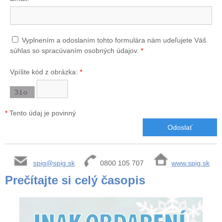
Vyplnením a odoslaním tohto formulára nám udeľujete Váš
súhlas so spracúvaním osobných údajov.
*
Vpíšte kód z obrázka:
*
*
Tento údaj je povinný
spig@spig.sk
0800 105 707
www.spig.sk
Prečítajte si celý časopis