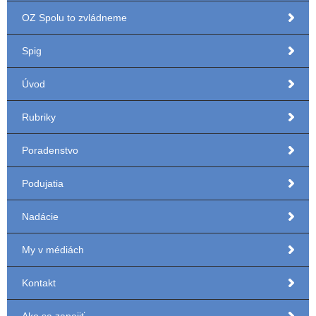
OZ Spolu to zvládneme
Spig
Úvod
Rubriky
Poradenstvo
Podujatia
Nadácie
My v médiách
Kontakt
Ako sa zapojiť