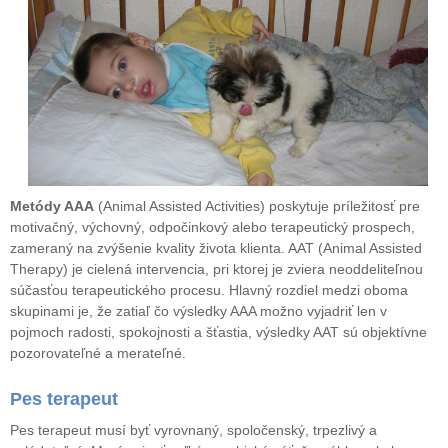
Metódy AAA
(Animal Assisted Activities) poskytuje príležitosť pre
motivačný, výchovný, odpočinkový alebo terapeutický prospech,
zameraný na zvýšenie kvality života klienta. AAT (Animal Assisted
Therapy) je cielená intervencia, pri ktorej je zviera neoddeliteľnou
súčasťou terapeutického procesu. Hlavný rozdiel medzi oboma
skupinami je, že zatiaľ čo výsledky AAA možno vyjadriť len v
pojmoch radosti, spokojnosti a šťastia, výsledky AAT sú objektívne
pozorovateľné a merateľné.
Pes terapeut
Pes terapeut musí byť vyrovnaný, spoločenský, trpezlivý a