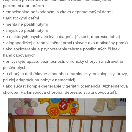
pacientmi a pri práci s:
• emocionálne poškodenými a citovo deprimovanými deťmi
• autistickými deťmi
• mentálne postihnutými
• zmyslovo postihnutými
• u niektorých psychiatrických diagnóz (úzkosť, depresia, fóbia)
• v logopedickej a rehabilitačnej praxi (hlavne ako motivačný prvok)
• ako socioterapia a psychoterapia telesne postihnutých či inak
handicapovaných
• pri výskyte apatie, bezmocnosti, chronicky chorých a zdravotne
postihnutých
• u chorých detí (hlavne dlhodobo-neurologicky, onkologicky, úrazy,
pri zlej adaptácií na pobyt v nemocnici)
• ako súčasť komplexnejterapie v geriatrii (demencia, Alzheimerova
choroba, Parkinsonova choroba, depresie, strata dôvodu žiť).