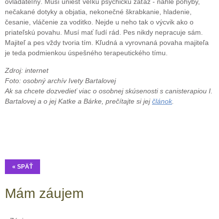
ovládateľný. Musí uniesť veľkú psychickú záťaž - náhle pohyby,
nečakané dotyky a objatia, nekonečné škrabkanie, hladenie,
česanie, vláčenie za voditko. Nejde u neho tak o výcvik ako o
priateľskú povahu. Musí mať ľudí rád. Pes nikdy nepracuje sám.
Majiteľ a pes vždy tvoria tím. Kľudná a vyrovnaná povaha majiteľa
je teda podmienkou úspešného terapeutického tímu.
Zdroj: internet
Foto: osobný archív Ivety Bartalovej
Ak sa chcete dozvedieť viac o osobnej skúsenosti s canisterapiou I.
Bartalovej a o jej Katke a Bárke, prečítajte si jej
článok
.
« SPÄŤ
Mám záujem