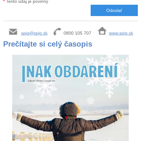
*
Tento údaj je povinný
spig@spig.sk
0800 105 707
www.spig.sk
Prečítajte si celý časopis