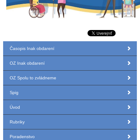
Časopis Inak obdarení
OZ Inak obdarení
OZ Spolu to zvládneme
Spig
Úvod
Rubriky
Poradenstvo