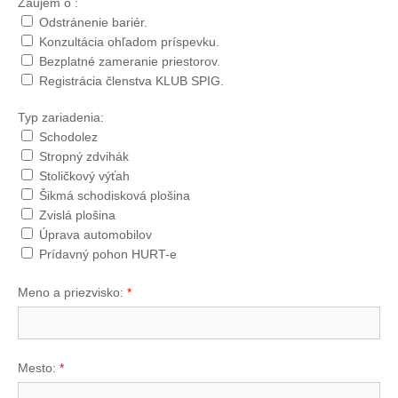
Záujem o :
Odstránenie bariér.
Konzultácia ohľadom príspevku.
Bezplatné zameranie priestorov.
Registrácia členstva KLUB SPIG.
Typ zariadenia:
Schodolez
Stropný zdvihák
Stoličkový výťah
Šikmá schodisková plošina
Zvislá plošina
Úprava automobilov
Prídavný pohon HURT-e
Meno a priezvisko:
*
Mesto:
*