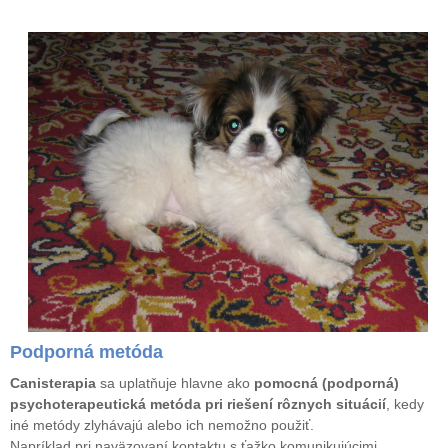
Podporná metóda
Canisterapia
sa uplatňuje hlavne ako
pomocná (podporná)
psychoterapeutická metóda pri riešení rôznych situácií
, kedy
iné metódy zlyhávajú alebo ich nemožno použiť.
Napríklad pri naväzovaní kontaktu s ťažko komunikujúcimi