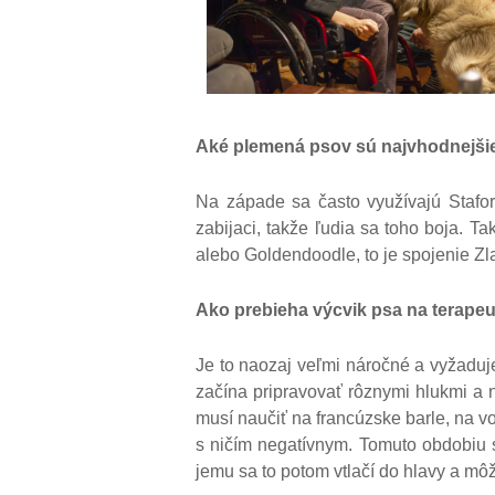
Aké plemená psov sú najvhodnejšie
Na západe sa často využívajú Staford
zabijaci, takže ľudia sa toho boja. Ta
alebo Goldendoodle, to je spojenie Zl
Ako prebieha výcvik psa na terape
Je to naozaj veľmi náročné a vyžaduj
začína pripravovať rôznymi hlukmi a 
musí naučiť na francúzske barle, na vo
s ničím negatívnym. Tomuto obdobiu s
jemu sa to potom vtlačí do hlavy a môž