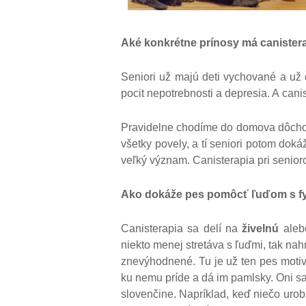
Aké konkrétne prínosy má canister
Seniori už majú deti vychované a už ča
pocit nepotrebnosti a depresia. A can
Pravidelne chodíme do domova dôchodc
všetky povely, a tí seniori potom doká
veľký význam. Canisterapia pri senior
Ako dokáže pes pomôcť
ľ
u
ďom s f
Canisterapia sa delí na
živelnú
ale
niekto menej stretáva s ľuďmi, tak nah
znevýhodnené. Tu je už ten pes motiv
ku nemu príde a dá im pamlsky. Oni sa 
slovenčine. Napríklad, keď niečo uro