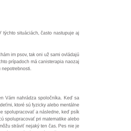
V týchto situáciách, často nastupuje aj
hám im psov, tak oni už sami ovládajú
kýchto prípadoch má canisterapia naozaj
 nepotrebnosti.
ten Vám nahrádza spoločníka. Keď sa
 deťmi, ktoré sú fyzicky alebo mentálne
ce spolupracovať a následne, keď psík
chcú spolupracovať pri matematike alebo
žu stráviť nejaký ten čas. Pes nie je