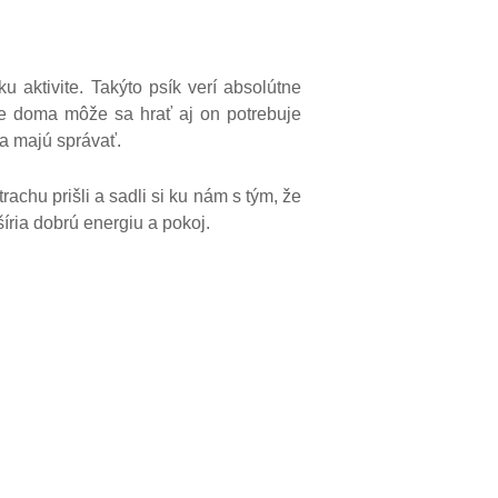
u aktivite. Takýto psík verí absolútne
je doma môže sa hrať aj on potrebuje
sa majú správať.
rachu prišli a sadli si ku nám s tým, že
íria dobrú energiu a pokoj.