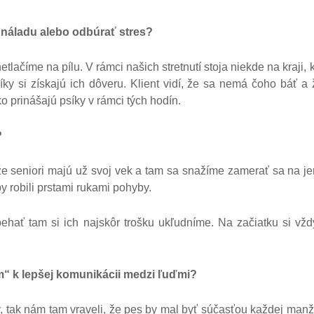
náladu alebo odbúra
ť stres?
netlačíme na pílu. V rámci našich stretnutí stoja niekde na kraji,
psíky si získajú ich dôveru. Klient vidí, že sa nemá čoho báť 
o prinášajú psíky v rámci tých hodín.
?
 že seniori majú už svoj vek a tam sa snažíme zamerať sa na 
y robili prstami rukami pohyby.
 behať tam si ich najskôr trošku ukľudníme. Na začiatku si 
om“ k lepšej komunikácii medzi
ľ
u
ďmi?
ly, tak nám tam vraveli, že pes by mal byť súčasťou každej man