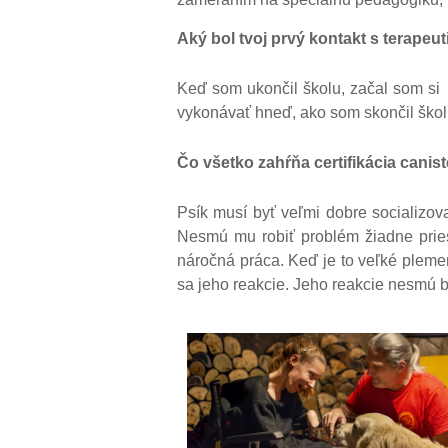
Aký bol tvoj prvý kontakt s terape
Keď som ukončil školu, začal som si 
vykonávať hneď, ako som skončil školu
Čo všetko zahŕňa certifikácia cani
Psík musí byť veľmi dobre socializova
Nesmú mu robiť problém žiadne pries
náročná práca. Keď je to veľké pleme
sa jeho reakcie. Jeho reakcie nesmú by