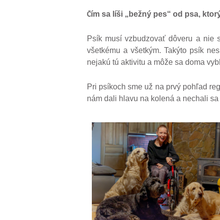
ím sa líši „bežný pes“ od psa, kto
Č
Psík musí vzbudzovať dôveru a nie str
všetkému a všetkým. Takýto psík nes
nejakú tú aktivitu a môže sa doma vyb
Pri psíkoch sme už na prvý pohľad regis
nám dali hlavu na kolená a nechali sa 