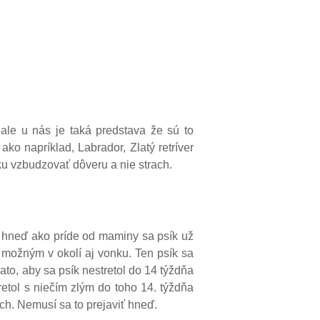
 ale u nás je taká predstava že sú to
ako napríklad, Labrador, Zlatý retríver
ku vzbudzovať dôveru a nie strach.
, hneď ako príde od maminy sa psík už
 možným v okolí aj vonku. Ten psík sa
ato, aby sa psík nestretol do 14 týždňa
etol s niečím zlým do toho 14. týždňa
och. Nemusí sa to prejaviť hneď.