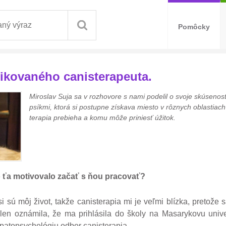
Pomôcky
fikovaného canisterapeuta.
Miroslav Suja sa v rozhovore s nami podelil o svoje skúsenost
psíkmi, ktorá si postupne získava miesto v rôznych oblastiach 
terapia prebieha a komu môže priniesť úžitok.
čo ťa motivovalo začať s ňou pracovať?
 sú môj život, takže canisterapia mi je veľmi blízka, pretože 
len oznámila, že ma prihlásila do školy na Masarykovu unive
patopsychológiu odbor canisterapia.