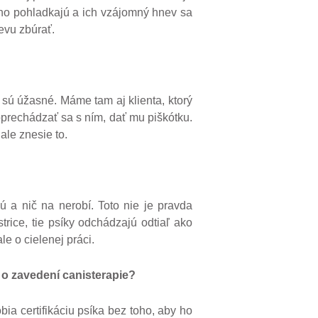
a ho pohladkajú a ich vzájomný hnev sa
evu zbúrať.
 sú úžasné. Máme tam aj klienta, ktorý
prechádzať sa s ním, dať mu piškótku.
ale znesie to.
ú a nič na nerobí. Toto nie je pravda
rice, tie psíky odchádzajú odtiaľ ako
le o cielenej práci.
 o zavedení canisterapie?
bia certifikáciu psíka bez toho, aby ho