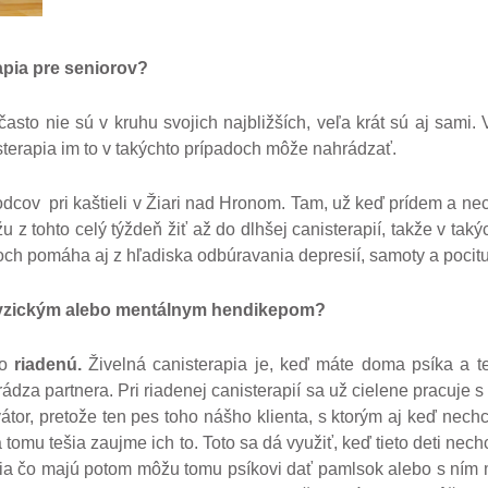
apia pre seniorov?
sto nie sú v kruhu svojich najbližších, veľa krát sú aj sami. 
isterapia im to v takýchto prípadoch môže nahrádzať.
ov pri kaštieli v Žiari nad Hronom. Tam, už keď prídem a nec
žu z tohto celý týždeň žiť až do dlhšej canisterapií, takže v ta
och pomáha aj z hľadiska odbúravania depresií, samoty a pocitu
yzickým alebo mentálnym hendikepom?
bo
riadenú.
Živelná canisterapia je, keď máte doma psíka a 
rádza partnera. Pri riadenej canisterapií sa už cielene pracuje s
átor, pretože ten pes toho nášho klienta, s ktorým aj keď nech
tomu tešia zaujme ich to. Toto sa dá využiť, keď tieto deti ne
bia čo majú potom môžu tomu psíkovi dať pamlsok alebo s ním mô