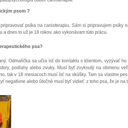
utickým psom ?
pripravovať psíka na canisterapiu. Sám si pripravujem psíky na
 a dnes to už je 18 rokov, ako vykonávam túto prácu.
sterapeutického psa?
ný. Odmalička sa učia ísť do kontaktu s klientom, vyzývať ho 
tory, podlahy alebo zvuky. Musí byť zvyknutý na obmenu veľk
no, tak v 18 mesiacoch musí ísť na skúšky. Tam sa vlastne pes
ť negatívne alebo útočné musí byť vidieť z toho psa, že je na tú