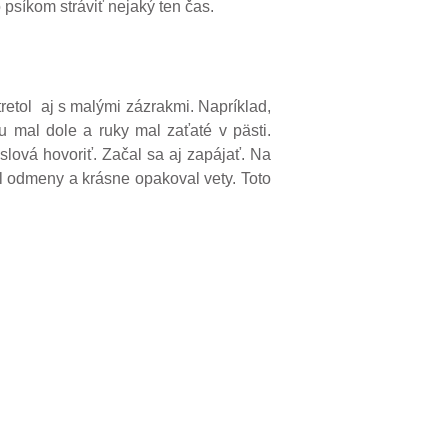
psíkom stráviť nejaký ten čas.
tretol aj s malými zázrakmi. Napríklad,
u mal dole a ruky mal zaťaté v pästi.
slová hovoriť. Začal sa aj zapájať. Na
al odmeny a krásne opakoval vety. Toto