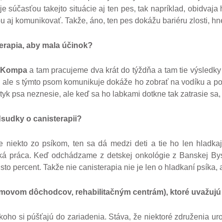
je súčasťou takejto situácie aj ten pes, tak napríklad, obidvaj
aj komunikovať. Takže, áno, ten pes dokážu bariéru zlosti, hn
erapia, aby mala ú
činok?
Kompa
a tam pracujeme dva krát do týždňa a tam tie výsledky
a, ale s týmto psom komunikuje dokáže ho zobrať na vodíku a po
yk psa neznesie, ale keď sa ho labkami dotkne tak zatrasie sa, 
dsudky o canisterapii?
de niekto zo psíkom, ten sa dá medzi deti a tie ho len hladkaj
žká práca. Keď odchádzame z detskej onkológie z Banskej Byst
to percent. Takže nie canisterapia nie je len o hladkaní psíka, a
domovom dôchodcov, rehabilita
čným centrám), ktoré uvažujú
koho si púšťajú do zariadenia. Stáva, že niektoré združenia uro