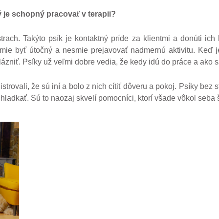
rý je schopný pracova
v terapii?
ť
ach. Takýto psík je kontaktný príde za klientmi a donúti ich k
mie byť útočný a nesmie prejavovať nadmernú aktivitu. Keď 
lázniť. Psíky už veľmi dobre vedia, že kedy idú do práce a ako 
trovali, že sú iní a bolo z nich cítiť dôveru a pokoj. Psíky bez st
hladkať. Sú to naozaj skvelí pomocníci, ktorí všade vôkol seba š