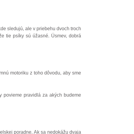
 kde sledujú, ale v priebehu dvoch troch
a že tie psíky sú úžasné. Úsmev, dobrá
jemnú motoriku z toho dôvodu, aby sme
vždy povieme pravidlá za akých budeme
želskej poradne. Ak sa nedokážu dvaja