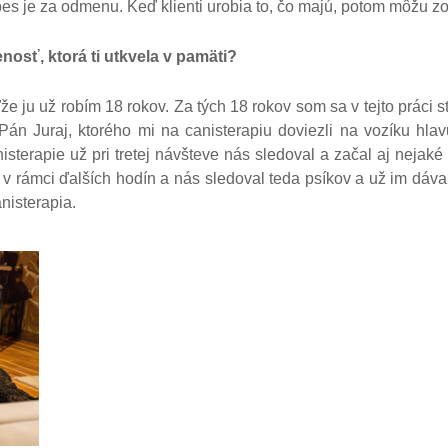
es je za odmenu. Keď klienti urobia to, čo majú, potom môžu zo 
nosť, ktorá ti utkvela v pamäti?
 ju už robím 18 rokov. Za tých 18 rokov som sa v tejto práci s
án Juraj, ktorého mi na canisterapiu doviezli na vozíku hlav
terapie už pri tretej návšteve nás sledoval a začal aj nejaké 
už v rámci ďalších hodín a nás sledoval teda psíkov a už im dáv
nisterapia.