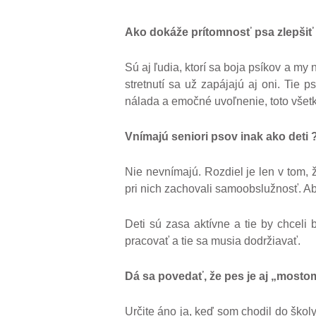
Ako dokáže prítomnosť
psa zlepši
ť
Sú aj ľudia, ktorí sa boja psíkov a my 
stretnutí sa už zapájajú aj oni. Tie 
nálada a emočné uvoľnenie, toto všetk
Vnímajú seniori psov inak ako deti 
Nie nevnímajú. Rozdiel je len v tom,
pri nich zachovali samoobslužnosť. Ab
Deti sú zasa aktívne a tie by chceli
pracovať a tie sa musia dodržiavať.
Dá sa povedať
, že pes je aj „most
Určite áno ja, keď som chodil do ško