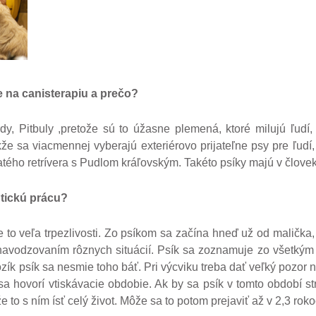
 na canisterapiu a prečo?
y, Pitbuly ,pretože sú to úžasne plemená, ktoré milujú ľudí,
kže sa viacmennej vyberajú exteriérovo prijateľne psy pre ľudí, 
atého retrívera s Pudlom kráľovským. Takéto psíky majú v člove
utickú prácu?
e to veľa trpezlivosti. Zo psíkom sa začína hneď už od malička
navodzovaním rôznych situácií. Psík sa zoznamuje zo všetkým
zík psík sa nesmie toho báť. Pri výcviku treba dať veľký pozor n
a hovorí vtiskávacie obdobie. Ak by sa psík v tomto období str
e to s ním ísť celý život. Môže sa to potom prejaviť až v 2,3 rok