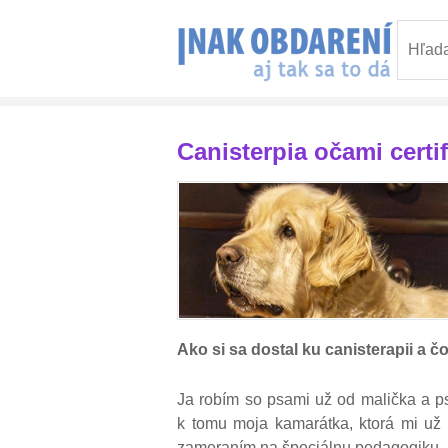
Canisterpia očami certi
Ako si sa dostal ku canisterapii a 
Ja robím so psami už od malička a psi
k tomu moja kamarátka, ktorá mi už 
zameraním na špeciálnu pedagogiku, 