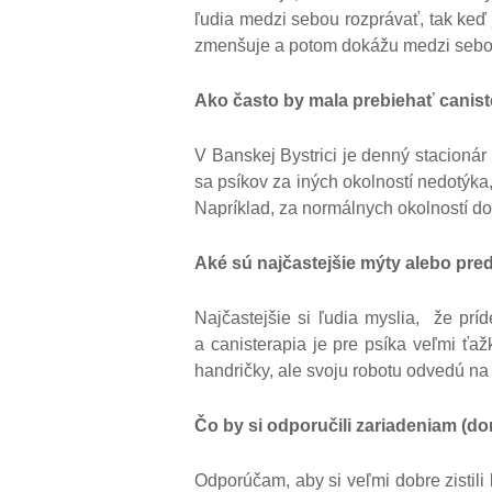
ľudia medzi sebou rozprávať, tak keď 
zmenšuje a potom dokážu medzi sebou 
Ako č
asto by mala prebieha
ť
canist
V Banskej Bystrici je denný stacionár
sa psíkov za iných okolností nedotýk
Napríklad, za normálnych okolností dot
Aké sú najčastejšie mýty alebo pre
Najčastejšie si ľudia myslia, že prí
a canisterapia je pre psíka veľmi ťa
handričky, ale svoju robotu odvedú na s
Čo by si odporu
č
ili zariadeniam (
Odporúčam, aby si veľmi dobre zistili 