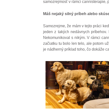
samozrejmosť v rámci cannisterapie, p
Máš nejaký silný príbeh alebo skúse
Samozrejme, že mám v tejto práci keďže
jeden z takých nedávnych príbehov. P
Nekomunikoval s nikým. V rámci cannis
začiatku tu bolo len telo, ale potom 
je nádherný príklad toho, čo dokáže ca