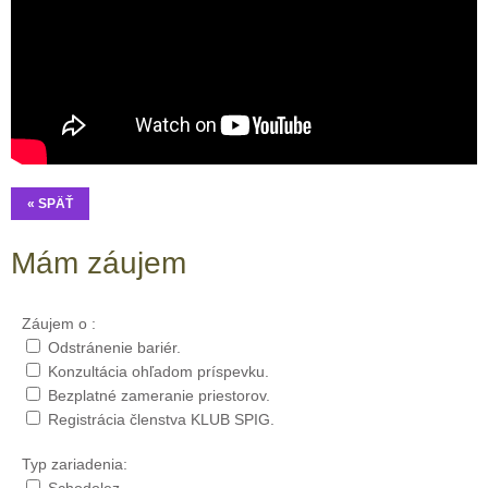
« SPÄŤ
Mám záujem
Záujem o :
Odstránenie bariér.
Konzultácia ohľadom príspevku.
Bezplatné zameranie priestorov.
Registrácia členstva KLUB SPIG.
Typ zariadenia: