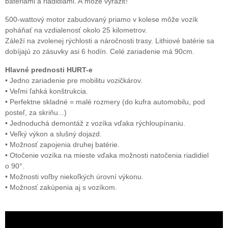
batériami a riadidlami. A môže vyraziť!
500-wattový motor zabudovaný priamo v kolese môže vozík
poháňať na vzdialenosť okolo 25 kilometrov.
Záleží na zvolenej rýchlosti a náročnosti trasy. Lithiové batérie sa
dobíjajú zo zásuvky asi 6 hodín. Celé zariadenie má 90cm.
Hlavné prednosti HURT-e
• Jedno zariadenie pre mobilitu vozičkárov.
• Veľmi ľahká konštrukcia.
• Perfektne skladné = malé rozmery (do kufra automobilu, pod
posteľ, za skriňu...)
• Jednoduchá demontáž z vozíka vďaka rýchloupínaniu.
• Veľký výkon a slušný dojazd.
• Možnosť zapojenia druhej batérie.
• Otočenie vozíka na mieste vďaka možnosti natočenia riadidiel
o 90°.
• Možnosti voľby niekoľkých úrovní výkonu.
• Možnosť zakúpenia aj s vozíkom.