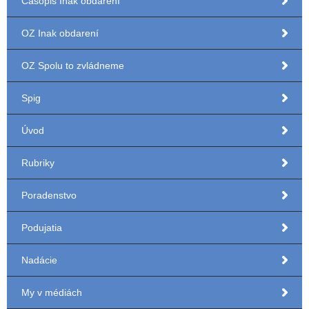
Časopis Inak obdarení
OZ Inak obdarení
OZ Spolu to zvládneme
Spig
Úvod
Rubriky
Poradenstvo
Podujatia
Nadácie
My v médiách