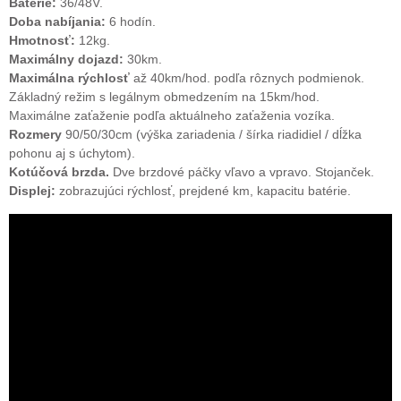
Batérie:
36/48V.
Doba nabíjania:
6 hodín.
Hmotnosť:
12kg.
Maximálny dojazd:
30km.
Maximálna rýchlosť
až 40km/hod. podľa rôznych podmienok.
Základný režim s legálnym obmedzením na 15km/hod.
Maximálne zaťaženie podľa aktuálneho zaťaženia vozíka.
Rozmery
90/50/30cm (výška zariadenia / šírka riadidiel / dĺžka
pohonu aj s úchytom).
Kotúčová brzda.
Dve brzdové páčky vľavo a vpravo. Stojanček.
Displej:
zobrazujúci rýchlosť, prejdené km, kapacitu batérie.