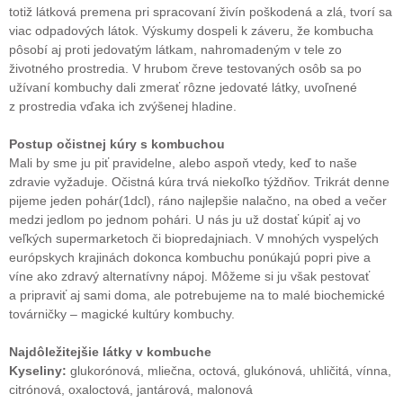
totiž látková premena pri spracovaní živín poškodená a zlá, tvorí sa
viac odpadových látok. Výskumy dospeli k záveru, že kombucha
pôsobí aj proti jedovatým látkam, nahromadeným v tele zo
životného prostredia. V hrubom čreve testovaných osôb sa po
užívaní kombuchy dali zmerať rôzne jedovaté látky, uvoľnené
z prostredia vďaka ich zvýšenej hladine.
Postup očistnej kúry s kombuchou
Mali by sme ju piť pravidelne, alebo aspoň vtedy, keď to naše
zdravie vyžaduje. Očistná kúra trvá niekoľko týždňov. Trikrát denne
pijeme jeden pohár(1dcl), ráno najlepšie nalačno, na obed a večer
medzi jedlom po jednom pohári. U nás ju už dostať kúpiť aj vo
veľkých supermarketoch či biopredajniach. V mnohých vyspelých
európskych krajinách dokonca kombuchu ponúkajú popri pive a
víne ako zdravý alternatívny nápoj. Môžeme si ju však pestovať
a pripraviť aj sami doma, ale potrebujeme na to malé biochemické
továrničky – magické kultúry kombuchy.
Najdôležitejšie látky v kombuche
Kyseliny:
glukorónová, mliečna, octová, glukónová, uhličitá, vínna,
citrónová, oxaloctová, jantárová, malonová