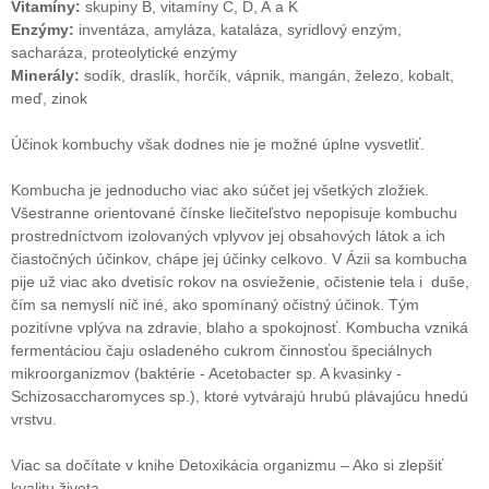
Vitamíny:
skupiny B, vitamíny C, D, A a K
Enzýmy:
inventáza, amyláza, kataláza, syridlový enzým,
sacharáza, proteolytické enzýmy
Minerály:
sodík, draslík, horčík, vápnik, mangán, železo, kobalt,
meď, zinok
Účinok kombuchy však dodnes nie je možné úplne vysvetliť.
Kombucha je jednoducho viac ako súčet jej všetkých zložiek.
Všestranne orientované čínske liečiteľstvo nepopisuje kombuchu
prostredníctvom izolovaných vplyvov jej obsahových látok a ich
čiastočných účinkov, chápe jej účinky celkovo. V Ázii sa kombucha
pije už viac ako dvetisíc rokov na osvieženie, očistenie tela i duše,
čím sa nemyslí nič iné, ako spomínaný očistný účinok. Tým
pozitívne vplýva na zdravie, blaho a spokojnosť. Kombucha vzniká
fermentáciou čaju osladeného cukrom činnosťou špeciálnych
mikroorganizmov (baktérie - Acetobacter sp. A kvasinky -
Schizosaccharomyces sp.), ktoré vytvárajú hrubú plávajúcu hnedú
vrstvu.
Viac sa dočítate v knihe Detoxikácia organizmu – Ako si zlepšiť
kvalitu života