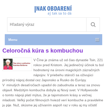
Menu
Celoročná kúra s kombuchou
V Číne je známa už od čias dynastie Tsin, 221
rokov pred Kristom. Jej jedinečný účinok tu bol
hodnotený na úrovni magických zázračných
nápojov. V priebehu stáročí sa oživujúci
prírodný nápoj dostal cez Japonsko a Rusko do Európy.
V minulých desaťročiach upadol do zabudnutia a teraz sa znovu
objavil. Medzitým kombucha dobyla aj Nový svet. V Hollywoode
o tomto nápoji platí mýtus, že je tajomstvom krásy a večnej
mladosti. Veľký počet filmových hviezd verí kombuche a pravidelne
ju pije. Nuž, skúsme jej užívaním aspoň raz v roku aj my očistiť