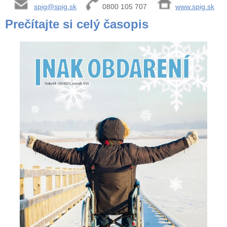
spig@spig.sk
0800 105 707
www.spig.sk
Prečítajte si celý časopis