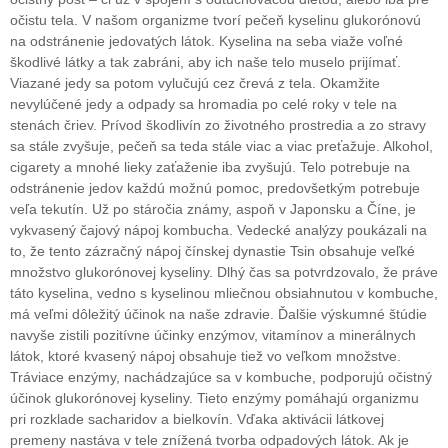
očistu tela. V našom organizme tvorí pečeň kyselinu glukorónovú
na odstránenie jedovatých látok. Kyselina na seba viaže voľné
škodlivé látky a tak zabráni, aby ich naše telo muselo prijímať.
Viazané jedy sa potom vylučujú cez črevá z tela. Okamžite
nevylúčené jedy a odpady sa hromadia po celé roky v tele na
stenách čriev. Prívod škodlivín zo životného prostredia a zo stravy
sa stále zvyšuje, pečeň sa teda stále viac a viac preťažuje. Alkohol,
cigarety a mnohé lieky zaťaženie iba zvyšujú. Telo potrebuje na
odstránenie jedov každú možnú pomoc, predovšetkým potrebuje
veľa tekutín. Už po stáročia známy, aspoň v Japonsku a Číne, je
vykvasený čajový nápoj kombucha. Vedecké analýzy poukázali na
to, že tento zázračný nápoj čínskej dynastie Tsin obsahuje veľké
množstvo glukorónovej kyseliny. Dlhý čas sa potvrdzovalo, že práve
táto kyselina, vedno s kyselinou mliečnou obsiahnutou v kombuche,
má veľmi dôležitý účinok na naše zdravie. Ďalšie výskumné štúdie
navyše zistili pozitívne účinky enzýmov, vitamínov a minerálnych
látok, ktoré kvasený nápoj obsahuje tiež vo veľkom množstve.
Tráviace enzýmy, nachádzajúce sa v kombuche, podporujú očistný
účinok glukorónovej kyseliny. Tieto enzýmy pomáhajú organizmu
pri rozklade sacharidov a bielkovín. Vďaka aktivácii látkovej
premeny nastáva v tele znížená tvorba odpadových látok. Ak je