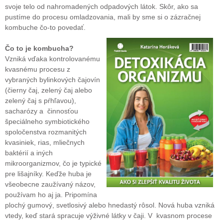
svoje telo od nahromadených odpadových látok. Skôr, ako sa
pustíme do procesu omladzovania, mali by sme si o zázračnej
kombuche čo-to povedať.
Čo to je kombucha?
Vzniká vďaka kontrolovanému
kvasnému procesu z
vybraných bylinkových čajovín
(čierny čaj, zelený čaj alebo
zelený čaj s pŕhľavou),
sacharózy a činnosťou
špeciálneho symbiotického
spoločenstva rozmanitých
kvasiniek, rias, mliečnych
baktérií a iných
mikroorganizmov, čo je typické
pre lišajníky. Keďže huba je
všeobecne zaužívaný názov,
používam ho aj ja. Pripomína
plochý gumový, svetlosivý alebo hnedastý rôsol. Nová huba vzniká
vtedy, keď stará spracuje výživné látky v čaji. V kvasnom procese