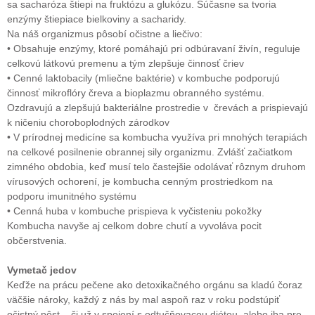
sa sacharóza štiepi na fruktózu a glukózu. Súčasne sa tvoria
enzýmy štiepiace bielkoviny a sacharidy.
Na náš organizmus pôsobí očistne a liečivo:
• Obsahuje enzýmy, ktoré pomáhajú pri odbúravaní živín, reguluje
celkovú látkovú premenu a tým zlepšuje činnosť čriev
• Cenné laktobacily (mliečne baktérie) v kombuche podporujú
činnosť mikroflóry čreva a bioplazmu obranného systému.
Ozdravujú a zlepšujú bakteriálne prostredie v črevách a prispievajú
k ničeniu choroboplodných zárodkov
• V prírodnej medicíne sa kombucha využíva pri mnohých terapiách
na celkové posilnenie obrannej sily organizmu. Zvlášť začiatkom
zimného obdobia, keď musí telo častejšie odolávať rôznym druhom
vírusových ochorení, je kombucha cenným prostriedkom na
podporu imunitného systému
• Cenná huba v kombuche prispieva k vyčisteniu pokožky
Kombucha navyše aj celkom dobre chutí a vyvoláva pocit
občerstvenia.
Vymetač jedov
Keďže na prácu pečene ako detoxikačného orgánu sa kladú čoraz
väčšie nároky, každý z nás by mal aspoň raz v roku podstúpiť
očistný pôst – či už v spojení s odtučňovacou diétou, alebo iba pre