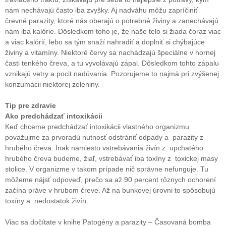
nám nechávajú často iba zvyšky. Aj nadváhu môžu zapríčiniť
črevné parazity, ktoré nás oberajú o potrebné živiny a zanechávajú
nám iba kalórie. Dôsledkom toho je, že naše telo si žiada čoraz viac
a viac kalórií, lebo sa tým snaží nahradiť a doplniť si chýbajúce
živiny a vitamíny. Niektoré červy sa nachádzajú špeciálne v hornej
časti tenkého čreva, a tu vyvolávajú zápal. Dôsledkom tohto zápalu
vznikajú vetry a pocit nadúvania. Pozorujeme to najmä pri zvýšenej
konzumácii niektorej zeleniny.
Tip pre zdravie
Ako predchádzať intoxikácii
Keď chceme predchádzať intoxikácii vlastného organizmu
považujme za prvoradú nutnosť odstrániť odpady a parazity z
hrubého čreva. Inak namiesto vstrebávania živín z upchatého
hrubého čreva budeme, žiaľ, vstrebávať iba toxíny z toxickej masy
stolice. V organizme v takom prípade nič správne nefunguje. Tu
môžeme nájsť odpoveď, prečo sa až 90 percent rôznych ochorení
začína práve v hrubom čreve. Až na bunkovej úrovni to spôsobujú
toxíny a nedostatok živín.
Viac sa dočítate v knihe Patogény a parazity – Časovaná bomba