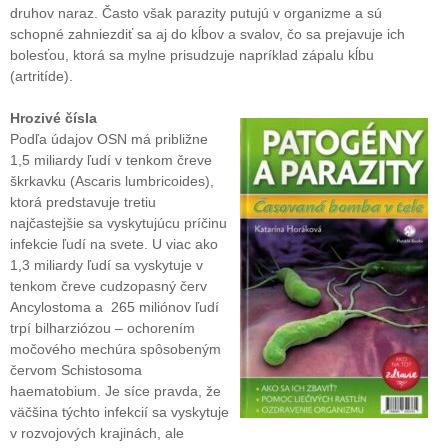
druhov naraz. Často však parazity putujú v organizme a sú
schopné zahniezdiť sa aj do kĺbov a svalov, čo sa prejavuje ich
bolesťou, ktorá sa mylne prisudzuje napríklad zápalu kĺbu
(artritíde).
Hrozivé čísla
Podľa údajov OSN má približne
1,5 miliardy ľudí v tenkom čreve
škrkavku (Ascaris lumbricoides),
ktorá predstavuje tretiu
najčastejšie sa vyskytujúcu príčinu
infekcie ľudí na svete. U viac ako
1,3 miliardy ľudí sa vyskytuje v
tenkom čreve cudzopasný červ
Ancylostoma a 265 miliónov ľudí
trpí bilharziózou – ochorením
močového mechúra spôsobeným
červom Schistosoma
haematobium. Je síce pravda, že
väčšina týchto infekcií sa vyskytuje
v rozvojových krajinách, ale