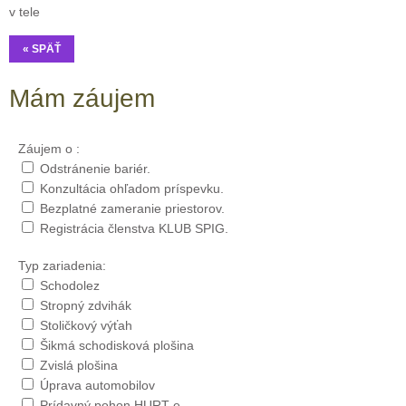
v tele
« SPÄŤ
Mám záujem
Záujem o :
Odstránenie bariér.
Konzultácia ohľadom príspevku.
Bezplatné zameranie priestorov.
Registrácia členstva KLUB SPIG.
Typ zariadenia:
Schodolez
Stropný zdvihák
Stoličkový výťah
Šikmá schodisková plošina
Zvislá plošina
Úprava automobilov
Prídavný pohon HURT-e