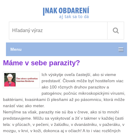
Menu
Máme v sebe parazity?
Ich výskytje oveľa častejší, ako si vieme
predstaviť. Človek môže byť hostiteľom viac
ako 100 rôznych druhov parazitov a
patogénov, počnúc mikroskopickými vírusmi,
baktériami, kvasinkami či plesňami až po pásomnicu, ktorá môže
narásť viac ako meter.
Nemýľme sa však, parazity nie sú iba v čreve, ako si to mnohí
predstavujeme. Môžu sa vyskytovať a žiť v takmer v každej časti
tela: v pľúcach, v pečeni, v žalúdku, v dvanástniku, v pažeráku, v
mozgu, v krvi, v koži, dokonca aj v očiach! A to i viac rozličných