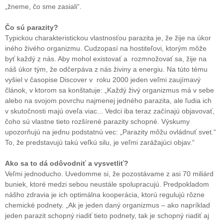
„žneme, čo sme zasiali“.
Čo sú parazity?
Typickou charakteristickou vlastnosťou parazita je, že žije na úkor
iného živého organizmu. Cudzopasí na hostiteľovi, ktorým môže
byť každý z nás. Aby mohol existovať a rozmnožovať sa, žije na
náš úkor tým, že odčerpáva z nás živiny a energiu. Na túto tému
vyšiel v časopise Discover v roku 2000 jeden veľmi zaujímavý
článok, v ktorom sa konštatuje: „Každý živý organizmus má v sebe
alebo na svojom povrchu najmenej jedného parazita, ale ľudia ich
v skutočnosti majú oveľa viac... Vedci iba teraz začínajú objavovať,
čoho sú vlastne tieto rozšírené parazity schopné. Výskumy
upozorňujú na jednu podstatnú vec: „Parazity môžu ovládnuť svet.“
To, že predstavujú takú veľkú silu, je veľmi zarážajúci objav.“
Ako sa to dá odôvodniť a vysvetliť?
Veľmi jednoducho. Uvedomme si, že pozostávame z asi 70 miliárd
buniek, ktoré medzi sebou neustále spolupracujú. Predpokladom
nášho zdravia je ich optimálna kooperácia, ktorú regulujú rôzne
chemické podnety. „Ak je jeden daný organizmus – ako napríklad
jeden parazit schopný riadiť tieto podnety, tak je schopný riadiť aj