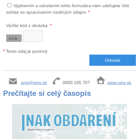
Vyplnením a odoslaním tohto formulára nám udeľujete Váš
súhlas so spracúvaním osobných údajov.
*
Vpíšte kód z obrázka:
*
*
Tento údaj je povinný
spig@spig.sk
0800 105 707
www.spig.sk
Prečítajte si celý časopis