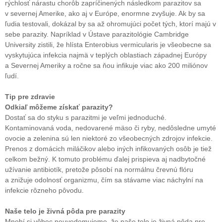
rýchlosť nárastu chorôb zapríčinených následkom parazitov sa
v severnej Amerike, ako aj v Európe, enormne zvyšuje. Ak by sa
ľudia testovali, dokázal by sa až ohromujúci počet tých, ktorí majú v
sebe parazity. Napríklad v Ústave parazitológie Cambridge
University zistili, že hlísta Enterobius vermicularis je všeobecne sa
vyskytujúca infekcia najmä v teplých oblastiach západnej Európy
a Severnej Ameriky a ročne sa ňou infikuje viac ako 200 miliónov
ľudí.
Tip pre zdravie
Odkiaľ môžeme získať parazity?
Dostať sa do styku s parazitmi je veľmi jednoduché.
Kontaminovaná voda, nedovarené mäso či ryby, nedôsledne umyté
ovocie a zelenina sú len niektoré zo všeobecných zdrojov infekcie.
Prenos z domácich miláčikov alebo iných infikovaných osôb je tiež
celkom bežný. K tomuto problému ďalej prispieva aj nadbytočné
užívanie antibiotík, pretože pôsobí na normálnu črevnú flóru
a znižuje odolnosť organizmu, čím sa stávame viac náchylní na
infekcie rôzneho pôvodu.
Naše telo je živná pôda pre parazity
Mnohí si vôbec neuvedomujeme, že naše telo je živná pôda pre