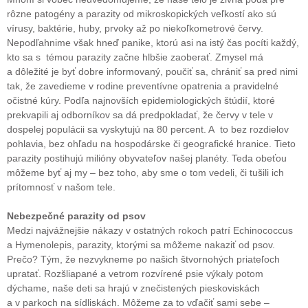
rôzne patogény a parazity od mikroskopických veľkostí ako sú
vírusy, baktérie, huby, prvoky až po niekoľkometrové červy.
Nepodľahnime však hneď panike, ktorú asi na istý čas pocíti každý,
kto sa s témou parazity začne hlbšie zaoberať. Zmysel má
a dôležité je byť dobre informovaný, poučiť sa, chrániť sa pred nimi
tak, že zavedieme v rodine preventívne opatrenia a pravidelné
očistné kúry. Podľa najnovších epidemiologických štúdií, ktoré
prekvapili aj odborníkov sa dá predpokladať, že červy v tele v
dospelej populácii sa vyskytujú na 80 percent. A to bez rozdielov
pohlavia, bez ohľadu na hospodárske či geografické hranice. Tieto
parazity postihujú milióny obyvateľov našej planéty. Teda obeťou
môžeme byť aj my – bez toho, aby sme o tom vedeli, či tušili ich
prítomnosť v našom tele.
Nebezpečné parazity od psov
Medzi najvážnejšie nákazy v ostatných rokoch patrí Echinococcus
a Hymenolepis, parazity, ktorými sa môžeme nakaziť od psov.
Prečo? Tým, že nezvykneme po našich štvornohých priateľoch
upratať. Rozšliapané a vetrom rozvírené psie výkaly potom
dýchame, naše deti sa hrajú v znečistených pieskoviskách
a v parkoch na sídliskách. Môžeme za to vďačiť sami sebe –