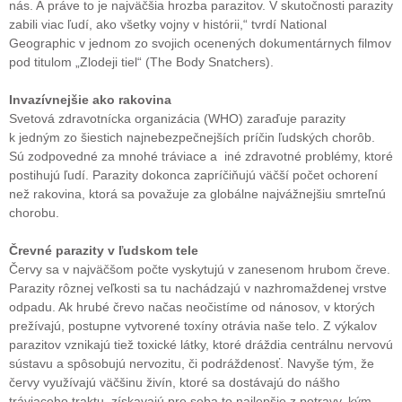
nás. A práve to je najväčšia hrozba parazitov. V skutočnosti parazity
zabili viac ľudí, ako všetky vojny v histórii,“ tvrdí National
Geographic v jednom zo svojich ocenených dokumentárnych filmov
pod titulom „Zlodeji tiel“ (The Body Snatchers).
Invazívnejšie ako rakovina
Svetová zdravotnícka organizácia (WHO) zaraďuje parazity
k jedným zo šiestich najnebezpečnejších príčin ľudských chorôb.
Sú zodpovedné za mnohé tráviace a iné zdravotné problémy, ktoré
postihujú ľudí. Parazity dokonca zapríčiňujú väčší počet ochorení
než rakovina, ktorá sa považuje za globálne najvážnejšiu smrteľnú
chorobu.
Črevné parazity v ľudskom tele
Červy sa v najväčšom počte vyskytujú v zanesenom hrubom čreve.
Parazity rôznej veľkosti sa tu nachádzajú v nazhromaždenej vrstve
odpadu. Ak hrubé črevo načas neočistíme od nánosov, v ktorých
prežívajú, postupne vytvorené toxíny otrávia naše telo. Z výkalov
parazitov vznikajú tiež toxické látky, ktoré dráždia centrálnu nervovú
sústavu a spôsobujú nervozitu, či podráždenosť. Navyše tým, že
červy využívajú väčšinu živín, ktoré sa dostávajú do nášho
tráviaceho traktu, získavajú pre seba to najlepšie z potravy, kým