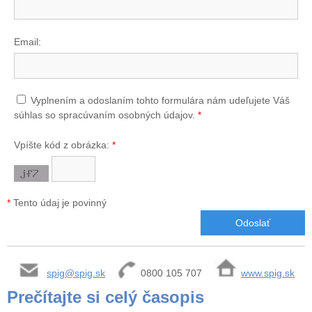
Email:
Vyplnením a odoslaním tohto formulára nám udeľujete Váš
súhlas so spracúvaním osobných údajov.
*
Vpíšte kód z obrázka:
*
*
Tento údaj je povinný
spig@spig.sk
0800 105 707
www.spig.sk
Prečítajte si celý časopis