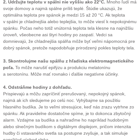
2. Udržujte teplotu v spálni nie vyššiu ako 22°C.
Mnoho ľudí má
svoje domovy a najmä spálne príliš teplé. Štúdie ukazujú, že
optimálna teplota pre spánok je medzi 15 až 20 °C. Ak teplota
v spálni je chladnejšia alebo teplejšia, to môže viesť k nepokojnému
spánku. Počas neho totiž vnútorná teplota tela klesne na najnižšiu
úroveň, všeobecne asi štyri hodiny po zaspatí. Vedci sa
domnievajú, že chladnejšia spálňa môže byť veľmi nápomocná pre
dobrý spánok, pretože napodobňuje prirodzený pokles teploty tela.
3. Skontrolujme našu spálňu z hľadiska elektromagnetického
poľa.
To môže narušiť epifýzu a produkciu melatonínu
a serotonínu. Môže mať rovnako i ďalšie negatívne účinky.
4. Odstráňme hodiny z dohľadu.
Prispievajú a môžu zapríčiniť prerušovaný, nepokojný spánok,
najmä ak ich sledujeme po celú noc. Vyhýbajme sa použitiu
hlasného budíka. Je to veľmi stresujúce, keď nás zrazu vytrhne zo
spánku. Ak pravidelne dostatočne spíme, je to dokonca zbytočný
alarm. Vzdajme sa budíka a nahraďme ho napríklad hudobným
alebo slnečným budíkom s digitálnym displejom, pričom intenzita
hudby či vstavaného svetla sa postupne zvyšuje, a tak simuluje
napríklad východ slnka.