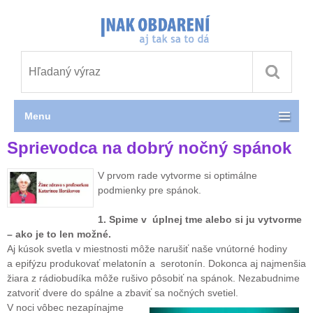
Menu
Sprievodca na dobrý nočný spánok
V prvom rade vytvorme si optimálne
podmienky pre spánok.
1. Spime v úplnej tme alebo si ju vytvorme
– ako je to len možné.
Aj kúsok svetla v miestnosti môže narušiť naše vnútorné hodiny
a epifýzu produkovať melatonín a serotonín. Dokonca aj najmenšia
žiara z rádiobudíka môže rušivo pôsobiť na spánok. Nezabudnime
zatvoriť dvere do spálne a zbaviť sa nočných svetiel.
V noci vôbec nezapínajme