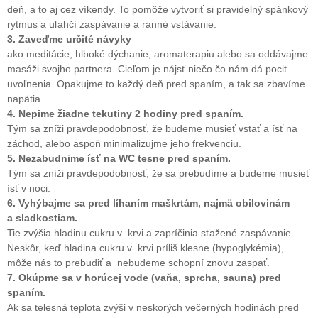
deň, a to aj cez víkendy. To pomôže vytvoriť si pravidelný spánkový
rytmus a uľahčí zaspávanie a ranné vstávanie.
3. Zaveďme určité návyky
ako meditácie, hlboké dýchanie, aromaterapiu alebo sa oddávajme
masáži svojho partnera. Cieľom je nájsť niečo čo nám dá pocit
uvoľnenia. Opakujme to každý deň pred spaním, a tak sa zbavíme
napätia.
4. Nepime žiadne tekutiny 2 hodiny pred spaním.
Tým sa zníži pravdepodobnosť, že budeme musieť vstať a ísť na
záchod, alebo aspoň minimalizujme jeho frekvenciu.
5. Nezabudnime ísť na WC tesne pred spaním.
Tým sa zníži pravdepodobnosť, že sa prebudíme a budeme musieť
ísť v noci.
6. Vyhýbajme sa pred líhaním maškrtám, najmä obilovinám
a sladkostiam.
Tie zvýšia hladinu cukru v krvi a zapríčinia sťažené zaspávanie.
Neskôr, keď hladina cukru v krvi príliš klesne (hypoglykémia),
môže nás to prebudiť a nebudeme schopní znovu zaspať.
7. Okúpme sa v horúcej vode (vaňa, sprcha, sauna) pred
spaním.
Ak sa telesná teplota zvýši v neskorých večerných hodinách pred