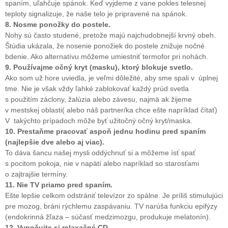
spaním, uľahčuje spánok. Keď vyjdeme z vane pokles telesnej
teploty signalizuje, že naše telo je pripravené na spánok.
8. Nosme ponožky do postele.
Nohy sú často studené, pretože majú najchudobnejší krvný obeh.
Štúdia ukázala, že nosenie ponožiek do postele znižuje nočné
bdenie. Ako alternatívu môžeme umiestniť termofor pri nohách.
9. Používajme očný kryt (masku), ktorý blokuje svetlo.
Ako som už hore uviedla, je veľmi dôležité, aby sme spali v úplnej
tme. Nie je však vždy ľahké zablokovať každý prúd svetla
s použitím záclony, žalúzia alebo závesu, najmä ak žijeme
v mestskej oblasti( alebo náš partner/ka chce ešte napríklad čítať)
V takýchto prípadoch môže byť užitočný očný kryt/maska.
10. Prestaňme pracovať aspoň jednu hodinu pred spaním
(najlepšie dve alebo aj viac).
To dáva šancu našej mysli oddýchnuť si a môžeme ísť spať
s pocitom pokoja, nie v napätí alebo napríklad so starosťami
o zajtrajšie termíny.
11. Nie TV priamo pred spaním.
Ešte lepšie celkom odstrániť televízor zo spálne. Je príliš stimulujúci
pre mozog, bráni rýchlemu zaspávaniu. TV narúša funkciu epifýzy
(endokrinná žľaza – súčasť medzimozgu, produkuje melatonín).
12. Vypočujte si relaxačné CD.