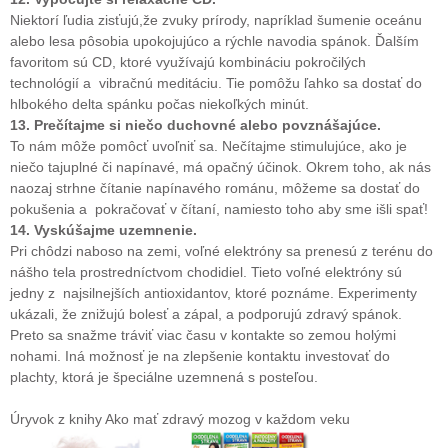
Niektorí ľudia zisťujú,že zvuky prírody, napríklad šumenie oceánu
alebo lesa pôsobia upokojujúco a rýchle navodia spánok. Ďalším
favoritom sú CD, ktoré využívajú kombináciu pokročilých
technológií a vibračnú meditáciu. Tie pomôžu ľahko sa dostať do
hlbokého delta spánku počas niekoľkých minút.
13. Prečítajme si niečo duchovné alebo povznášajúce.
To nám môže pomôcť uvoľniť sa. Nečítajme stimulujúce, ako je
niečo tajuplné či napínavé, má opačný účinok. Okrem toho, ak nás
naozaj strhne čítanie napínavého románu, môžeme sa dostať do
pokušenia a pokračovať v čítaní, namiesto toho aby sme išli spať!
14. Vyskúšajme uzemnenie.
Pri chôdzi naboso na zemi, voľné elektróny sa prenesú z terénu do
nášho tela prostredníctvom chodidiel. Tieto voľné elektróny sú
jedny z najsilnejších antioxidantov, ktoré poznáme. Experimenty
ukázali, že znižujú bolesť a zápal, a podporujú zdravý spánok.
Preto sa snažme tráviť viac času v kontakte so zemou holými
nohami. Iná možnosť je na zlepšenie kontaktu investovať do
plachty, ktorá je špeciálne uzemnená s posteľou.
Úryvok z knihy Ako mať zdravý mozog v každom veku