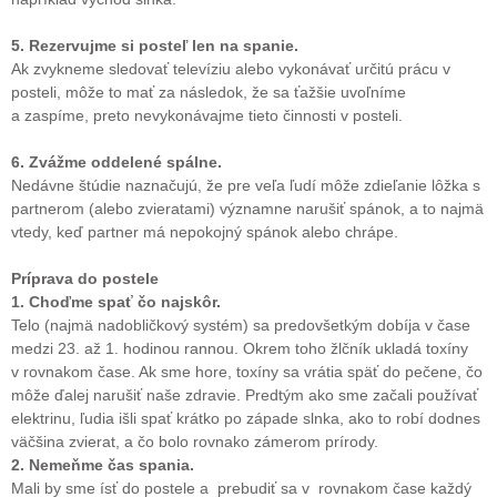
5. Rezervujme si posteľ len na spanie.
Ak zvykneme sledovať televíziu alebo vykonávať určitú prácu v
posteli, môže to mať za následok, že sa ťažšie uvoľníme
a zaspíme, preto nevykonávajme tieto činnosti v posteli.
6. Zvážme oddelené spálne.
Nedávne štúdie naznačujú, že pre veľa ľudí môže zdieľanie lôžka s
partnerom (alebo zvieratami) významne narušiť spánok, a to najmä
vtedy, keď partner má nepokojný spánok alebo chrápe.
Príprava do postele
1. Choďme spať čo najskôr.
Telo (najmä nadobličkový systém) sa predovšetkým dobíja v čase
medzi 23. až 1. hodinou rannou. Okrem toho žlčník ukladá toxíny
v rovnakom čase. Ak sme hore, toxíny sa vrátia späť do pečene, čo
môže ďalej narušiť naše zdravie. Predtým ako sme začali používať
elektrinu, ľudia išli spať krátko po západe slnka, ako to robí dodnes
väčšina zvierat, a čo bolo rovnako zámerom prírody.
2. Nemeňme čas spania.
Mali by sme ísť do postele a prebudiť sa v rovnakom čase každý