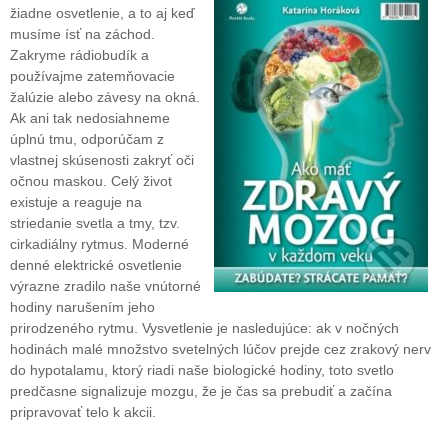
žiadne osvetlenie, a to aj keď
musíme ísť na záchod.
Zakryme rádiobudík a
používajme zatemňovacie
žalúzie alebo závesy na okná.
Ak ani tak nedosiahneme
úplnú tmu, odporúčam z
vlastnej skúsenosti zakryť oči
očnou maskou. Celý život
existuje a reaguje na
striedanie svetla a tmy, tzv.
cirkadiálny rytmus. Moderné
denné elektrické osvetlenie
výrazne zradilo naše vnútorné
hodiny narušením jeho
prirodzeného rytmu. Vysvetlenie je nasledujúce: ak v nočných
hodinách malé množstvo svetelných lúčov prejde cez zrakový nerv
do hypotalamu, ktorý riadi naše biologické hodiny, toto svetlo
predčasne signalizuje mozgu, že je čas sa prebudiť a začína
pripravovať telo k akcii.