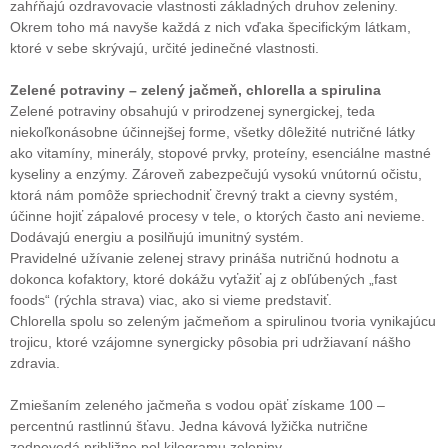
zahŕňajú ozdravovacie vlastnosti základných druhov zeleniny.
Okrem toho má navyše každá z nich vďaka špecifickým látkam,
ktoré v sebe skrývajú, určité jedinečné vlastnosti.
Zelené potraviny – zelený jačmeň, chlorella a spirulina
Zelené potraviny obsahujú v prirodzenej synergickej, teda
niekoľkonásobne účinnejšej forme, všetky dôležité nutričné látky
ako vitamíny, minerály, stopové prvky, proteíny, esenciálne mastné
kyseliny a enzýmy. Zároveň zabezpečujú vysokú vnútornú očistu,
ktorá nám pomôže spriechodniť črevný trakt a cievny systém,
účinne hojiť zápalové procesy v tele, o ktorých často ani nevieme.
Dodávajú energiu a posilňujú imunitný systém.
Pravidelné užívanie zelenej stravy prináša nutričnú hodnotu a
dokonca kofaktory, ktoré dokážu vyťažiť aj z obľúbených „fast
foods“ (rýchla strava) viac, ako si vieme predstaviť.
Chlorella spolu so zeleným jačmeňom a spirulinou tvoria vynikajúcu
trojicu, ktoré vzájomne synergicky pôsobia pri udržiavaní nášho
zdravia.
Zmiešaním zeleného jačmeňa s vodou opäť získame 100 –
percentnú rastlinnú šťavu. Jedna kávová lyžička nutrične
zodpovedá približne pol kilogramu zeleniny.