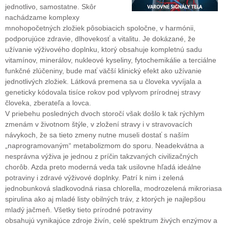
jednotlivo, samostatne. Skôr
nachádzame komplexy
mnohopočetných zložiek pôsobiacich spoločne, v harmónii,
podporujúce zdravie, dlhovekosť a vitalitu. Je dokázané, že
užívanie výživového doplnku, ktorý obsahuje kompletnú sadu
vitamínov, minerálov, nukleové kyseliny, fytochemikálie a terciálne
funkčné zlúčeniny, bude mať väčší klinický efekt ako užívanie
jednotlivých zložiek. Látková premena sa u človeka vyvíjala a
geneticky kódovala tisíce rokov pod vplyvom prírodnej stravy
človeka, zberateľa a lovca.
V priebehu posledných dvoch storočí však došlo k tak rýchlym
zmenám v životnom štýle, v zložení stravy i v stravovacích
návykoch, že sa tieto zmeny nutne museli dostať s naším
„naprogramovaným“ metabolizmom do sporu. Neadekvátna a
nesprávna výživa je jednou z príčin takzvaných civilizačných
chorôb. Azda preto moderná veda tak usilovne hľadá ideálne
potraviny i zdravé výživové doplnky. Patrí k nim i zelená
jednobunková sladkovodná riasa chlorella, modrozelená mikroriasa
spirulina ako aj mladé listy obilných tráv, z ktorých je najlepšou
mladý jačmeň. Všetky tieto prírodné potraviny
obsahujú vynikajúce zdroje živín, celé spektrum živých enzýmov a