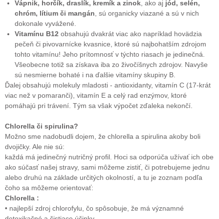
Vápnik, horčík, draslík, kremík a zinok
, ako aj
jód, selén,
chróm, lítium či mangán
, sú organicky viazané a sú v nich
dokonale vyvážené.
Vitamínu B12
obsahujú dvakrát viac ako napríklad hovädzia
pečeň či pivovarnícke kvasnice, ktoré sú najbohatším zdrojom
tohto vitamínu! Jeho prítomnosť v týchto riasach je jedinečná.
Všeobecne totiž sa získava iba zo živočíšnych zdrojov. Navyše
sú nesmierne bohaté i na ďalšie vitamíny skupiny B.
Ďalej obsahujú molekuly mladosti - antioxidanty, vitamín C (17-krát
viac než v pomaranči), vitamín E a celý rad enzýmov, ktoré
pomáhajú pri trávení. Tým sa však výpočet zďaleka nekončí.
Chlorella či spirulina?
Možno sme nadobudli dojem, že chlorella a spirulina akoby boli
dvojičky. Ale nie sú:
každá má jedinečný nutričný profil. Hoci sa odporúča užívať ich obe
ako súčasť našej stravy, sami môžeme zistiť, či potrebujeme jednu
alebo druhú na základe určitých okolností, a tu je zoznam podľa
čoho sa môžeme orientovať:
Chlorella :
• najlepší zdroj chlorofylu, čo spôsobuje, že má významné
detoxikačné a čistiace účinky,