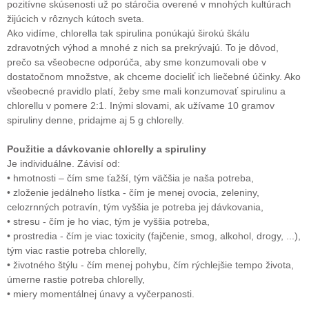
pozitívne skúsenosti už po stáročia overené v mnohých kultúrach
žijúcich v rôznych kútoch sveta.
Ako vidíme, chlorella tak spirulina ponúkajú širokú škálu
zdravotných výhod a mnohé z nich sa prekrývajú. To je dôvod,
prečo sa všeobecne odporúča, aby sme konzumovali obe v
dostatočnom množstve, ak chceme docieliť ich liečebné účinky. Ako
všeobecné pravidlo platí, žeby sme mali konzumovať spirulinu a
chlorellu v pomere 2:1. Inými slovami, ak užívame 10 gramov
spiruliny denne, pridajme aj 5 g chlorelly.
Použitie a dávkovanie chlorelly a spiruliny
Je individuálne. Závisí od:
• hmotnosti – čím sme ťažší, tým väčšia je naša potreba,
• zloženie jedálneho lístka - čím je menej ovocia, zeleniny,
celozrnných potravín, tým vyššia je potreba jej dávkovania,
• stresu - čím je ho viac, tým je vyššia potreba,
• prostredia - čím je viac toxicity (fajčenie, smog, alkohol, drogy, ...),
tým viac rastie potreba chlorelly,
• životného štýlu - čím menej pohybu, čím rýchlejšie tempo života,
úmerne rastie potreba chlorelly,
• miery momentálnej únavy a vyčerpanosti.