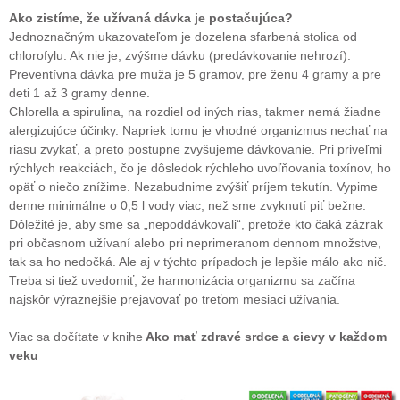
Ako zistíme, že užívaná dávka je postačujúca?
Jednoznačným ukazovateľom je dozelena sfarbená stolica od
chlorofylu. Ak nie je, zvýšme dávku (predávkovanie nehrozí).
Preventívna dávka pre muža je 5 gramov, pre ženu 4 gramy a pre
deti 1 až 3 gramy denne.
Chlorella a spirulina, na rozdiel od iných rias, takmer nemá žiadne
alergizujúce účinky. Napriek tomu je vhodné organizmus nechať na
riasu zvykať, a preto postupne zvyšujeme dávkovanie. Pri priveľmi
rýchlych reakciách, čo je dôsledok rýchleho uvoľňovania toxínov, ho
opäť o niečo znížime. Nezabudnime zvýšiť príjem tekutín. Vypime
denne minimálne o 0,5 l vody viac, než sme zvyknutí piť bežne.
Dôležité je, aby sme sa „nepoddávkovali“, pretože kto čaká zázrak
pri občasnom užívaní alebo pri neprimeranom dennom množstve,
tak sa ho nedočká. Ale aj v týchto prípadoch je lepšie málo ako nič.
Treba si tiež uvedomiť, že harmonizácia organizmu sa začína
najskôr výraznejšie prejavovať po treťom mesiaci užívania.
Viac sa dočítate v knihe
Ako mať zdravé srdce a cievy v každom
veku