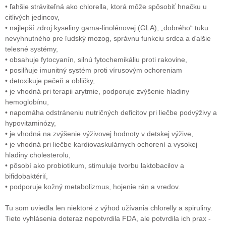
• ľahšie stráviteľná ako chlorella, ktorá môže spôsobiť hnačku u
citlivých jedincov,
• najlepší zdroj kyseliny gama-linolénovej (GLA), „dobrého“ tuku
nevyhnutného pre ľudský mozog, správnu funkciu srdca a ďalšie
telesné systémy,
• obsahuje fytocyanín, silnú fytochemikáliu proti rakovine,
• posilňuje imunitný systém proti vírusovým ochoreniam
• detoxikuje pečeň a obličky,
• je vhodná pri terapii arytmie, podporuje zvýšenie hladiny
hemoglobínu,
• napomáha odstráneniu nutričných deficitov pri liečbe podvýživy a
hypovitaminózy,
• je vhodná na zvýšenie výživovej hodnoty v detskej výžive,
• je vhodná pri liečbe kardiovaskulárnych ochorení a vysokej
hladiny cholesterolu,
• pôsobí ako probiotikum, stimuluje tvorbu laktobacilov a
bifidobaktérií,
• podporuje kožný metabolizmus, hojenie rán a vredov.
Tu som uviedla len niektoré z výhod užívania chlorelly a spiruliny.
Tieto vyhlásenia doteraz nepotvrdila FDA, ale potvrdila ich prax -