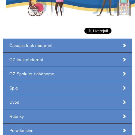
Časopis Inak obdarení
OZ Inak obdarení
OZ Spolu to zvládneme
Spig
Úvod
Rubriky
Poradenstvo