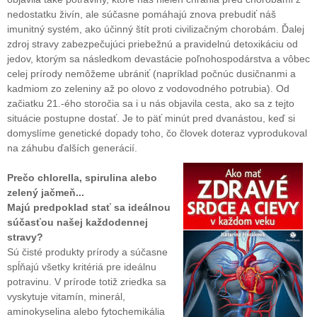
nedostatku živín, ale súčasne pomáhajú znova prebudiť náš
imunitný systém, ako účinný štít proti civilizačným chorobám. Ďalej
zdroj stravy zabezpečujúci priebežnú a pravidelnú detoxikáciu od
jedov, ktorým sa následkom devastácie poľnohospodárstva a vôbec
celej prírody nemôžeme ubrániť (napríklad počnúc dusičnanmi a
kadmiom zo zeleniny až po olovo z vodovodného potrubia). Od
začiatku 21.-ého storočia sa i u nás objavila cesta, ako sa z tejto
situácie postupne dostať. Je to päť minút pred dvanástou, keď si
domyslíme genetické dopady toho, čo človek doteraz vyprodukoval
na záhubu ďalších generácií.
Prečo chlorella, spirulina alebo
zelený jačmeň...
Majú predpoklad stať sa ideálnou
súčasťou našej každodennej
stravy?
Sú čisté produkty prírody a súčasne
spĺňajú všetky kritériá pre ideálnu
potravinu. V prírode totiž zriedka sa
vyskytuje vitamín, minerál,
aminokyselina alebo fytochemikália