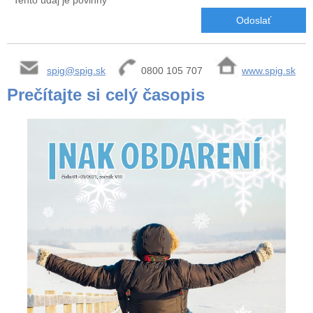
*
Tento údaj je povinný
spig@spig.sk
0800 105 707
www.spig.sk
Prečítajte si celý časopis