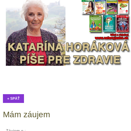
« SPÄŤ
Mám záujem
Záujem o :