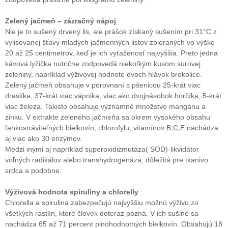
Zelený jačmeň – zázračný nápoj
Nie je to sušený drvený lis, ale prášok získaný sušením pri 31°C z
vylisovanej šťavy mladých jačmenných listov zbieraných vo výške
20 až 25 centimetrov, keď je ich vyťaženosť najvyššia. Preto jedna
kávová lyžička nutrične zodpovedá niekoľkým kusom surovej
zeleniny, napríklad výživovej hodnote dvoch hlávok brokolice.
Zelený jačmeň obsahuje v porovnaní s pšenicou 25-krát viac
draslíka, 37-krát viac vápnika, viac ako dvojnásobok horčíka, 5-krát
viac železa. Takisto obsahuje významné množstvo mangánu a
zinku. V extrakte zeleného jačmeňa sa okrem vysokého obsahu
ľahkostráviteľných bielkovín, chlorofylu, vitamínov B,C,E nachádza
aj viac ako 30 enzýmov.
Medzi inými aj napríklad superoxidizmutáza( SOD)-likvidátor
voľných radikálov alebo transhydrogenáza, dôležitá pre tkanivo
srdca a podobne.
Výživová hodnota spiruliny a chlorelly
Chlorella a spirulina zabezpečujú najvyššiu možnú výživu zo
všetkých rastlín, ktoré človek doteraz pozná. V ich sušine sa
nachádza 65 až 71 percent plnohodnotných bielkovín. Obsahujú 18