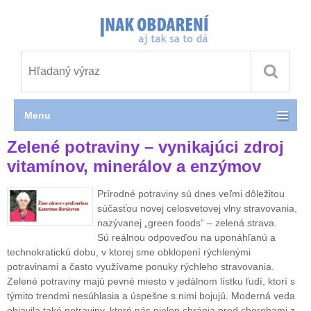
Menu
Zelené potraviny – vynikajúci zdroj
vitamínov, minerálov a enzýmov
Prírodné potraviny sú dnes veľmi dôležitou
súčasťou novej celosvetovej vlny stravovania,
nazývanej „green foods“ – zelená strava.
Sú reálnou odpoveďou na uponáhľanú a
technokratickú dobu, v ktorej sme obklopení rýchlenými
potravinami a často využívame ponuky rýchleho stravovania.
Zelené potraviny majú pevné miesto v jedálnom lístku ľudí, ktorí s
týmito trendmi nesúhlasia a úspešne s nimi bojujú. Moderná veda
objavila také potraviny, ktoré nás nielen chránia pred chorobami z