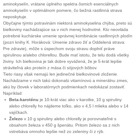
aminokyselín, vrátane úplného spektra ôsmich esenciálnych
aminokyselín v optimálnom pomere, čo bežná rastlinná strava
neposkytuje.
Obyčajne týmto potravinám niektorá aminokyselina chýba, preto sú
bielkoviny nachádzajúce sa v nich menej hodnotné. Kto neovláda
potrebné kuchárske umenie správnej kombinácie rastlinných plodín
(pozri knihy K. Horáková: Umenie zdravo žiť a Oddelená strava:
Pre zdravie), môže s úspechom svoju stravu doplniť práve
spirulinou a/alebo chlorellou. Bude mať istotu, že telu dodá všetky
živiny. Ich bielkovina je tak dobre vyvážená, že je 5-krát lepšie
stráviteľná ako proteín z mäsa či sójových bôbov.
Tieto riasy však nemajú len jedinečné bielkovinové zloženie.
Nachádzame v nich takú dokonalú vitamínovú a minerálnu zmes,
akú by človek v laboratórnych podmienkach nedokázal zostaviť.
Napríklad:
Beta-karoténu
je 10-krát viac ako v karotke, 10 g spiruliny
alebo chlorelly ho nájdeme toľko, ako v 4,5 l mlieka alebo v 14
vajíčkach.
Železo
v 10 g spiruliny alebo chlorelly je porovnateľné s
obsahom železa v 450 g špenátu. Pritom železo sa z nich
vstrebáva omnoho lepšie než zo zeleniny či z rýb.