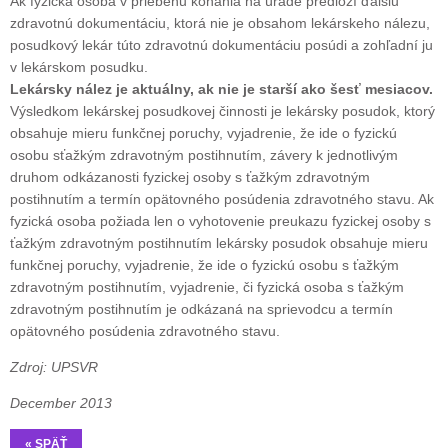
Ak fyzická osoba v priebehu konania na úrade predloží ďalšiu
zdravotnú dokumentáciu, ktorá nie je obsahom lekárskeho nálezu,
posudkový lekár túto zdravotnú dokumentáciu posúdi a zohľadní ju
v lekárskom posudku.
Lekársky nález je aktuálny, ak nie je starší ako šesť mesiacov.
Výsledkom lekárskej posudkovej činnosti je lekársky posudok, ktorý
obsahuje mieru funkčnej poruchy, vyjadrenie, že ide o fyzickú
osobu sťažkým zdravotným postihnutím, závery k jednotlivým
druhom odkázanosti fyzickej osoby s ťažkým zdravotným
postihnutím a termín opätovného posúdenia zdravotného stavu. Ak
fyzická osoba požiada len o vyhotovenie preukazu fyzickej osoby s
ťažkým zdravotným postihnutím lekársky posudok obsahuje mieru
funkčnej poruchy, vyjadrenie, že ide o fyzickú osobu s ťažkým
zdravotným postihnutím, vyjadrenie, či fyzická osoba s ťažkým
zdravotným postihnutím je odkázaná na sprievodcu a termín
opätovného posúdenia zdravotného stavu.
Zdroj: UPSVR
December 2013
« SPÄŤ