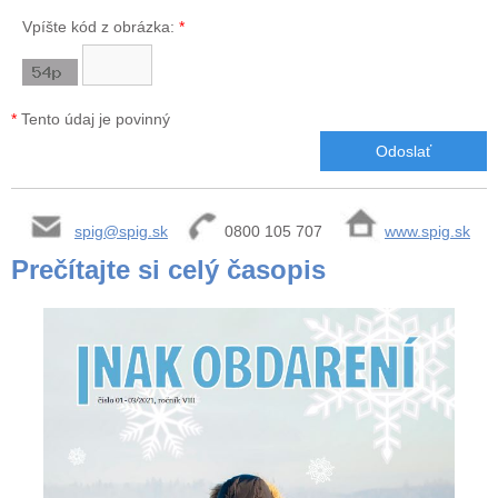
Vpíšte kód z obrázka:
*
*
Tento údaj je povinný
spig@spig.sk
0800 105 707
www.spig.sk
Prečítajte si celý časopis