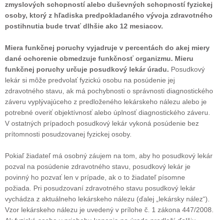
zmyslových schopností alebo duševných schopností fyzickej
osoby, ktorý z hľadiska predpokladaného vývoja zdravotného
postihnutia bude trvať dlhšie ako 12 mesiacov.
Miera funkčnej poruchy vyjadruje v percentách do akej miery
dané ochorenie obmedzuje funkčnosť organizmu. Mieru
funkčnej poruchy určuje posudkový lekár úradu.
Posudkový
lekár si môže predvolať fyzickú osobu na posúdenie jej
zdravotného stavu, ak má pochybnosti o správnosti diagnostického
záveru vyplývajúceho z predloženého lekárskeho nálezu alebo je
potrebné overiť objektívnosť alebo úplnosť diagnostického záveru.
V ostatných prípadoch posudkový lekár vykoná posúdenie bez
prítomnosti posudzovanej fyzickej osoby.
Pokiaľ žiadateľ má osobný záujem na tom, aby ho posudkový lekár
pozval na posúdenie zdravotného stavu, posudkový lekár je
povinný ho pozvať len v prípade, ak o to žiadateľ písomne
požiada. Pri posudzovaní zdravotného stavu posudkový lekár
vychádza z aktuálneho lekárskeho nálezu (ďalej „lekársky nález“).
Vzor lekárskeho nálezu je uvedený v prílohe č. 1 zákona 447/2008.