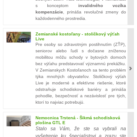
s konceptom
invalidného vozíka
kompenzácie
, prináša revolučné zmeny do
každodenného prostredia.
Zemianské kostoľany - stoličkový výťah
Live
Pre osoby so zdravotným postihnutím (ZŤP),
seniorov alebo ľudí s dočasne zníženou
mobilitou môžu schody v bytových domoch
bez výťahu predstavovať významnú prekážku.
V Zemianskych Kostoľanoch sa tento problém
týka mnohých obyvateľov. Stoličkový výťah
Live je moderné a efektívne riešenie, ktoré
odstraňuje schodiskové bariéry a prináša
pohodlie, bezpečnosť a nezávislosť pre tých,
ktorí to najviac potrebujú.
Nemocnica Trstená - Šikmá schodisková
plošina GTL E
Stalo sa Vám, že ste sa vybrali na
vyšetrenie ku špecialistovi a zrazu ste