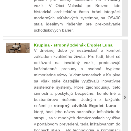
vozík. V Obci Valaská pri Brezne, kde
historická architektúra často bráni integrácii
moderných výťahových systémov, sa OS400
stala ideálnym riešením pre prekonávanie
schodiskových bariér.
Krupina - stropný zdvihák Ergolet Luna
V dnešnej dobe je nezávislosť a komfort
základom kvalitného života. Pre ľudí, ktorí sú
odkázaní na invalidný vozík, predstavujú
každodenné presuny a osobná hygiena
mimoriadne výzvy. V domácnostiach v Krupine
sa však stále častejšie využívajú inovatívne
asistenčné systémy, ktoré zjednodušujú tieto
činnosti a poskytujú bezpečné, komfortné a
bezbariérové riešenie. Jedným z takýchto
riešení je
stropný zdvihák Ergolet Luna
–
ktorý, hoci jeho názov naznačuje inštaláciu do
stropu, sa v mnohých domácnostiach využíva
v portálovom prevedení, teda inštalovanom do
bočných stien. Táto technológia, v kombinácii