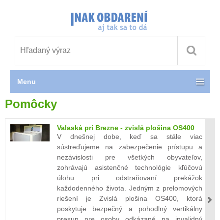
Menu
Pomôcky
Valaská pri Brezne - zvislá plošina OS400
V dnešnej dobe, keď sa stále viac
sústreďujeme na zabezpečenie prístupu a
nezávislosti pre všetkých obyvateľov,
zohrávajú asistenčné technológie kľúčovú
úlohu pri odstraňovaní prekážok
každodenného života. Jedným z prelomových
riešení je Zvislá plošina OS400, ktorá
poskytuje bezpečný a pohodlný vertikálny
presun pre osoby odkázané na invalidný