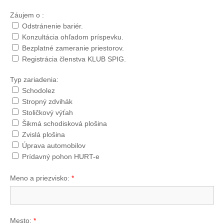
Záujem o :
Odstránenie bariér.
Konzultácia ohľadom príspevku.
Bezplatné zameranie priestorov.
Registrácia členstva KLUB SPIG.
Typ zariadenia:
Schodolez
Stropný zdvihák
Stoličkový výťah
Šikmá schodisková plošina
Zvislá plošina
Úprava automobilov
Prídavný pohon HURT-e
Meno a priezvisko:
*
Mesto:
*