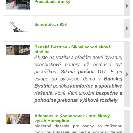
Presadacie dosky
Schodolez n956
Banská Bystrica - Šikmá schodisková
plošina
Ak ste na vozíku a hľadáte nové bývanie,
schodiskové bariéry už nemusia byť
prekážkou.
Šikmá plošina GTL E
pri
vstupe do bytového domu v
Banskej
Bystrici
ponúka
komfortné a spoľahlivé
riešenie
, ktoré Vám umožní
bezpečne a
pohodlne prekonať výškové rozdiely
.
Adamovské Kochanovce - stoličkový
výťah Homeglide
Moderné riešenia pre osoby so zníženou
mobilitou prinášajú jedinečné možnosti zlepšiť