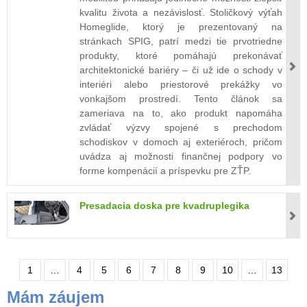
kvalitu života a nezávislosť. Stoličkový výťah
Homeglide, ktorý je prezentovaný na
stránkach SPIG, patrí medzi tie prvotriedne
produkty, ktoré pomáhajú prekonávať
architektonické bariéry – či už ide o schody v
interiéri alebo priestorové prekážky vo
vonkajšom prostredí. Tento článok sa
zameriava na to, ako produkt napomáha
zvládať výzvy spojené s prechodom
schodiskov v domoch aj exteriéroch, pričom
uvádza aj možnosti finančnej podpory vo
forme kompenácií a príspevku pre ZŤP.
Presadacia doska pre kvadruplegika
1
…
4
5
6
7
8
9
10
…
13
Mám záujem