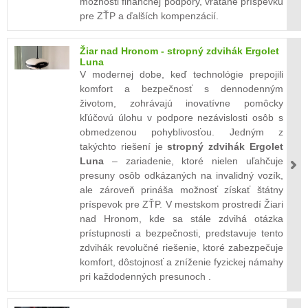
možnosti finančnej podpory, vrátane príspevku
pre ZŤP a ďalších kompenzácií.
Žiar nad Hronom - stropný zdvihák Ergolet
Luna
V modernej dobe, keď technológie prepojili
komfort a bezpečnosť s dennodenným
životom, zohrávajú inovatívne pomôcky
kľúčovú úlohu v podpore nezávislosti osôb s
obmedzenou pohyblivosťou. Jedným z
takýchto riešení je
stropný zdvihák Ergolet
Luna
– zariadenie, ktoré nielen uľahčuje
presuny osôb odkázaných na invalidný vozík,
ale zároveň prináša možnosť získať štátny
príspevok pre ZŤP. V mestskom prostredí Žiari
nad Hronom, kde sa stále zdvihá otázka
prístupnosti a bezpečnosti, predstavuje tento
zdvihák revolučné riešenie, ktoré zabezpečuje
komfort, dôstojnosť a zníženie fyzickej námahy
pri každodenných presunoch .