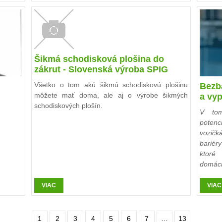
Šikmá schodisková plošina do
zákrut - Slovenská výroba SPIG
Všetko o tom akú šikmú schodiskovú plošinu
Bezb
môžete mať doma, ale aj o výrobe šikmých
a vy
schodiskových plošín.
V tom
poten
vozičk
bariér
ktoré
domácn
VIAC
VIAC
1
2
3
4
5
6
7
…
13