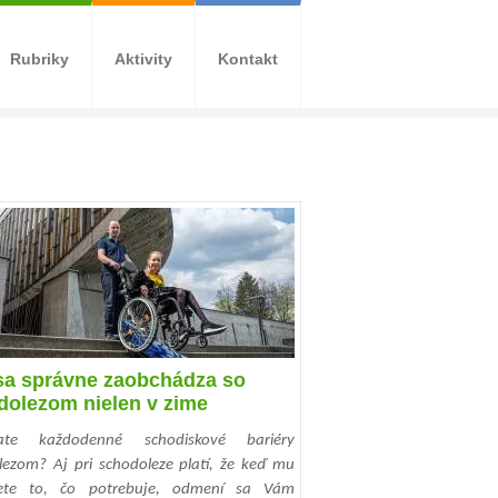
Rubriky
Aktivity
Kontakt
sa správne zaobchádza so
dolezom nielen v zime
vate každodenné schodiskové bariéry
lezom? Aj pri schodoleze platí, že keď mu
jete to, čo potrebuje, odmení sa Vám