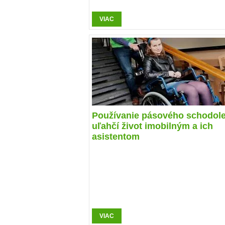
VIAC
Používanie pásového schodol
uľahčí život imobilným a ich
asistentom
VIAC