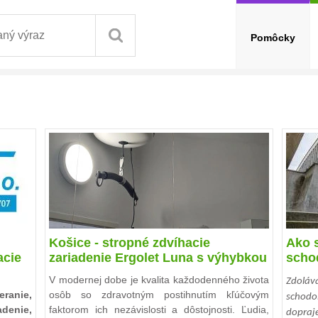
Pomôcky
Košice - stropné zdvíhacie
Ako 
acie
zariadenie Ergolet Luna s výhybkou
scho
V modernej dobe je kvalita každodenného života
Zdolá
anie,
osôb so zdravotným postihnutím kľúčovým
schodo
denie,
faktorom ich nezávislosti a dôstojnosti. Ľudia,
dopra