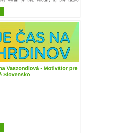
kový výťah je tiež vhodný aj pre ťažko
tne postihnutých.
a Vaszondiová - Motivátor pre
é Slovensko