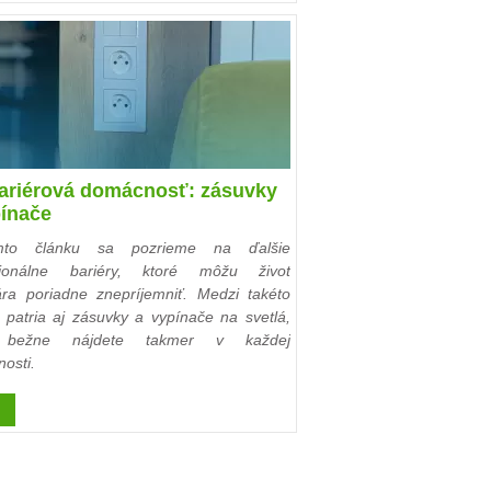
ariérová domácnosť: zásuvky
pínače
to článku sa pozrieme na ďalšie
cionálne bariéry, ktoré môžu život
ára poriadne znepríjemniť. Medzi takéto
y patria aj zásuvky a vypínače na svetlá,
 bežne nájdete takmer v každej
osti.