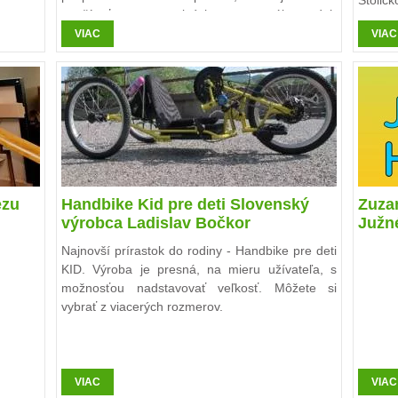
Stolič
používať vo verejných a súkromných
zdravo
priestoroch. Je vhodná do interiéru ako aj do
VIAC
VIAC
exteriéru. Môže byť inštalovaná vo vlastnom
ohradení alebo sa umiestni do murovanej
šachty.
ezu
Handbike Kid pre deti Slovenský
Zuzan
výrobca Ladislav Bočkor
Južn
Najnovší prírastok do rodiny - Handbike pre deti
KID. Výroba je presná, na mieru užívateľa, s
možnosťou nadstavovať veľkosť. Môžete si
vybrať z viacerých rozmerov.
VIAC
VIAC