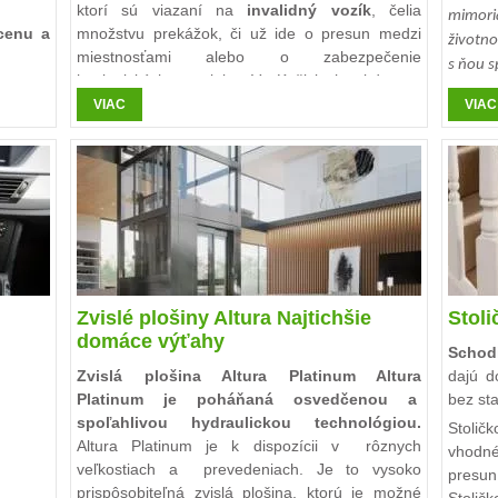
ktorí sú viazaní na
invalidný vozík
, čelia
mimor
 cenu a
množstvu prekážok, či už ide o presun medzi
životn
miestnosťami alebo o zabezpečenie
s ňou 
hygienických potrieb. V Košiciach, kde sa
stretáva historická architektúra s modernými
VIAC
VIAC
 tu pre
technológiami, predstavuje
stropné zdvíhacie
zariadenie
– konkrétne model Ergolet Luna s
výhibkou – inovatívne riešenie, ktoré
zjednodušuje každodenné úkony a prispieva k
väčšej samostatnosti. Tento článok sa podrobne
venuje technickým špecifikáciám zariadenia,
jeho výhodám pri každodenných presunoch,
významu finančnej podpory prostredníctvom
kompenzácií
a
príspevku pre ZŤP
, a navyše
Zvislé plošiny Altura Najtichšie
Stol
predstavuje aj unikátny mechanizmus výhibky.
domáce výťahy
Schod
Zvislá plošina Altura Platinum Altura
dajú d
Platinum je poháňaná osvedčenou a
bez sta
spoľahlivou hydraulickou technológiou.
Stolič
Altura Platinum je k dispozícii v rôznych
vhodné
veľkostiach a prevedeniach. Je to vysoko
presu
prispôsobiteľná zvislá plošina, ktorú je možné