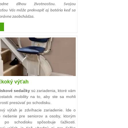
iadne dlhou životnosťou. Svojou
osťou Vás môže prekvapiť aj batéria keď sa
správne zaobchádza.
ičkoký výťah
iskové sedačky
sú zariadenia, ktoré vám
ostatok mobility na to, aby ste sa mohli
rostí presúvať po schodisku.
kový výťah je zdvíhacie zariadenie. Ide o
 riešenie pre seniorov a osoby, ktorým
n po schodisku spôsobuje ťažkosti.