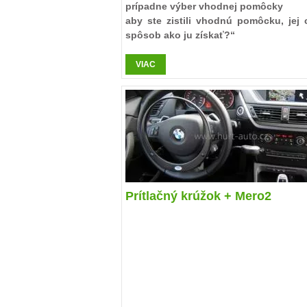
prípadne výber vhodnej pomôcky
aby ste zistili vhodnú pomôcku, jej
spôsob ako ju získať?“
VIAC
Naše komplexné služby a poradenstvo sú
Vás!
Prítlačný krúžok + Mero2