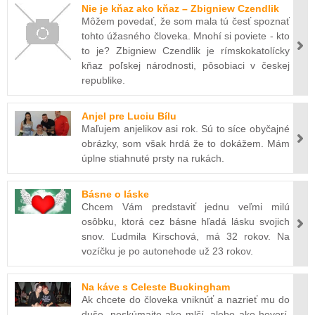
Nie je kňaz ako kňaz – Zbigniew Czendlik
Môžem povedať, že som mala tú česť spoznať
tohto úžasného človeka. Mnohí si poviete - kto
to je? Zbigniew Czendlik je rímskokatolícky
kňaz poľskej národnosti, pôsobiaci v českej
republike.
Anjel pre Luciu Bílu
Maľujem anjelikov asi rok. Sú to síce obyčajné
obrázky, som však hrdá že to dokážem. Mám
úplne stiahnuté prsty na rukách.
Básne o láske
Chcem Vám predstaviť jednu veľmi milú
osôbku, ktorá cez básne hľadá lásku svojich
snov. Ľudmila Kirschová, má 32 rokov. Na
vozíčku je po autonehode už 23 rokov.
Na káve s Celeste Buckingham
Ak chcete do človeka vniknúť a nazrieť mu do
duše, neskúmajte ako mlčí, alebo ako hovorí,