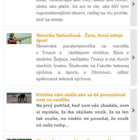
alebo ako plače, ba ani to nie, ako blčí tými
najvznešenejšími ideami, radšej sa mu prizrite,
keď sa smeje.
Veronika Vadovičová - Žena, ktorá miluje
šport
Slovenská paralympionička sa narodila
v Trnave s rázštepom chrbtice. Býva v
dedinke Šelpice, neďaleko Trnavy a má dvoch
starších bratov. Študovala na Fakulte telesnej
výchovy a športu v Olomouci, odbor
aplikovaná telesná výchova.
Kristína nám ukáže ako sa dá precestovať
svet na vozíčku
Na prvý pohľad, keď som vás zbadala, som
si myslela, že iba skúšate vozik, že sa len
tak vozíte, no niekto mi povedal, že vozík
sú vaše nohy...