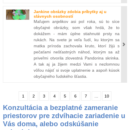
Jankine obrázky zdobia príbytky aj u
slávnych osobností
Maľujem anjelikov asi pol roka, sú to síce
obyčajné obrázky, som však hrdá, že to
dokážem - mám úplne stiahnuté prsty na
rukách. Na svete je veľa ľudí, ku ktorým sa
matka príroda zachovala kruto, ktorí žijú s
pečaťami nešťastných náhod, ktorým sa až
priveľmi otvorila zlovestná Pandorina skrinka.
A tak aj ja žijem medzi Vami s nezlomnou
vôľou nájsť si svoje uplatnenie a aspoň kúsok
obyčajného ľudského šťastia.
1
2
3
4
5
6
7
…
10
Konzultácia a bezplatné zameranie
priestorov pre zdvíhacie zariadenie u
Vás doma, alebo odskúšanie