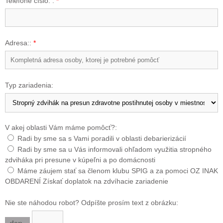
Telefóne číslo: :
*
Adresa::
*
Typ zariadenia:
V akej oblasti Vám máme pomôcť?:
Radi by sme sa s Vami poradili v oblasti debarierizácií
Radi by sme sa u Vás informovali ohľadom využitia stropného
zdviháka pri presune v kúpeľni a po domácnosti
Máme záujem stať sa členom klubu SPIG a za pomoci OZ INAK
OBDARENÍ Získať doplatok na zdvíhacie zariadenie
Nie ste náhodou robot? Odpíšte prosím text z obrázku: