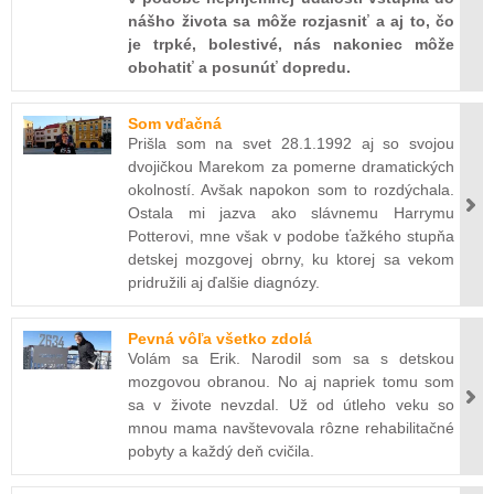
nášho života sa môže rozjasniť a aj to, čo
je trpké, bolestivé, nás nakoniec môže
obohatiť a posunúť dopredu.
Som vďačná
Prišla som na svet 28.1.1992 aj so svojou
dvojičkou Marekom za pomerne dramatických
okolností. Avšak napokon som to rozdýchala.
Ostala mi jazva ako slávnemu Harrymu
Potterovi, mne však v podobe ťažkého stupňa
detskej mozgovej obrny, ku ktorej sa vekom
pridružili aj ďalšie diagnózy.
Pevná vôľa všetko zdolá
Volám sa Erik. Narodil som sa s detskou
mozgovou obranou. No aj napriek tomu som
sa v živote nevzdal. Už od útleho veku so
mnou mama navštevovala rôzne rehabilitačné
pobyty a každý deň cvičila.