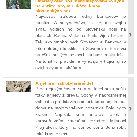
Obetavý otec nosí hendikepovaného syna
na chrbte, aby mu ukázal krásy
slovenských hôr
Najväčšou záľubou rodiny Benkovcov je
turistika. A nevynechávajú z nej ani svojho
syna. Vojtech ho po Slovensku nosí na
pleciach. Rodina Vojtecha Benka žije v Brezne.
Tak, ako mnoho iných Slovákov, aj Benkovci v
lete obľubujú turistiku na Slovensku. Benkovci
sa však od tých bežných turistov trošku líšia.
Na turistiku pravidelne vyrážajú v trojici aj so
svojím synom Lukášom.
Anjel pre inak obdarené deti
Pred nejakým časom som na facebooku našla
fotky anjelov z dreva. Sochy v nadrozmernej
veľkosti a predstavila som si takého anjela mať
doma na mojom veľkom pozemku. Bolo by to
krásne. Napísala som autorovi fotiek a
zároveň veľmi zručnému rezbárovi Milanovi
Krajňákovi, ktorý má dar od pána Boha robiť
také krásne veci.