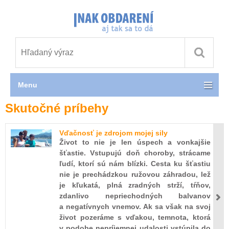
Menu
Skutočné príbehy
Vďačnosť je zdrojom mojej sily
Život to nie je len úspech a vonkajšie
šťastie. Vstupujú doň choroby, strácame
ľudí, ktorí sú nám blízki. Cesta ku šťastiu
nie je prechádzkou ružovou záhradou, lež
je kľukatá, plná zradných strží, tŕňov,
zdanlivo nepriechodných balvanov
a negatívnych vnemov. Ak sa však na svoj
život pozeráme s vďakou, temnota, ktorá
v podobe nepríjemnej udalosti vstúpila do