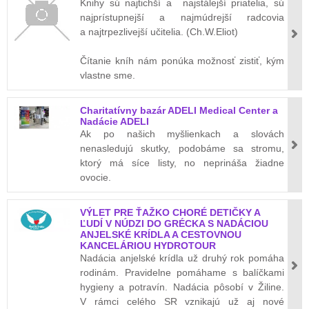
Knihy sú najtichší a najstálejší priatelia, sú
najprístupnejší a najmúdrejší radcovia
a najtrpezlivejší učitelia. (Ch.W.Eliot)
Čítanie kníh nám ponúka možnosť zistiť, kým
vlastne sme.
Charitatívny bazár ADELI Medical Center a
Nadácie ADELI
Ak po našich myšlienkach a slovách
nenasledujú skutky, podobáme sa stromu,
ktorý má síce listy, no neprináša žiadne
ovocie.
VÝLET PRE ŤAŽKO CHORÉ DETIČKY A
ĽUDÍ V NÚDZI DO GRÉCKA S NADÁCIOU
ANJELSKÉ KRÍDLA A CESTOVNOU
KANCELÁRIOU HYDROTOUR
Nadácia anjelské krídla už druhý rok pomáha
rodinám. Pravidelne pomáhame s balíčkami
hygieny a potravín. Nadácia pôsobí v Žiline.
V rámci celého SR vznikajú už aj nové