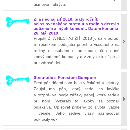
úsmevom ukrýva.
Ži a nechaj žiť 2018, piaty ročník
celoslovenského stretnutia rodín s deťmi s
autizmom a iných komunít. Dátum konania
26. Máj 2018
Projekt ŽI A NECHAJ ŽIŤ 2018 je už v poradí
5. ročníkom podujatia prioritne viazaného na
rodiny s osobami s autizmom, či na iné
znevýhodnené komunity a v zmysle inklúzie aj
pre zdravé deti.
Stretnutie s Forestom Gumpom
Pred pár dňami som bola v čakárni u lekárky.
Zaujal ma pán, ktorý sedel na lavičke
a rozprá- val svoje zážitky panej, ktorá sedela
pri ňom. Vyzeralo to, akoby sa poznali
odjakživa. Opisoval príbehy zo života, vážne
i veselé. Jeho šedivé vlasy naznačovali
pokročilý vek.