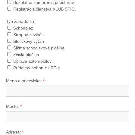
Bezplatné zameranie priestorov.
Registrácia členstva KLUB SPIG.
Typ zariadenia:
Schodolez
Stropný zdvihák
Stoličkový výťah
Šikmá schodisková plošina
Zvislá plošina
Úprava automobilov
Prídavný pohon HURT-e
Meno a priezvisko:
*
Mesto:
*
Adresa:
*