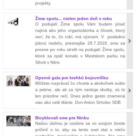
projekty.
Žime spolu... nielen jeden deň v roku
O podujatí Žime spolu Vám budem písať
najmä ako jeho organizátorka a človek, ktorý
verí, že to, čo robí, má význam. V poslednú
júlovú nedeľu, presnejšie 29.7.2018, sme sa
presne po roku stretli na podujatí Žime spolu,
ktoré sa opäť konalo v Mestskom parku na
Sihoti v Nitre.
Operné gala pre krehkú bojovníčku
Môžete rozprávať čo chcete a akokoľvek sväto
a pekne, ale ak za tým nestoja skutky, sú to
len prázdne reči. Dnes jedno gesto znamená
viac ako celé litánie. Don Anton Srholec SDB
Bicyklovali sme pre Ninku
Našou úlohou je osobne sa vo svojom živote
pričiniť o to, aby sa tento svet stal o niečo