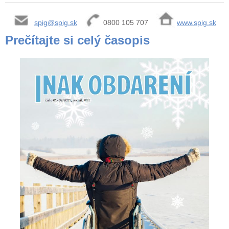
spig@spig.sk
0800 105 707
www.spig.sk
Prečítajte si celý časopis