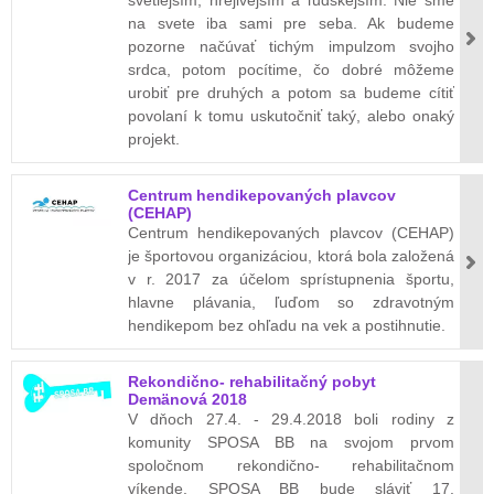
svetlejším, hrejivejším a ľudskejším. Nie sme
na svete iba sami pre seba. Ak budeme
pozorne načúvať tichým impulzom svojho
srdca, potom pocítime, čo dobré môžeme
urobiť pre druhých a potom sa budeme cítiť
povolaní k tomu uskutočniť taký, alebo onaký
projekt.
Centrum hendikepovaných plavcov
(CEHAP)
Centrum hendikepovaných plavcov (CEHAP)
je športovou organizáciou, ktorá bola založená
v r. 2017 za účelom sprístupnenia športu,
hlavne plávania, ľuďom so zdravotným
hendikepom bez ohľadu na vek a postihnutie.
Rekondično- rehabilitačný pobyt
Demänová 2018
V dňoch 27.4. - 29.4.2018 boli rodiny z
komunity SPOSA BB na svojom prvom
spoločnom rekondično- rehabilitačnom
víkende. SPOSA BB bude sláviť 17.