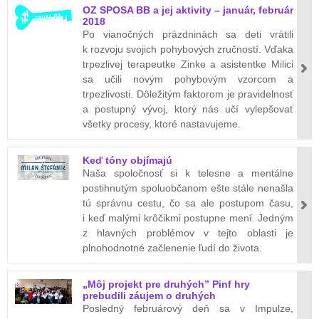
OZ SPOSA BB a jej aktivity – január, február
2018
Po vianočných prázdninách sa deti vrátili
k rozvoju svojich pohybových zručností. Vďaka
trpezlivej terapeutke Zinke a asistentke Milici
sa učili novým pohybovým vzorcom a
trpezlivosti. Dôležitým faktorom je pravidelnosť
a postupný vývoj, ktorý nás učí vylepšovať
všetky procesy, ktoré nastavujeme.
Keď tóny objímajú
Naša spoločnosť si k telesne a mentálne
postihnutým spoluobčanom ešte stále nenašla
tú správnu cestu, čo sa ale postupom času,
i keď malými krôčikmi postupne mení. Jedným
z hlavných problémov v tejto oblasti je
plnohodnotné začlenenie ľudí do života.
„Môj projekt pre druhých” Pinf hry
prebudili záujem o druhých
Posledný februárový deň sa v Impulze,