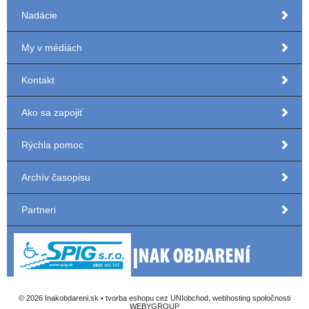
Nadácie
My v médiách
Kontakt
Ako sa zapojiť
Rýchla pomoc
Archív časopisu
Partneri
© 2026 Inakobdareni.sk •
tvorba eshopu cez UNIobchod
,
webhosting
spoločnosti
WEBYGROUP