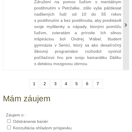
Združení na pomoc ľuďom s mentálnym
postihnutím v Petržalke, zišlo vyše päťdesiat
nadšených ľudí od 10 do 55 rokov
s postihnutím a bez postihnutia, aby predstavili
svoje myšlienky a nápady, ktorými pomôžu
ľuďom, zvieratám a prírode. Ich silnou
inšpiráciou bol Ondrej Vrábel, študent
gymnázia v Senici, ktorý sa ako desaťročný
šikovný programátor rozhodol vyvinúť
počítačovú hru pre svoju kamarátku Dášku
s detskou mozgovou obrnou.
1
2
3
4
5
6
7
Mám záujem
Záujem o :
Odstránenie bariér.
Konzultácia ohľadom príspevku.