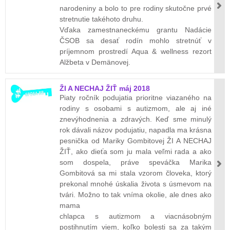
narodeniny a bolo to pre rodiny skutočne prvé
stretnutie takéhoto druhu.
Vďaka zamestnaneckému grantu Nadácie
ČSOB sa desať rodín mohlo stretnúť v
príjemnom prostredí Aqua & wellness rezort
Alžbeta v Demänovej.
ŽI A NECHAJ ŽIŤ máj 2018
Piaty ročník podujatia prioritne viazaného na
rodiny s osobami s autizmom, ale aj iné
znevýhodnenia a zdravých. Keď sme minulý
rok dávali názov podujatiu, napadla ma krásna
pesnička od Mariky Gombitovej ŽI A NECHAJ
ŽIŤ, ako dieťa som ju mala veľmi rada a ako
som dospela, práve speváčka Marika
Gombitová sa mi stala vzorom človeka, ktorý
prekonal mnohé úskalia života s úsmevom na
tvári. Možno to tak vníma okolie, ale dnes ako
mama
chlapca s autizmom a viacnásobným
postihnutím viem, koľko bolesti sa za takým