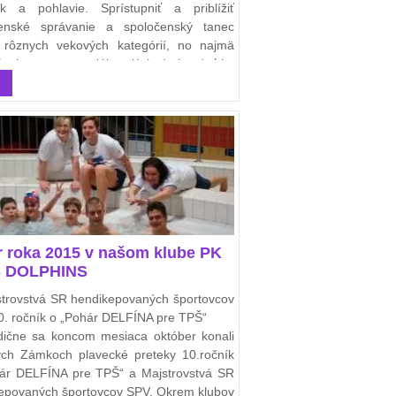
 a pohlavie. Sprístupniť a priblížiť
čenské správanie a spoločenský tanec
rôznych vekových kategórií, no najmä
ť talent a potenciál malých detí a dať im
ť byť „úspešný.”
r roka 2015 v našom klube PK
 DOLPHINS
strovstvá SR hendikepovaných športovcov
0. ročník o „Pohár DELFÍNA pre TPŠ“
dične sa koncom mesiaca október konali
ch Zámkoch plavecké preteky 10.ročník
ár DELFÍNA pre TPŠ“ a Majstrovstvá SR
epovaných športovcov SPV. Okrem klubov