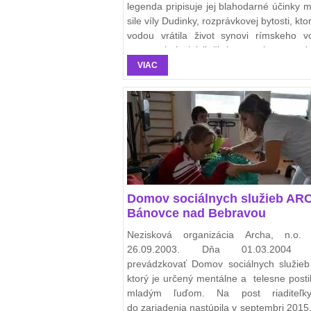
legenda pripisuje jej blahodarné účinky m
sile víly Dudinky, rozprávkovej bytosti, kto
vodou vrátila život synovi rímskeho v
a ponechala jej liečivú moc aj pre nasl
generácie.
VIAC
Domov sociálnych služieb AR
Bánovce nad Bebravou
Nezisková organizácia Archa, n.o. v
26.09.2003. Dňa 01.03.2004 z
prevádzkovať Domov sociálnych služieb
ktorý je určený mentálne a telesne post
mladým ľuďom. Na post riaditeľ
do zariadenia nastúpila v septembri 2015.