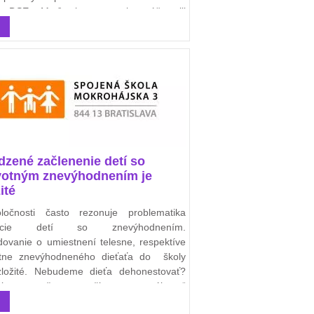
y DSE z Maďarska sa pretekov zúčastnili
i z PK Humenné, ŠKpZP Košice, ŠKP
ce, OZ Usmej sa na mňa Košice,
anskeho plaveckého oddielu,
dzené začlenenie detí so
votným znevýhodnením je
ité
ločnosti často rezonuje problematika
grácie detí so znevýhodnením.
ovanie o umiestnení telesne, respektíve
otne znevýhodneného dieťaťa do školy
ložité. Nebudeme dieťa dehonestovať?
ieme mu šancu na život v „normálnom“
ve?