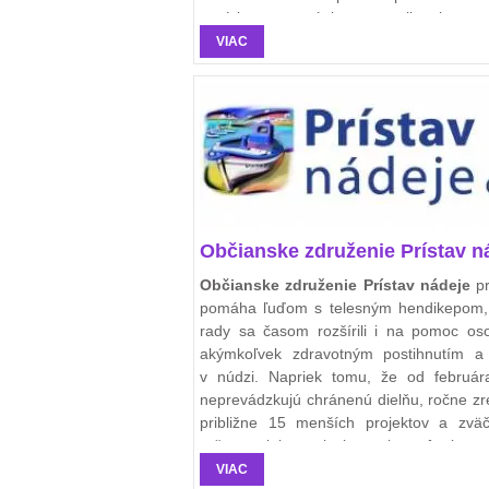
pozície som úplne zmenila koncep
štruktúru terapií, aktivít a činností a ori
VIAC
ju na uspokojovanie sociálnych a psyc
potrieb klientov.
Občianske združenie Prístav n
Občianske združenie Prístav nádeje
pr
pomáha ľuďom s telesným hendikepom,
rady sa časom rozšírili i na pomoc o
akýmkoľvek zdravotným postihnutím a
v núdzi. Napriek tomu, že od februá
neprevádzkujú chránenú dielňu, ročne zre
približne 15 menších projektov a zvä
ročne projekt s celoslovenskou pôsobnos
VIAC