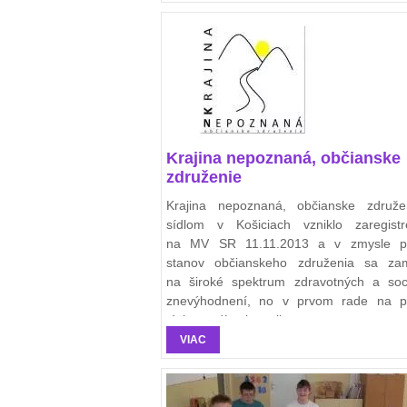
Krajina nepoznaná, občianske
združenie
Krajina nepoznaná, občianske združe
sídlom v Košiciach vzniklo zaregist
na MV SR 11.11.2013 a v zmysle pl
stanov občianskeho združenia sa zam
na široké spektrum zdravotných a soc
znevýhodnení, no v prvom rade na p
týchto rodín ako celkov.
VIAC