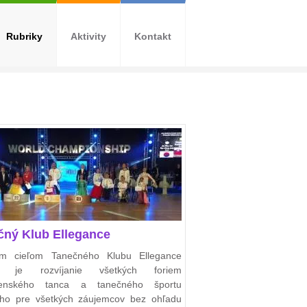
Rubriky
Aktivity
Kontakt
čný Klub Ellegance
ým cieľom Tanečného Klubu Ellegance
e je rozvíjanie všetkých foriem
čenského tanca a tanečného športu
ho pre všetkých záujemcov bez ohľadu