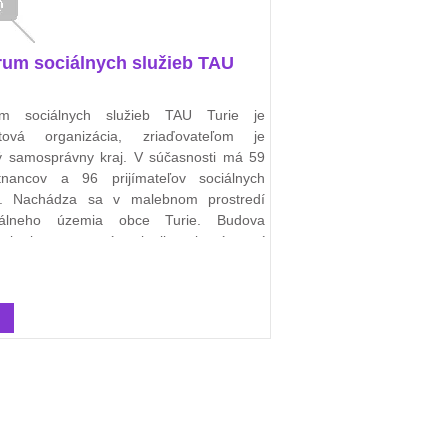
rum sociálnych služieb TAU
um sociálnych služieb TAU Turie je
čtová organizácia, zriaďovateľom je
ký samosprávny kraj. V súčasnosti má 59
tnancov a 96 prijímateľov sociálnych
eb. Nachádza sa v malebnom prostredí
trálneho územia obce Turie. Budova
enia je postavená v kotline, ktorá patrí
prírodne skvosty.