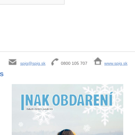
spig@spig.sk
0800 105 707
www.spig.sk
is