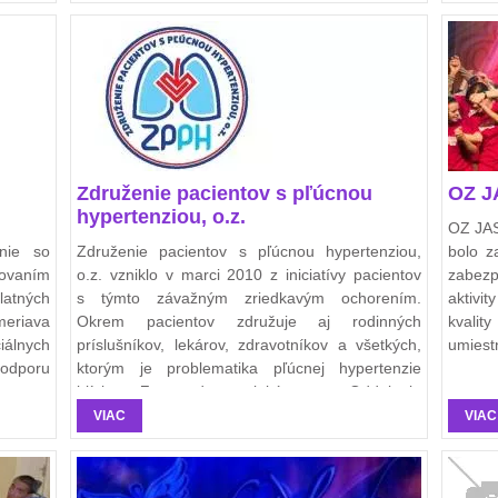
Združenie pacientov s pľúcnou
OZ 
hypertenziou, o.z.
OZ JAS
nie so
Združenie pacientov s pľúcnou hypertenziou,
bolo z
rovaním
o.z. vzniklo v marci 2010 z iniciatívy pacientov
zabezp
atných
s týmto závažným zriedkavým ochorením.
aktivi
eriava
Okrem pacientov združuje aj rodinných
kvalit
iálnych
príslušníkov, lekárov, zdravotníkov a všetkých,
umiest
odporu
ktorým je problematika pľúcnej hypertenzie
blízka. Za podpory lekárov z Oddelenia
zlyhávania a transplantácie srdca Národného
VIAC
VIAC
ústavu srdcových a cievnych chorôb v Bratislave
sa združeniu úspešne darí plniť svoje ciele už
piaty rok.