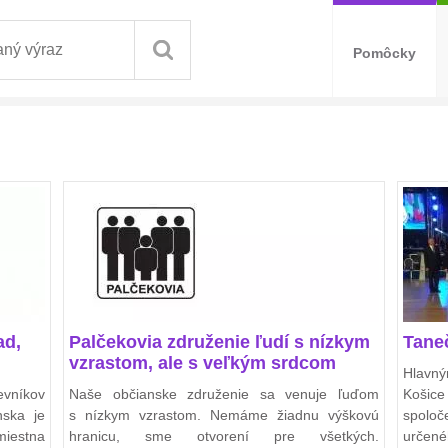
Pomôcky
ad,
Palčekovia združenie ľudí s nízkym
Tane
vzrastom, ale s veľkým srdcom
Hlavn
evníkov
Naše občianske združenie sa venuje ľuďom
Košic
nska je
s nízkym vzrastom. Nemáme žiadnu výškovú
spolo
miestna
hranicu, sme otvorení pre všetkých.
určené