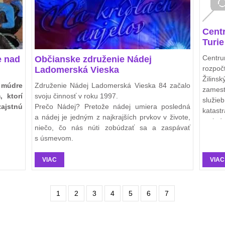
Cent
Turie
Centr
e nad
Občianske združenie Nádej
rozpo
Ladomerská Vieska
Žilins
e múdre
Združenie Nádej Ladomerská Vieska 84 začalo
zames
 ktorí
svoju činnosť v roku 1997.
služi
zajstnú
Prečo Nádej? Pretože nádej umiera posledná
katas
a nádej je jedným z najkrajších prvkov v živote,
zariad
niečo, čo nás núti zobúdzať sa a zaspávať
medzí 
s úsmevom.
VIAC
VIAC
1
2
3
4
5
6
7