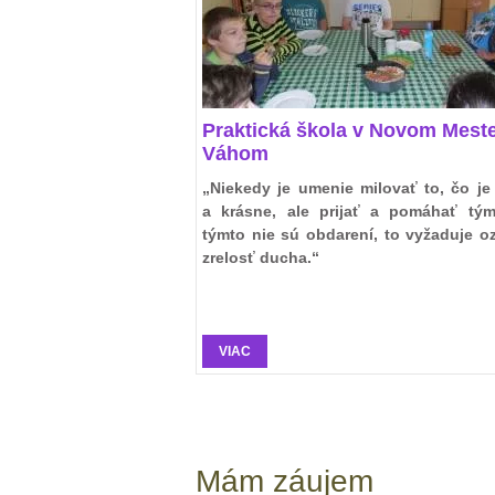
Praktická škola v Novom Mest
Váhom
„Niekedy je umenie milovať to, čo j
a krásne, ale prijať a pomáhať tým,
týmto nie sú obdarení, to vyžaduje o
zrelosť ducha.“
VIAC
Mám záujem