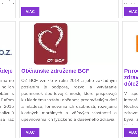
ciu aj
Harkán
entovala
plavc
VIAC
VIAC
hických
Koši
Trenči
ádeje
Občianske združenie BCF
Priro
zdra
imárne
OZ BCF vzniklo v roku 2014 a jeho základným
dôlež
 no ich
poslaním je podpora, rozvoj a vytváranie
sobám s
podmienok športovej činnosti, ktoré prispievajú
V spo
 ľuďom
ku kladnému vzťahu občanov, predovšetkým detí
inte
ra 2015
a mládeže, formovaniu ich osobnosti, rozvíjaniu
Rozhod
alizujú
kladných morálnych a vôľových vlastností a
zdrav
čša raz
upevňovaniu ich fyzického a duševného zdravia.
býva z
ťou.
Neuber
kolektí
VIAC
VIAC