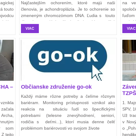
agickej
Najčastejším ochorením, ktoré majú naši
na vek
rá touto
členovia, je achondroplázia. Je to ochorenie so
spolo
ojvodcu
zmeneným chromozómom DNA. Ľudia s touto
ľuďom 
edujúce
diagnózou majú kratšie končatiny, hlavne dlhé
vyvinú
kosti (od lakťa po rameno, stehennú kosť),
možnos
VIAC
VIAC
väčšiu hlavu, prehnutý chrbát, ale aj voľnejšie
kĺby a nedovyvinuté chrupavky.
CHA –
Občianske združenie go-ok
Záve
TZPŠ
Každý máme rôzne potreby a čelíme rôznym
znikla
bariéram. Monitoring prístupnosti vznikol ako
1. Maj
ačala
reakcia na situáciu ľudí so špecifickými
SPV, 1
 Archa,
potrebami (telesne znevýhodnení, seniori,
Už tra
ihnutým
rodičia s deťmi...), ktorí musia denne čeliť
v Nový
ky som
problémom bariérovosti vo svojom živote
o „Poh
 Z tejto
hendik