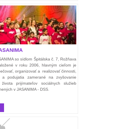
JASANIMA
ANIMA so sídlom Špitálska č. 7, Rožňava
aložené v roku 2006, hlavným cieľom je
ečovať, organizovať a realizovať činnosti,
ty a podujatia zamerané na zvyšovanie
y života prijímateľov sociálnych služieb
nených v JASANIMA - DSS.