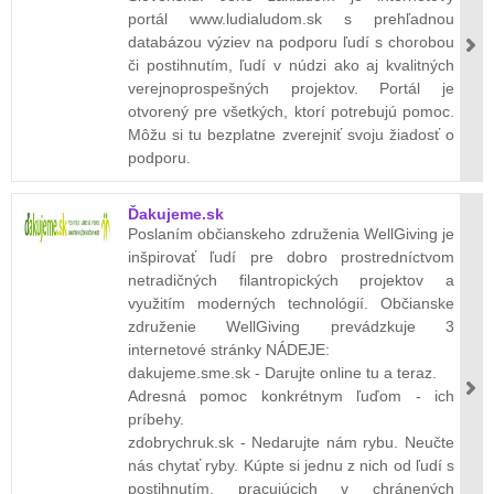
portál www.ludialudom.sk s prehľadnou
databázou výziev na podporu ľudí s chorobou
či postihnutím, ľudí v núdzi ako aj kvalitných
verejnoprospešných projektov. Portál je
otvorený pre všetkých, ktorí potrebujú pomoc.
Môžu si tu bezplatne zverejniť svoju žiadosť o
podporu.
Ďakujeme.sk
Poslaním občianskeho združenia WellGiving je
inšpirovať ľudí pre dobro prostredníctvom
netradičných filantropických projektov a
využitím moderných technológií. Občianske
združenie WellGiving prevádzkuje 3
internetové stránky NÁDEJE:
dakujeme.sme.sk - Darujte online tu a teraz.
Adresná pomoc konkrétnym ľuďom - ich
príbehy.
zdobrychruk.sk - Nedarujte nám rybu. Neučte
nás chytať ryby. Kúpte si jednu z nich od ľudí s
postihnutím, pracujúcich v chránených