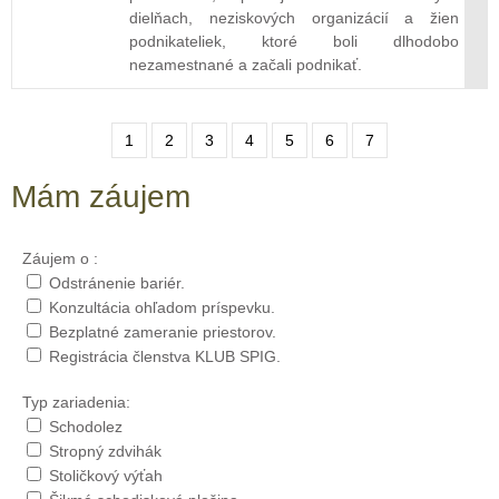
dielňach, neziskových organizácií a žien
podnikateliek, ktoré boli dlhodobo
nezamestnané a začali podnikať.
1
2
3
4
5
6
7
Mám záujem
Záujem o :
Odstránenie bariér.
Konzultácia ohľadom príspevku.
Bezplatné zameranie priestorov.
Registrácia členstva KLUB SPIG.
Typ zariadenia:
Schodolez
Stropný zdvihák
Stoličkový výťah