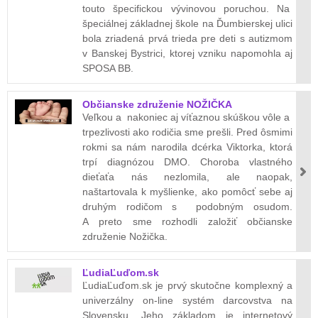
touto špecifickou vývinovou poruchou. Na
špeciálnej základnej škole na Ďumbierskej ulici
bola zriadená prvá trieda pre deti s autizmom
v Banskej Bystrici, ktorej vzniku napomohla aj
SPOSA BB.
Občianske združenie NOŽIČKA
Veľkou a nakoniec aj víťaznou skúškou vôle a
trpezlivosti ako rodičia sme prešli. Pred ôsmimi
rokmi sa nám narodila dcérka Viktorka, ktorá
trpí diagnózou DMO. Choroba vlastného
dieťaťa nás nezlomila, ale naopak,
naštartovala k myšlienke, ako pomôcť sebe aj
druhým rodičom s podobným osudom.
A preto sme rozhodli založiť občianske
združenie Nožička.
ĽudiaĽuďom.sk
ĽudiaĽuďom.sk je prvý skutočne komplexný a
univerzálny on-line systém darcovstva na
Slovensku. Jeho základom je internetový