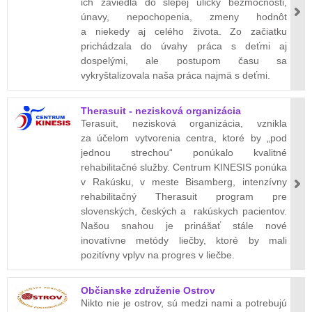
ich zaviedla do slepej uličky bezmocnosti,
únavy, nepochopenia, zmeny hodnôt
a niekedy aj celého života. Zo začiatku
prichádzala do úvahy práca s deťmi aj
dospelými, ale postupom času sa
vykryštalizovala naša práca najmä s deťmi.
Therasuit - nezisková organizácia
Terasuit, nezisková organizácia, vznikla
za účelom vytvorenia centra, ktoré by „pod
jednou strechou“ ponúkalo kvalitné
rehabilitačné služby. Centrum KINESIS ponúka
v Rakúsku, v meste Bisamberg, intenzívny
rehabilitačný Therasuit program pre
slovenských, českých a rakúskych pacientov.
Našou snahou je prinášať stále nové
inovatívne metódy liečby, ktoré by mali
pozitívny vplyv na progres v liečbe.
Občianske združenie Ostrov
Nikto nie je ostrov, sú medzi nami a potrebujú