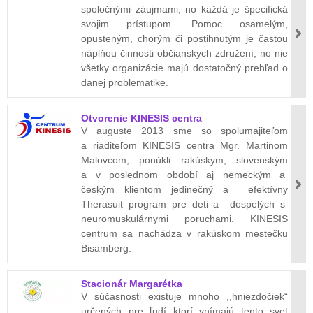
spoločnými záujmami, no každá je špecifická
svojim prístupom. Pomoc osamelým,
opusteným, chorým či postihnutým je častou
náplňou činnosti občianskych združení, no nie
všetky organizácie majú dostatočný prehľad o
danej problematike.
Otvorenie KINESIS centra
V auguste 2013 sme so spolumajiteľom
a riaditeľom KINESIS centra Mgr. Martinom
Malovcom, ponúkli rakúskym, slovenským
a v poslednom období aj nemeckým a
českým klientom jedinečný a efektívny
Therasuit program pre deti a dospelých s
neuromuskulárnymi poruchami. KINESIS
centrum sa nachádza v rakúskom mestečku
Bisamberg.
Stacionár Margarétka
V súčasnosti existuje mnoho ,,hniezdočiek“
určených pre ľudí ktorí vnímajú tento svet