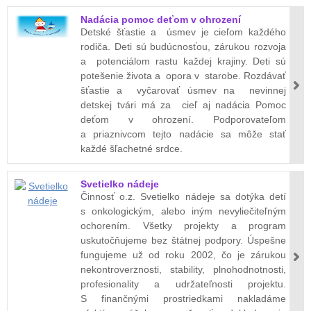
Nadácia pomoc deťom v ohrození
Detské šťastie a úsmev je cieľom každého
rodiča. Deti sú budúcnosťou, zárukou rozvoja
a potenciálom rastu každej krajiny. Deti sú
potešenie života a opora v starobe. Rozdávať
šťastie a vyčarovať úsmev na nevinnej
detskej tvári má za cieľ aj nadácia Pomoc
deťom v ohrození. Podporovateľom
a priaznivcom tejto nadácie sa môže stať
každé šľachetné srdce.
Svetielko nádeje
Činnosť o.z. Svetielko nádeje sa dotýka detí
s onkologickým, alebo iným nevyliečiteľným
ochorením. Všetky projekty a program
uskutočňujeme bez štátnej podpory. Úspešne
fungujeme už od roku 2002, čo je zárukou
nekontroverznosti, stability, plnohodnotnosti,
profesionality a udržateľnosti projektu.
S finančnými prostriedkami nakladáme