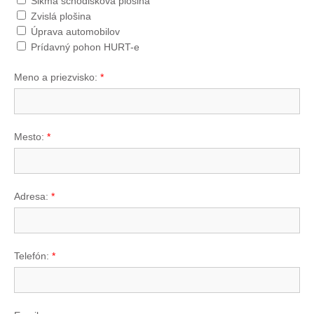
Šikmá schodisková plošina
Zvislá plošina
Úprava automobilov
Prídavný pohon HURT-e
Meno a priezvisko:
*
Mesto:
*
Adresa:
*
Telefón:
*