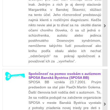
inak. Jedným z nich je aj denný stacionár
Margarétka v Banskej Štiavnici, slúžiaci
na tento účel. Jeho rôznorodosť predstavujú
najmä klienti s rozličnými diagnózami. Keďže
nikto nevie aké je to dívať sa na okolité dianie
očami chorého človeka, či sa už jedná o
schizofrenika, autistu alebo jedinca
postihnutého Downovým syndrómom,
nemôžeme takýchto ľudí posudzovať ako
knihu podľa obalu alebo ich nechať
,,odstrčených“ na pokraji spoločnosti a
považovať ich za ,,vyvrheľov“.
Spoločnosť na pomoc osobám s autizmom
SPOSA Banská Bystrica (SPOSA BB)
SPOSA BB vznikla 23.7.2001. Prvým
predsedom sa stal pán PaeDr.Martin Golema.
Ďalší členovia boli rodičia detí s autizmom. To,
že sa rodičia podujali na založenie organizácie
SPOSA v meste Banská Bystrica vyvstalo
z potreby zriadenia novej triedy pre deti s