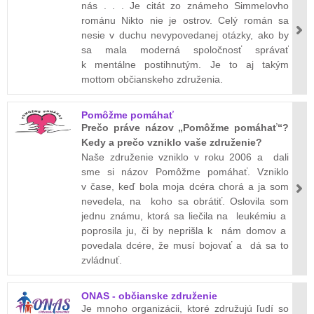
nás . . . Je citát zo známeho Simmelovho
románu Nikto nie je ostrov. Celý román sa
nesie v duchu nevypovedanej otázky, ako by
sa mala moderná spoločnosť správať
k mentálne postihnutým. Je to aj takým
mottom občianskeho združenia.
Pomôžme pomáhať
Prečo práve názov „Pomôžme pomáhať“?
Kedy a prečo vzniklo vaše združenie?
Naše združenie vzniklo v roku 2006 a dali
sme si názov Pomôžme pomáhať. Vzniklo
v čase, keď bola moja dcéra chorá a ja som
nevedela, na koho sa obrátiť. Oslovila som
jednu známu, ktorá sa liečila na leukémiu a
poprosila ju, či by neprišla k nám domov a
povedala dcére, že musí bojovať a dá sa to
zvládnuť.
ONAS - občianske združenie
Je mnoho organizácii, ktoré združujú ľudí so