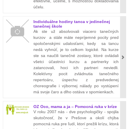
efektívne, účelne, s možnosťou dokladovania
účelu.
Individuálne hodiny tanca v jedinečnej
tanečnej škole
Ak ste už absolvovali viacero tanečných
kurzov a stále máte nepríjemné pocity pred
spoločenskými udalosťami, kedy sa tancu
nedá vyhnúť, je to celkom logické. Na kurze
ste sa naučili tanečné zostavy, ktoré ovládali
všetci účastníci kurzu a partnerky ich
zatancovali, hoci ich partneri neviedli.
Kolektívny pocit zvládnutia tanečného
repertoáru, úspechu z predvedenej
choreografie i výbornej nálady po vystúpení
má svoje čaro a dlho ostáva v spomienkach.
OZ Oco, mama a ja – Pomocná ruka v kríze
V roku 2007 nás - dve psychologičky - spojila
skutočnosť, že v Prešove a okolí chýba
pomocná ruka pre ľudí, ktorí prežili krízu, ktorá