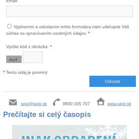
Email:
Vyplnením a odoslaním tohto formulára nám udeľujete Váš
súhlas so spracúvaním osobných údajov.
*
Vpíšte kód z obrázka:
*
*
Tento údaj je povinný
spig@spig.sk
0800 105 707
www.spig.sk
Prečítajte si celý časopis