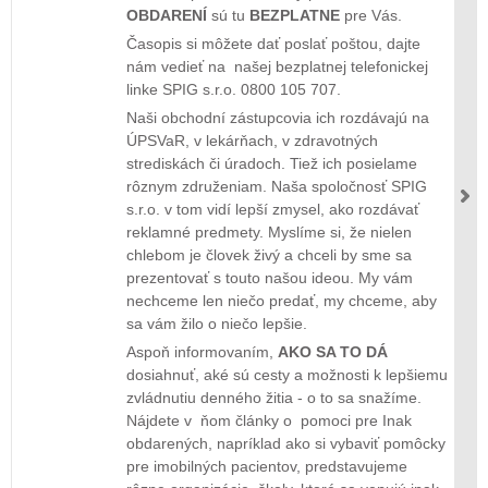
OBDARENÍ
sú tu
BEZPLATNE
pre Vás.
Časopis si môžete dať poslať poštou, dajte
nám vedieť na našej bezplatnej telefonickej
linke SPIG s.r.o. 0800 105 707.
Naši obchodní zástupcovia ich rozdávajú na
ÚPSVaR, v lekárňach, v zdravotných
strediskách či úradoch. Tiež ich posielame
rôznym združeniam. Naša spoločnosť SPIG
s.r.o. v tom vidí lepší zmysel, ako rozdávať
reklamné predmety. Myslíme si, že nielen
chlebom je človek živý a chceli by sme sa
prezentovať s touto našou ideou. My vám
nechceme len niečo predať, my chceme, aby
sa vám žilo o niečo lepšie.
Aspoň informovaním,
AKO SA TO DÁ
dosiahnuť, aké sú cesty a možnosti k lepšiemu
zvládnutiu denného žitia - o to sa snažíme.
Nájdete v ňom články o pomoci pre Inak
obdarených, napríklad ako si vybaviť pomôcky
pre imobilných pacientov, predstavujeme