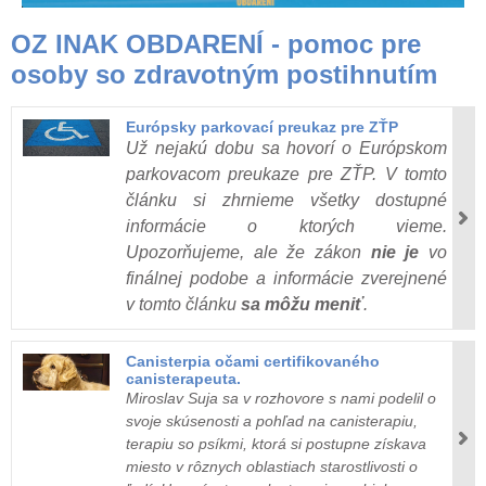
OZ INAK OBDARENÍ - pomoc pre
osoby so zdravotným postihnutím
Európsky parkovací preukaz pre ZŤP
Už nejakú dobu sa hovorí o Európskom
parkovacom preukaze pre ZŤP. V tomto
článku si zhrnieme všetky dostupné
informácie o ktorých vieme.
Upozorňujeme, ale že zákon
nie je
vo
finálnej podobe a informácie zverejnené
v tomto článku
sa môžu meniť
.
Canisterpia očami certifikovaného
canisterapeuta.
Miroslav Suja sa v rozhovore s nami podelil o
svoje skúsenosti a pohľad na canisterapiu,
terapiu so psíkmi, ktorá si postupne získava
miesto v rôznych oblastiach starostlivosti o