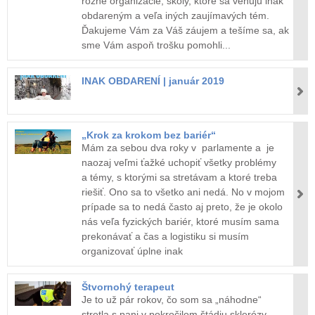
rôzne organizácie, školy, ktoré sa venujú inak
obdareným a veľa iných zaujímavých tém.
Ďakujeme Vám za Váš záujem a tešíme sa, ak
sme Vám aspoň trošku pomohli...
INAK OBDARENÍ | január 2019
„Krok za krokom bez bariér“
Mám za sebou dva roky v parlamente a je
naozaj veľmi ťažké uchopiť všetky problémy
a témy, s ktorými sa stretávam a ktoré treba
riešiť. Ono sa to všetko ani nedá. No v mojom
prípade sa to nedá často aj preto, že je okolo
nás veľa fyzických bariér, ktoré musím sama
prekonávať a čas a logistiku si musím
organizovať úplne inak
Štvornohý terapeut
Je to už pár rokov, čo som sa „náhodne“
stretla s pani v pokročilom štádiu sklerózy