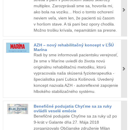
multiplex. Zarozprávali sme sa, hovorila mi,
ako bola na vozíku... Hoci o tomto ochorení
neviem veľa, viem len, že pacienti sú časom
v horšom stave. A tá pani bez opory chodila.
Možno trošku krívala, nepamätám sa presne.
AZH – nový rehabilitačný koncept v ĽŠÚ
Marína
Radi by sme informovali pacientsku verejnosť,
že sme v Maríne uviedli do života novú
originálnu rehabilitačnú metodiku, ktorú
vypracovala naša skúsená fyzioterapeutka -
špecialistka pani Ľubica Košinová. Uvedený
koncept nazvala AZH - autoreflexné zapojenie
hlbokého stabilizačného systému.
Benefičné podujatia Chyťme sa za ruky
ovládli veselé emócie
Benefičné podujatie Chyťme sa za ruky už po
9-krát v Galante dňa 27. Mája 2018
zorganizovalo Občianske združenie Milan