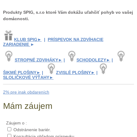
Produkty SPIG, s.r.o ktoré Vám dokážu uľahčiť pohyb vo vašej
domácnosti.
KLUB SPIG►
|
PRÍSPEVOK NA ZDVÍHACIE
ZARIADENIE
►
STROPNÉ ZDVIHÁKY►
|
SCHODOLEZY►
|
ŠIKMÉ PLOŠINY►
|
ZVISLÉ PLOŠINY►
|
SLOLIČKOVÉ VÝŤAHY►
2% pre inak obdareních
Mám záujem
Záujem o :
Odstránenie bariér.
Konzultácia ohľadom príspevku.