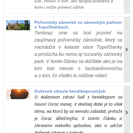
ľudí. Hovorí o tom, ako terapia prebieha a
komu môže priniesť úžitok.
Poľovnícky zámoček so zámockým parkom
v Topoľčiankach.
Tentoraz sme sa boli pozrieť na
zaujímavý poľovnícky zámoček, ktorý sa
nachádza v katastri obce Topoľčianky
a prislúcha ku nemu aj rozsiahly zámocký
park. V tomto článku sa dočítate ako je na
tom toto miesto s bezbariérovosťou
a o tom, čo všetko tu môžete vidieť.
Duševné zdravie hendikepovaných
O duševnom zdraví ľudí s hendikepom sa
hovorí čoraz menej. V dnešnej dobe je to však
téma, na ktorú by sa nemalo zabúdať, pretože
je čoraz dôležitejšia. V tomto článku si
zhrnieme niekoľko spôsobov, ako si udržať
duševné zdravie v pohode.