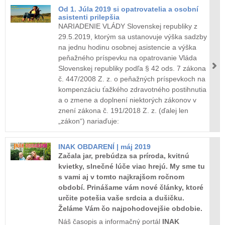
Od 1. Júla 2019 si opatrovatelia a osobní
asistenti prilepšia
NARIADENIE VLÁDY Slovenskej republiky z
29.5.2019, ktorým sa ustanovuje výška sadzby
na jednu hodinu osobnej asistencie a výška
peňažného príspevku na opatrovanie Vláda
Slovenskej republiky podľa § 42 ods. 7 zákona
č. 447/2008 Z. z. o peňažných príspevkoch na
kompenzáciu ťažkého zdravotného postihnutia
a o zmene a doplnení niektorých zákonov v
znení zákona č. 191/2018 Z. z. (ďalej len
„zákon“) nariaďuje:
INAK OBDARENÍ | máj 2019
Začala jar, prebúdza sa príroda, kvitnú
kvietky, slnečné lúče viac hrejú. My sme tu
s vami aj v tomto najkrajšom ročnom
období. Prinášame vám nové články, ktoré
určite potešia vaše srdcia a dušičku.
Želáme Vám čo najpohodovejšie obdobie.
Náš časopis a informačný portál
INAK