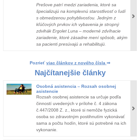
Prešove patrí medzi zariadenia, ktoré sa
špecializujú na komplexnú starostlivosť o ľudí
s obmedzenou pohyblivosťou. Jedným z
kľúčových prvkov ich vybavenia je stropný
zdvihák Ergolet Luna – moderné zdvíhacie
zariadenie, ktoré zásadne mení spôsob, akým
sa pacienti presúvajú a rehabilitujú.
Pozrieť
viac článkov z nového čísla
⇒
Najčítanejšie články
Osobná asistencia – Rozsah osobnej
asistencie
Rozsah osobnej asistencie sa určuje podľa
činností uvedených v prílohe č. 4 zákona
č.447/2008 Z. z., ktoré si nemôže fyzická
osoba so zdravotným postihnutím vykonávať
sama a počtu hodín, ktoré sú potrebné na ich
vykonanie.