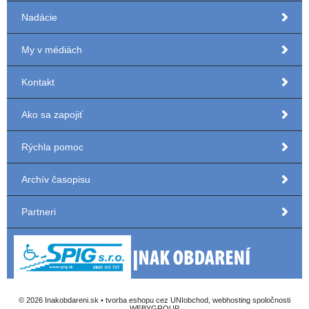
Nadácie
My v médiách
Kontakt
Ako sa zapojiť
Rýchla pomoc
Archív časopisu
Partneri
© 2026 Inakobdareni.sk •
tvorba eshopu cez UNIobchod
,
webhosting
spoločnosti
WEBYGROUP